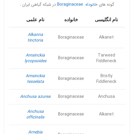
گونه های
خانوداه Boraginaceae
در شبکه گیاهی ایران :
نام انگلیسی
خانواده
نام علمی
Alkanna
Boraginaceae
Alkanet
tinctoria
Amsinckia
Tarweed
Boraginaceae
lycopsoides
Fiddleneck
Amsinckia
Bristly
Boraginaceae
tesselata
Fiddleneck
Anchusa azurea
Boraginaceae
Anchusa
Anchusa
Boraginaceae
Alkanet
officinalis
Arnebia