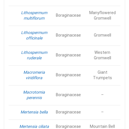
Lithospermum
Manyflowered
Boraginaceae
multiflorum
Gromwell
Lithospermum
Boraginaceae
Gromwell
officinale
Lithospermum
Western
Boraginaceae
ruderale
Gromwell
Macromeria
Giant
Boraginaceae
viridiflora
Trumpets
Macrotomia
Boraginaceae
–
perennis
Mertensia bella
Boraginaceae
–
Mertensia ciliata
Boraginaceae
Mountain Bell