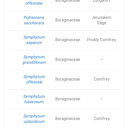
Boraginaceae
Lungwort
officinalis
Pulmonaria
Jerusalem
Boraginaceae
saccharata
Sage
Symphytum
Boraginaceae
Prickly Comfrey
asperum
Symphytum
Boraginaceae
–
grandiflorum
Symphytum
Boraginaceae
Comfrey
officinale
Symphytum
Boraginaceae
–
tuberosum
Symphytum
Boraginaceae
Comfrey
uplandicum