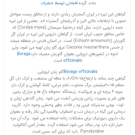
ماده.
گرده افشانی توسط حشرات.
گیاهان این تیره در ایران گسترش زیادی دارند و از مناطق پست سواحل
جنوبی تا ارتفاعات بالای البرز و آذربایجان گسترده اند. بعضی از این تیره
جنبه دارویی دارند، مثل گیاه درختچۀ سپستان (Cordya myxa) که
خاص مناطق جنوب ایران است. از گیاهان دارویی این تیره در ایران گل
گاوزبان (Echium amoenum) است. در استان فارس در منطقه میمند
از جنس Caccinia macranthera عرق گاو زبان تهیه می شود، ولی
انچه در کشورهای اروپایی بعنوان گاوزبان مصرف دارد
Borago
officinalis
است.
Borago officinalis
گاو زبان اروپایی
گیاهی چند ساله، با ارتفاع۱۵-۶۰Cm، با ساقه ای منشعب و کرک دار، گل
منظم ۱۵-۲۰میلیمتر، برگ متناوب، تخم مرغی، کاملا گوشتی و کرک دار،
میوه ۴ برچه ای و چروکیده. زیستگاه: محوطه باغ ها و مزارع، زمین
های بایر و بصورت زراعی وزینتی کشت می شود. زمان گلدهی ژوئن و
اوت. بومی مدیترانه غربی ود ر فلاند بطور وحشی وجود دارد. کاربرد
درمانی این گیاه در درمان تب و اضطراب وافسردگی بکار رفته و بعنوان
یک داروی دیورتیک برای مشکلات زنانه استفاده می شود. برگ آن مزه
خیار تازه دارد ودر سالاد می شود استفاده گردد. مقدار کمی آلکالوئید
Pyrrolizidine دارد که برای کبد سمی است.