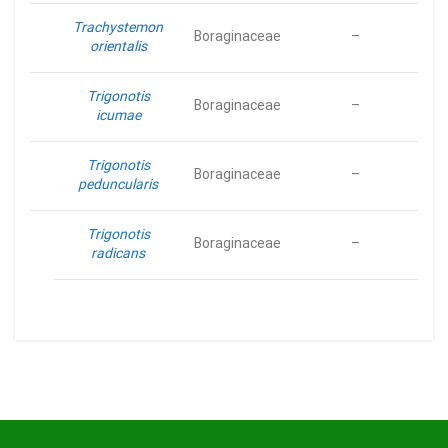
Trachystemon
Boraginaceae
–
orientalis
Trigonotis
Boraginaceae
–
icumae
Trigonotis
Boraginaceae
–
peduncularis
Trigonotis
Boraginaceae
–
radicans