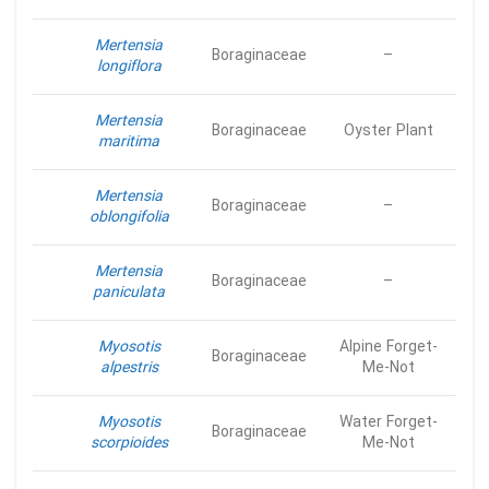
Mertensia
Boraginaceae
–
longiflora
Mertensia
Boraginaceae
Oyster Plant
maritima
Mertensia
Boraginaceae
–
oblongifolia
Mertensia
Boraginaceae
–
paniculata
Myosotis
Alpine Forget-
Boraginaceae
alpestris
Me-Not
Myosotis
Water Forget-
Boraginaceae
scorpioides
Me-Not