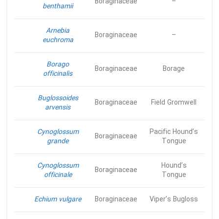
Boraginaceae
–
benthamii
Arnebia
Boraginaceae
–
euchroma
Borago
Boraginaceae
Borage
officinalis
Buglossoides
Boraginaceae
Field Gromwell
arvensis
Cynoglossum
Pacific Hound’s
Boraginaceae
grande
Tongue
Cynoglossum
Hound’s
Boraginaceae
officinale
Tongue
Echium vulgare
Boraginaceae
Viper’s Bugloss