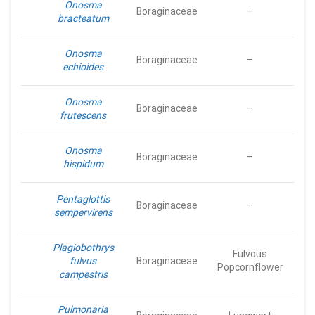
Onosma
Boraginaceae
–
bracteatum
Onosma
Boraginaceae
–
echioides
Onosma
Boraginaceae
–
frutescens
Onosma
Boraginaceae
–
hispidum
Pentaglottis
Boraginaceae
–
sempervirens
Plagiobothrys
Fulvous
fulvus
Boraginaceae
Popcornflower
campestris
Pulmonaria