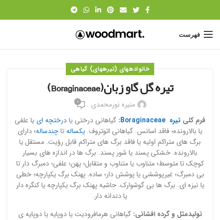
فهرست
خانواده‎های (تیره‎های) گیاهی
تیره گل گاو زبان(Boraginaceae)
۰
منیره نورمحمدی
فرم کلی
تیره Boraginaceae
:
گیاهانی درختی یا
درختچه ای
یا علفی
یا بالارونده؛ فاقد اسانس. گیاهانی اتوتروف.
یکساله
تا
چندساله
؛ دارای
برگ های متراکم اولیه یا فاقد برگ های متراکم قابل رؤیت. مستقل یا
بالارونده. خشکی پسند یا شور پسند. برگ ها در اندازه های بسیار
کوچک تا متوسط؛ متناوب یا متناوب و متقابل؛ پهن؛ علفی؛ دمبرگ دار تا
بی دمبرگ؛ غیرپوششی یا پوشش دار؛ ساده. پهنک برگ یکپارچه؛ خطی
یا نیزه ای. برگ ها بی گوشوارک. حاشیه پهنک برگ یکپارچه یا کنگره دار
یا دندانه دار.
تولیدمثل و گرده افشانی:
گیاهانی هرمافرودیت یا دوپایه یا دوپایه ی