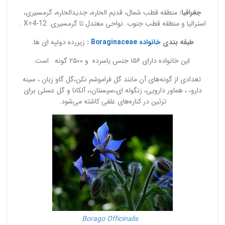
جغرافیا:
منطقه قطب شمال، قدیم الحاره، جدیدالحاره، گرمسیری،
استرالیا و منطقه قطب جنوب. نواحی معتدل تا گرمسیری. X=4-12 .
طبقه بندی
خانواده Boraginaceae
:
زیررده دولپه ای ها.
این خانواده دارای ۱۵۶ جنس یاسرده و ۲۵۰۰ گونه است.
تعدادی از گونه‌های آن مانند گل فراموشم نکن،گل گاو زبان ، سینه
دارو، ، هماور دارویی، زنگوله ای،سپستان،، آلکانا و گل عسلی برای
تزئین در کناره‌های علفی کاشته می‌شود.
Borago Officinalis