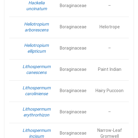
Hackelia
Boraginaceae
–
uncinatum
Heliotropium
Boraginaceae
Heliotrope
arborescens
Heliotropium
Boraginaceae
–
ellipticum
Lithospermum
Boraginaceae
Paint Indian
canescens
Lithospermum
Boraginaceae
Hairy Puccoon
caroliniense
Lithospermum
Boraginaceae
–
erythrorhizon
Lithospermum
Narrow-Leaf
Boraginaceae
incisum
Gromwell