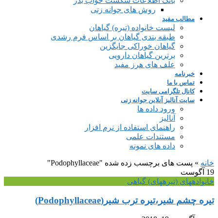
بانک اطلاعات شکست خواب بذر
روش های جوانه زنی
مطالب مفید
لیست خانواده (تیره) گیاهان
طبقه بندی گیاهان بر اساس فرم رشدی
گیاهان خوراکی جایگزین
برترین گیاهان دارویی
علف های هرز مفید
خبرنامه
تماس با ما
کانال تلگرامی سایت
سایت آنالیز آنلاین جوانه زنی
ورود داده ها
آنالیز
راهنمای استفاده از نرم افزار
مستندات علمی
داده های نمونه
خانه
»
پست های برچسب زده شده "Podophyllaceae"
19
آگوست
خانواده‎های (تیره‎های) گیاهی
تیره چشم شیر،تیره ترب شیر(Podophyllaceae)