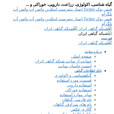
گیاه شناسی، اکولوژی، زراعت، دارویی، خوراکی و ...
فیس بوک
Twitter
ایمیل
پینترست
لینکدین
واتس آپ
واتس آپ
تلگرام
فیس بوک
Twitter
ایمیل
پینترست
لینکدین
واتس آپ
واتس آپ
تلگرام
فهرست
درباره سایت
صفحه اصلی
حمایت از سایت شبکه گیاهی ایران
لیست حامیان سایت
بانک اطلاعات گیاهی
گیاهشناسی و اکولوژی
قسمت مورد استفاده
استفاده دارویی
استفاده خوراکی
سایر موارد استفاده
نام فارسی گیاهان
نام های مترادف گیاهان
گالری عکس