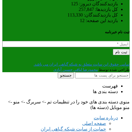
بازدیدکنندگان دیروز:
125
کل بازدیدها:
257,847
کل بازدیدکنند‌گان:
113,330
بازدید این صفحه:
12
ثبت نام خبرنامه
تمامی حقوق این سایت متعلق به شبکه گیاهی ایران می باشد.
طراحی شده توسط
محمدرضا لبافی حسین آبادی
جستجو
فهرست
دسته بندی ها
منوی دسته بندی های خود را در تنظیمات تم -> سربرگ -> منو ->
منو موبایل (دسته ها)
درباره سایت
صفحه اصلی
حمایت از سایت شبکه گیاهی ایران