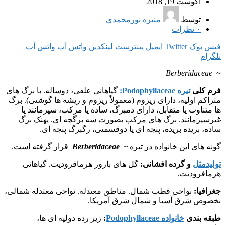
آگوست 19, 2018
توسط
منیره نورمحمدی
۰
نظرات
فیس بوک
Twitter
ایمیل
پینترست
لینکدین
واتس آپ
واتس آپ
تلگرام
Berberidaceae
~
فرم کلی
تیره Podophyllaceae:
گیاهانی علفی، دوساله. با برگ های
متراکم اولیه، دارای ریزوم (معمولاً ریزوم و ریشه ها گوشتی). برگ
ها متناوب یا متقابل، دارای دمبرگ، ساده یا مرکب، سپرمانند یا
غیرسپرمانند. برگ های مرکب بصورت سه برگچه ای. پهنک برگ
ساده، بریده بریده، پنجه ای یا دوقسمتی، رگبرگ پنجه ای.
گونه های این خانواده در تیره
~
Berberidaceae
قرار گرفته است.
تولیدمثل
و گرده افشانی:
گل های بارور هرمافرودیت. گیاهانی
هرمافرودیت.
جغرافیا:
نواحی قطب شمال. مناطق معتدله. نواحی معتدله شمالی،
بخصوص شرق آسیا و شمال شرق آمریکا.
طبقه بندی
خانواده Podophyllaceae
:
زیر رده دولپه ای ها،