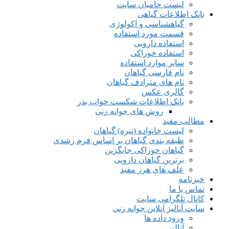
لیست حامیان سایت
بانک اطلاعات گیاهی
گیاهشناسی و اکولوژی
قسمت مورد استفاده
استفاده دارویی
استفاده خوراکی
سایر موارد استفاده
نام فارسی گیاهان
نام های مترادف گیاهان
گالری عکس
بانک اطلاعات شکست خواب بذر
روش های جوانه زنی
مطالب مفید
لیست خانواده (تیره) گیاهان
طبقه بندی گیاهان بر اساس فرم رشدی
گیاهان خوراکی جایگزین
برترین گیاهان دارویی
علف های هرز مفید
خبرنامه
تماس با ما
کانال تلگرامی سایت
سایت آنالیز آنلاین جوانه زنی
ورود داده ها
آنالیز