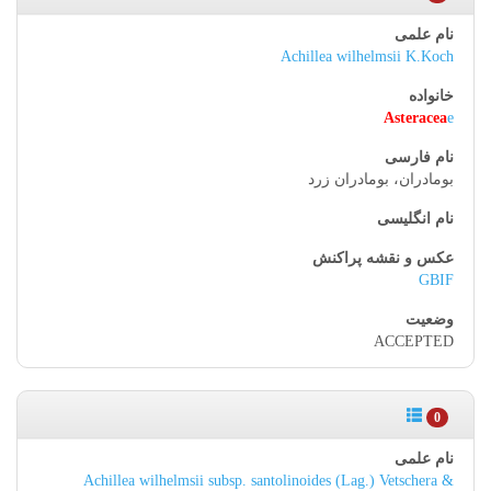
Achillea wilhelmsii K.Koch
Asteracea
e
بومادران، بومادران زرد
GBIF
ACCEPTED
0
Achillea wilhelmsii subsp. santolinoides (Lag.) Vetschera &