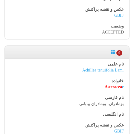
GBIF
ACCEPTED
0
Achillea tenuifolia Lam.
Asteracea
e
بومادران، بومادران بیابانی
GBIF