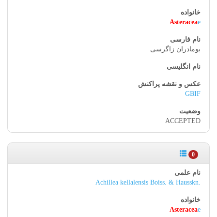
Asteracea
e
بومادران زاگرسی
GBIF
ACCEPTED
0
Achillea kellalensis Boiss. & Hausskn.
Asteracea
e