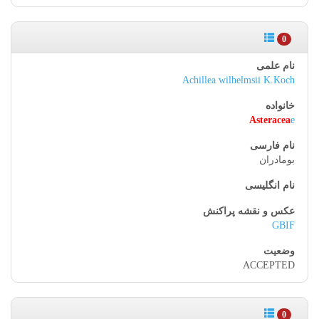
0
Achillea wilhelmsii K.Koch
Asteracea
e
بومادران
GBIF
ACCEPTED
0