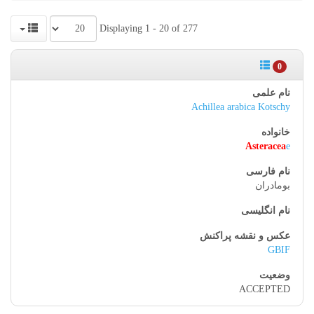
Displaying 1 - 20 of 277
0
Achillea arabica Kotschy
Asteracea
e
بومادران
GBIF
ACCEPTED