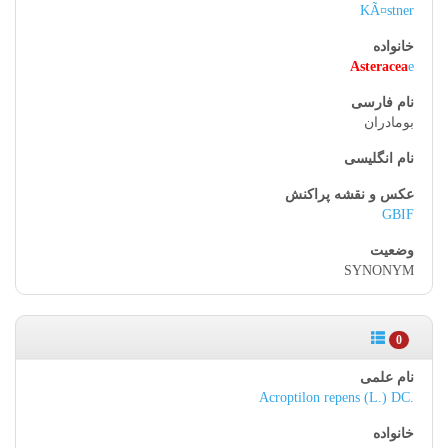
KÃ¤stner
Asteracea
e
بومادران
GBIF
SYNONYM
0
Acroptilon repens (L.) DC.