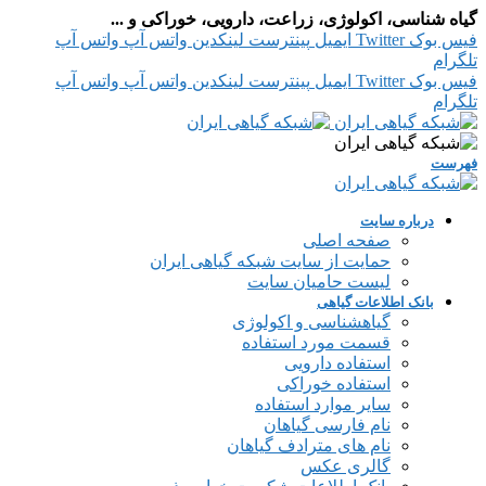
گیاه شناسی، اکولوژی، زراعت، دارویی، خوراکی و ...
فیس بوک
Twitter
ایمیل
پینترست
لینکدین
واتس آپ
واتس آپ
تلگرام
فیس بوک
Twitter
ایمیل
پینترست
لینکدین
واتس آپ
واتس آپ
تلگرام
فهرست
درباره سایت
صفحه اصلی
حمایت از سایت شبکه گیاهی ایران
لیست حامیان سایت
بانک اطلاعات گیاهی
گیاهشناسی و اکولوژی
قسمت مورد استفاده
استفاده دارویی
استفاده خوراکی
سایر موارد استفاده
نام فارسی گیاهان
نام های مترادف گیاهان
گالری عکس