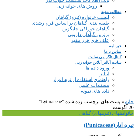
بانک اطلاعات شکست خواب بذر
روش های جوانه زنی
مطالب مفید
لیست خانواده (تیره) گیاهان
طبقه بندی گیاهان بر اساس فرم رشدی
گیاهان خوراکی جایگزین
برترین گیاهان دارویی
علف های هرز مفید
خبرنامه
تماس با ما
کانال تلگرامی سایت
سایت آنالیز آنلاین جوانه زنی
ورود داده ها
آنالیز
راهنمای استفاده از نرم افزار
مستندات علمی
داده های نمونه
خانه
»
پست های برچسب زده شده "Lythraceae"
20
آگوست
خانواده‎های (تیره‎های) گیاهی
تیره انار(Punicaceae)