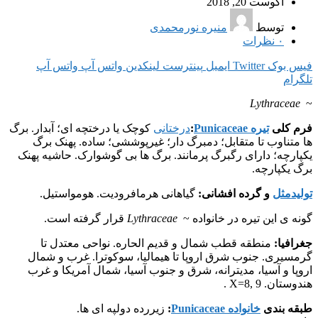
آگوست 20, 2018
توسط
منیره نورمحمدی
۰
نظرات
فیس بوک
Twitter
ایمیل
پینترست
لینکدین
واتس آپ
واتس آپ
تلگرام
Lythraceae
~
فرم کلی
تیره Punicaceae
:
درختانی
کوچک یا درختچه ای؛ آبدار. برگ
ها متناوب تا متقابل؛ دمبرگ دار؛ غیرپوششی؛ ساده. پهنک برگ
یکپارچه؛ دارای رگبرگ پرمانند. برگ ها بی گوشوارک. حاشیه پهنک
برگ یکپارچه.
تولیدمثل
و گرده افشانی:
گیاهانی هرمافرودیت. هومواستیل.
گونه ی این تیره در خانواده ~
Lythraceae
قرار گرفته است.
جغرافیا:
منطقه قطب شمال و قدیم الحاره. نواحی معتدل تا
گرمسیری. جنوب شرق اروپا تا هیمالیا، سوکوترا. غرب و شمال
اروپا و آسیا، مدیترانه، شرق و جنوب آسیا، شمال آمریکا و غرب
هندوستان. X=8, 9 .
طبقه بندی
خانواده Punicaceae
:
زیررده دولپه ای ها.