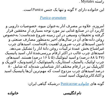
راسته Myrtales .
این خانواده دارای ۲ گونه و تنها یک جنس
Punica است.
Punica granatum
امروزه، علاوه بر مصرف انار به‌عنوان میوه، خصوصیات دارویی و
کاربرد آن در صنایع غذایی نیز مورد توجه بسیاری از محققین قرار
گرفته و تحقیقات وسیعی در این زمینه شروع شده‌است؛ به‌خصوص
روغن دانه-های آن در سال‌های اخیر به‌منظور مصارف صنعتی و
تأمین اسیدهای چرب ضروری اهمیت یافته‌است. اسیدهای چرب
غیر‌اشباع بخش عمدۀ ترکیبات روغن دانۀ انار را تشکیل می‌دهد.
اسیدهای چرب غالب در اکثر ارقام بررسی‌شدۀ انار، اسید پانیسیک
(۴۷ تا ۸۸ درصد) و اسید لینولئیک (۵ تا ۱۶ درصد) هستند. اسیدهای
چرب اولئیک، پالمتیک، استئاریک، پالمیتولئیک، آراشیدونیک، لائوریک و
کاپریلیک نیز در ارقام مختلف انار شناسایی شده‌اند که شامل ۸۰
درصد اسیدهای چرب مزدوج است که مهم‌ترین آن‌ها پانیسیک اسید
و اکتادکاتری‌اینویک اسید است.
گونه های
خانواده Punicaceae
درشبکه گیاهی ایران:
نام انگلیسی
خانواده