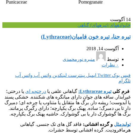
Punicaceae
Pomegranate
14
آگوست
خانواده‎های (تیره‎های) گیاهی
تیره حنا، تیره خون فامیان(Lythraceae)
آگوست 14, 2018
توسط
منیره نورمحمدی
۰
نظرات
فیس بوک
Twitter
ایمیل
پینترست
لینکدین
واتس آپ
واتس آپ
تلگرام
فرم کلی
تیره Lythraceae:
گیاهانی علفی یا
درختچه ای
یا درختی؛
غیرآبدار. ساقه های جوان دارای میانگره های شکننده. خشکی پسند
یا آبدوست؛ ریشه دار. برگ ها متقابل یا متناوب یا چرخه ای؛ دمبرگ
دار تا بی دمبرگ؛ ساده. پهنک برگ یکپارچه؛ دارای رگبرگ پرمانند.
برگ ها گوشوارک دار یا بی گوشوارک. حاشیه پهنک برگ یکپارچه.
تولیدمثل
و گرده افشانی:
فاقد گل های تک جنسی. گیاهانی
هرمافرودیت. گرده افشانی توسط حشرات.