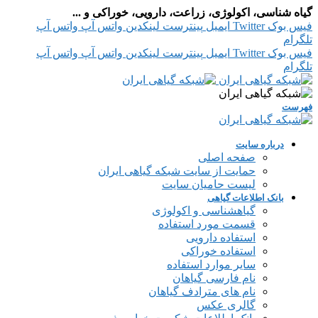
گیاه شناسی، اکولوژی، زراعت، دارویی، خوراکی و ...
فیس بوک
Twitter
ایمیل
پینترست
لینکدین
واتس آپ
واتس آپ
تلگرام
فیس بوک
Twitter
ایمیل
پینترست
لینکدین
واتس آپ
واتس آپ
تلگرام
فهرست
درباره سایت
صفحه اصلی
حمایت از سایت شبکه گیاهی ایران
لیست حامیان سایت
بانک اطلاعات گیاهی
گیاهشناسی و اکولوژی
قسمت مورد استفاده
استفاده دارویی
استفاده خوراکی
سایر موارد استفاده
نام فارسی گیاهان
نام های مترادف گیاهان
گالری عکس