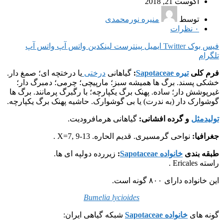
آگوست 21, 2018
توسط
منیره نورمحمدی
۰
نظرات
فیس بوک
Twitter
ایمیل
پینترست
لینکدین
واتس آپ
واتس آپ
تلگرام
فرم کلی
تیره Sapotaceae
:
گیاهانی
درختی
یا درختچه ای؛ صمغ دار.
خشکی پسند. برگ ها همیشه سبز؛ مارپیچی؛ چرمی؛ دمبرگ دار؛
غیرپوشش دار؛ ساده. پهنک برگ یکپارچه؛ با رگبرگ پرمانند. برگ ها
گوشوارک دار (به ندرت) یا بی گوشوارک. حاشیه پهنک برگ یکپارچه.
تولیدمثل
و گرده افشانی:
گیاهانی هرمافرودیت.
جغرافیا:
نواحی گرمسیری. قدیم الحاره. X=7, 9-13 .
طبقه بندی
خانواده Sapotaceae
:
زیررده دولپه ای ها.
راسته Ericales .
این خانواده دارای ۸۰۰ گونه است.
Bumelia lycioides
گونه های
خانواده Sapotaceae
شبکه گیاهی ایران: