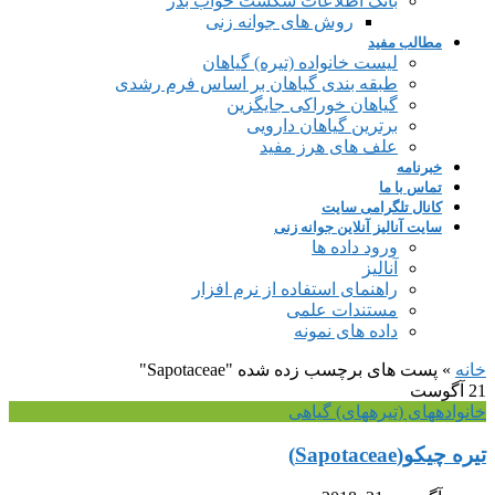
بانک اطلاعات شکست خواب بذر
روش های جوانه زنی
مطالب مفید
لیست خانواده (تیره) گیاهان
طبقه بندی گیاهان بر اساس فرم رشدی
گیاهان خوراکی جایگزین
برترین گیاهان دارویی
علف های هرز مفید
خبرنامه
تماس با ما
کانال تلگرامی سایت
سایت آنالیز آنلاین جوانه زنی
ورود داده ها
آنالیز
راهنمای استفاده از نرم افزار
مستندات علمی
داده های نمونه
خانه
»
پست های برچسب زده شده "Sapotaceae"
21
آگوست
خانواده‎های (تیره‎های) گیاهی
تیره چیکو(Sapotaceae)