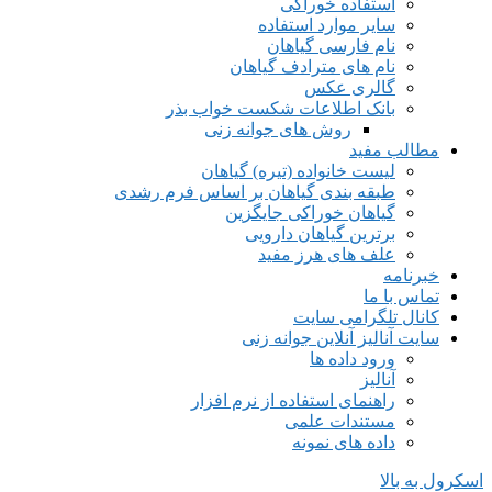
استفاده خوراکی
سایر موارد استفاده
نام فارسی گیاهان
نام های مترادف گیاهان
گالری عکس
بانک اطلاعات شکست خواب بذر
روش های جوانه زنی
مطالب مفید
لیست خانواده (تیره) گیاهان
طبقه بندی گیاهان بر اساس فرم رشدی
گیاهان خوراکی جایگزین
برترین گیاهان دارویی
علف های هرز مفید
خبرنامه
تماس با ما
کانال تلگرامی سایت
سایت آنالیز آنلاین جوانه زنی
ورود داده ها
آنالیز
راهنمای استفاده از نرم افزار
مستندات علمی
داده های نمونه
اسکرول به بالا