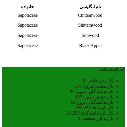
نام انگلیسی
خانواده
Sapotaceae
Chittamwood
Sapotaceae
Shittamwood
Sapotaceae
Ironwood
Sapotaceae
Black Apple
آمار بازدید سایت
کاربران حاضر:
0
بازدیدهای امروز:
143
بازدیدکنندگان امروز:
93
بازدیدهای دیروز:
125
بازدیدکنندگان دیروز:
93
کل بازدیدها:
258,221
کل بازدیدکنند‌گان:
113,599
بازدید این صفحه:
6