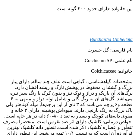
این خانواده :دارای حدود ۲۰۰ گونه است.
Burchardia Umbellata
نام فارسی: گل حسرت
نام علمی: Colchicum SP.
خانواده: Colchicaceae
مشخصات گیاهشناسی : گیاهی است علف چند ساله, دارای پیاز
بزرگ و گشتدار, محفوظ در پوشش نازگ و ریشه افشان دارد.
برگ‌های آن باریک و دراز و نوک تیز و بدون کرک با رنگ سبز تیره
می‌باشد. گل‌های آن به رنگ گلی و شامل لوله دراز و منتهی به ۶
قطعه و۶ پرچم می‌باشد که ۳ تای از این پرچم‌ها, میله کوتاهتر ولی
باک بزرگ به رنگ نارنجی دارند. میوه‌اش پوشینه, دارای ۳ خانه و
مقوی دانه‌های کوچک و بسیار به تعداد ۸۰-۶۰ دانه در هر خانه است.
خواص درمانی: کلشیک دارای اثر ضد نقرس است. منحصراً مصرف
تنطور و عصاره کلشیک ذکر شده است. تنطور دانه کلشیک بهترین
فرآورده آن است که به نسبت ۱۰/۱ تهیه می‌شود. این تنطور دارای