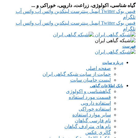
گیاه شناسی، اکولوژی، زراعت، دارویی، خوراکی و ...
فیس بوک
Twitter
ایمیل
پینترست
لینکدین
واتس آپ
واتس آپ
تلگرام
فیس بوک
Twitter
ایمیل
پینترست
لینکدین
واتس آپ
واتس آپ
تلگرام
فهرست
درباره سایت
صفحه اصلی
حمایت از سایت شبکه گیاهی ایران
لیست حامیان سایت
بانک اطلاعات گیاهی
گیاهشناسی و اکولوژی
قسمت مورد استفاده
استفاده دارویی
استفاده خوراکی
سایر موارد استفاده
نام فارسی گیاهان
نام های مترادف گیاهان
گالری عکس