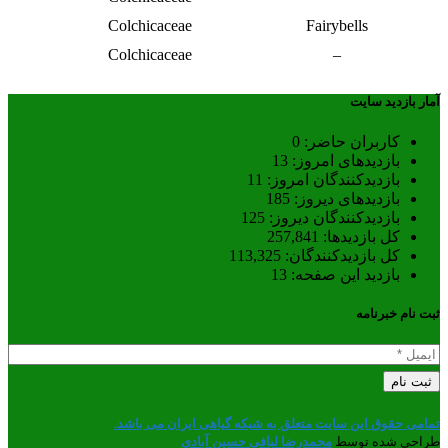
Colchicaceae
Fairybells
Colchicaceae
–
آمار بازدید سایت
کاربران حاضر:
0
بازدیدهای امروز:
13
بازدیدکنندگان امروز:
11
بازدیدهای دیروز:
185
بازدیدکنندگان دیروز:
125
کل بازدیدها:
257,841
کل بازدیدکنند‌گان:
113,325
بازدید این صفحه:
13
ثبت نام خبرنامه
تمامی حقوق این سایت متعلق به شبکه گیاهی ایران می باشد.
طراحی شده توسط
محمدرضا لبافی حسین آبادی