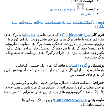
آگوست 5, 2018
توسط
منیره نورمحمدی
۰
نظرات
فیس بوک
Twitter
ایمیل
پینترست
لینکدین
واتس آپ
واتس آپ
تلگرام
فرم کلی
تیره Colchicaceae
:
گیاهانی علفی.
چندساله
؛ با برگ های
متراکم اولیه یا فاقد برگ های متراکم قابل رؤیت؛ دارای کورم یا
ریزوم. مستقل یا بالارونده. خشکی پسند. برگ ها متناوب؛ مارپیچی
یا دوردیفه؛ دمبرگ دار یا بی دمبرگ؛ پوشش دار؛ ساده. پهنک برگ
یکپارچه؛ خطی یا نیزه ای؛ دارای رگبرگ های پرمانند. حاشیه پهنک
برگ یکپارچه.
تولیدمثل و
گرده افشانی
:
فاقد گل های تک جنسی. گیاهانی
هرمافرودیت. دارای گل های شهددار. شهد مترشحه از پوشش گل یا
از اندام های جنسی نر.
جغرافیا:
منطقه قطب شمال، نواحی قدیم الحاره و گرمسیری.
نواحی معتدل. اروپا، مدیترانه، تا آسیای مرکزی و شمال هند. X=5-
12(-19) . تعداد کروموزوم های پایه ی این خانواده برابر ۱۱ می باشد.
طبقه بندی
خانواده Colchicaceae
:
زیررده تک لپه ای ها.
راسته Liliales .