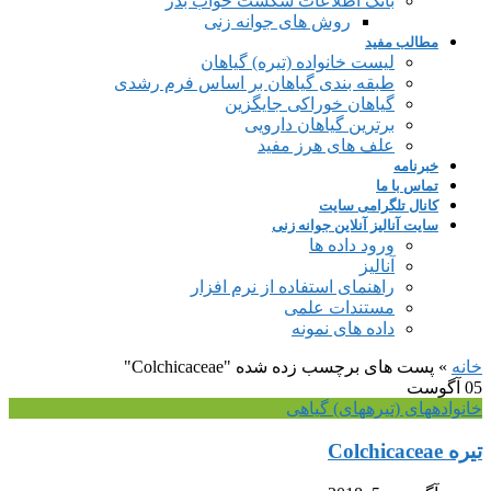
بانک اطلاعات شکست خواب بذر
روش های جوانه زنی
مطالب مفید
لیست خانواده (تیره) گیاهان
طبقه بندی گیاهان بر اساس فرم رشدی
گیاهان خوراکی جایگزین
برترین گیاهان دارویی
علف های هرز مفید
خبرنامه
تماس با ما
کانال تلگرامی سایت
سایت آنالیز آنلاین جوانه زنی
ورود داده ها
آنالیز
راهنمای استفاده از نرم افزار
مستندات علمی
داده های نمونه
خانه
»
پست های برچسب زده شده "Colchicaceae"
05
آگوست
خانواده‎های (تیره‎های) گیاهی
تیره Colchicaceae