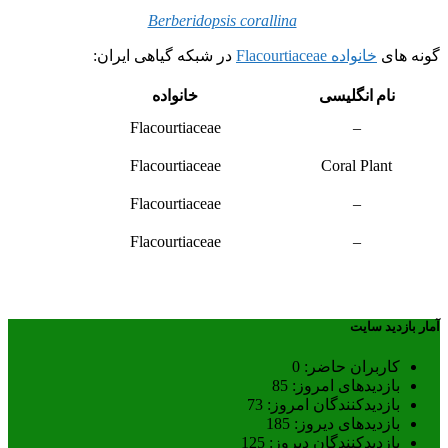
Berberidopsis corallina
گونه های
خانواده Flacourtiaceae
در شبکه گیاهی ایران:
نام انگلیسی
خانواده
Flacourtiaceae
–
Flacourtiaceae
Coral Plant
Flacourtiaceae
–
Flacourtiaceae
–
آمار بازدید سایت
کاربران حاضر:
0
بازدیدهای امروز:
85
بازدیدکنندگان امروز:
73
بازدیدهای دیروز:
185
بازدیدکنندگان دیروز:
125