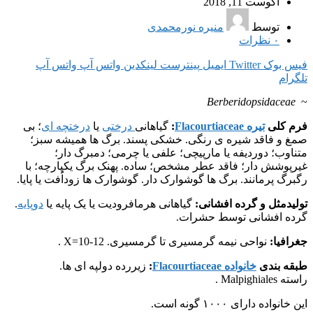
آگوست 11, 2018
توسط
منیره نورمحمدی
۰
نظرات
فیس بوک
Twitter
ایمیل
پینترست
لینکدین
واتس آپ
واتس آپ
تلگرام
Berberidopsidaceae
~
فرم کلی
تیره Flacourtiaceae
:
گیاهانی
درختی
یا
درختچه ای
؛ بی
صمغ و فاقد شیره ی رنگی. خشکی پسند. برگ ها همیشه سبز؛
متناوب؛ دوردیفه یا مارپیچی؛ علفی یا چرمی؛ دمبرگ دار؛
غیرپوشش دار؛ فاقد عطر مشخص؛ ساده. پهنک برگ یکپارچه؛ با
رگبرگ پرمانند. برگ ها گوشوارک دار. گوشوارک ها زوداُفت یا پایا.
تولیدمثل و گرده افشانی:
گیاهانی هرمافرودیت یا یک پایه یا
دوپایه
.
گرده افشانی توسط حشرات.
جغرافیا:
نواحی نیمه گرمسیری تا گرمسیری. X=10-12 .
طبقه بندی
خانواده Flacourtiaceae
:
زیررده دولپه ای ها.
راسته Malpighiales .
این خانواده دارای ۱۰۰۰ گونه است.