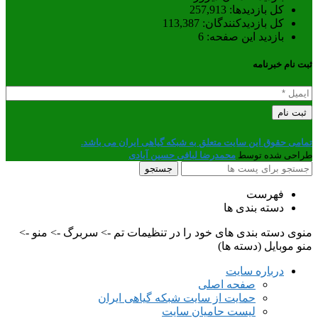
کل بازدیدها:
257,913
کل بازدیدکنند‌گان:
113,387
بازدید این صفحه:
6
ثبت نام خبرنامه
تمامی حقوق این سایت متعلق به شبکه گیاهی ایران می باشد.
طراحی شده توسط
محمدرضا لبافی حسین آبادی
جستجو
فهرست
دسته بندی ها
منوی دسته بندی های خود را در تنظیمات تم -> سربرگ -> منو ->
منو موبایل (دسته ها)
درباره سایت
صفحه اصلی
حمایت از سایت شبکه گیاهی ایران
لیست حامیان سایت