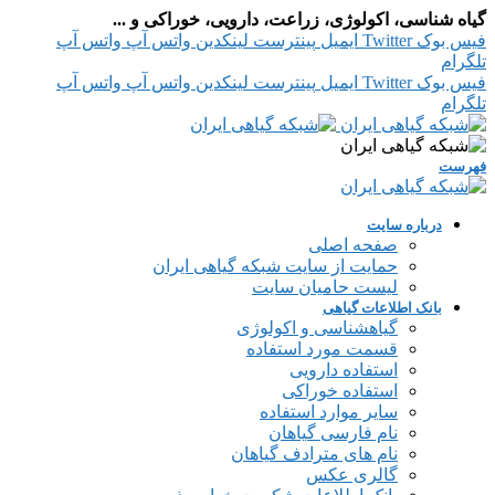
گیاه شناسی، اکولوژی، زراعت، دارویی، خوراکی و ...
فیس بوک
Twitter
ایمیل
پینترست
لینکدین
واتس آپ
واتس آپ
تلگرام
فیس بوک
Twitter
ایمیل
پینترست
لینکدین
واتس آپ
واتس آپ
تلگرام
فهرست
درباره سایت
صفحه اصلی
حمایت از سایت شبکه گیاهی ایران
لیست حامیان سایت
بانک اطلاعات گیاهی
گیاهشناسی و اکولوژی
قسمت مورد استفاده
استفاده دارویی
استفاده خوراکی
سایر موارد استفاده
نام فارسی گیاهان
نام های مترادف گیاهان
گالری عکس