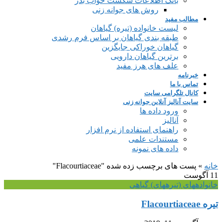
بانک اطلاعات شکست خواب بذر
روش های جوانه زنی
مطالب مفید
لیست خانواده (تیره) گیاهان
طبقه بندی گیاهان بر اساس فرم رشدی
گیاهان خوراکی جایگزین
برترین گیاهان دارویی
علف های هرز مفید
خبرنامه
تماس با ما
کانال تلگرامی سایت
سایت آنالیز آنلاین جوانه زنی
ورود داده ها
آنالیز
راهنمای استفاده از نرم افزار
مستندات علمی
داده های نمونه
خانه
»
پست های برچسب زده شده "Flacourtiaceae"
11
آگوست
خانواده‎های (تیره‎های) گیاهی
تیره Flacourtiaceae