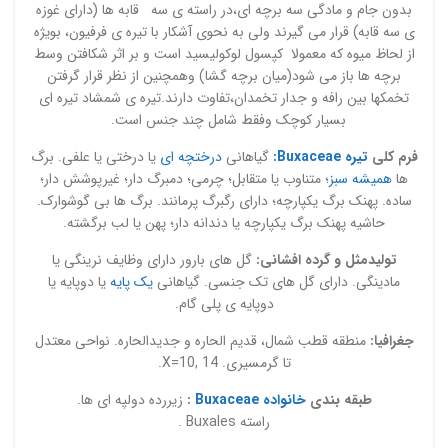
بدون جام و مادگی سه برچه ای،در راسته ی سه قابه ها (دارای غوزه
ی سه قابه) قرار می گیرند ولی به نحوی آشکار با تیره ی فرفیون، بویژه
از لحاظ میوه که معمولا کپسول لوکولیسید است و بر اثر شکافتن وسط
برچه ها باز می شود(میان برچه گشا) وهمچنین از نظر قرار گرفتن
تخمکها بین رافه و جدار تخمدان،تفاوت دارند.تیره ی شمشاد تیره ای
بسیار کوچک وفقط شامل چند جنس است.
فرم کلی
تیره Buxaceae:
گیاهانی
درختچه ای
یا درختی یا علفی. برگ
ها
همیشه سبز
؛ متناوب یا متقابل؛ چرمی؛ دمبرگ دار؛ غیرپوشش دار؛
ساده. پهنک برگ یکپارچه؛ دارای رگبرگ پرمانند. برگ ها بی گوشوارک.
حاشیه پهنک برگ یکپارچه یا دندانه دار؛ پهن یا لب برگشته.
تولیدمثل و گرده افشانی:
گل های بارور دارای وظایف نرینگی یا
مادینگی. دارای گل های تک جنسی. گیاهانی
یک پایه
یا دوپایه یا
دوپایه ی پلی گام.
جغرافیا:
منطقه قطب شمال، قدیم الحاره و جدیدالحاره. نواحی معتدل
تا گرمسیری. X=10, 14.
طبقه بندی
خانواده Buxaceae
:
زیررده دولپه ای ها.
راسته Buxales .