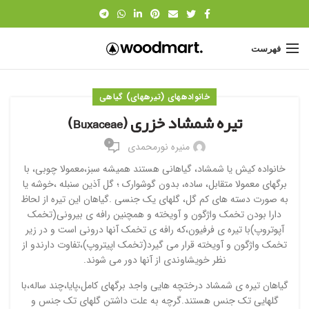
فهرست
خانواده‎های (تیره‎های) گیاهی
تیره شمشاد خزری (Buxaceae)
۰
منیره نورمحمدی
خانواده کیش یا شمشاد، گیاهانی هستند همیشه سبز،معمولا چوبی، با
برگهای معمولا متقابل، ساده، بدون گوشوارک ؛ گل آذین سنبله ،خوشه یا
به صورت دسته های کم گل، گلهای یک جنسی .گیاهان این تیره از لحاظ
دارا بودن تخمک واژگون و آویخته و همچنین رافه ی بیرونی(تخمک
آپوتروپ)با تیره ی فرفیون،که رافه ی تخمک آنها درونی است و در زیر
تخمک واژگون و آویخته قرار می گیرد(تخمک اپیتروپ)،تفاوت دارندو از
نظر خویشاوندی از آنها دور می شوند.
گیاهان تیره ی شمشاد درختچه هایی واجد برگهای کامل،پایا،چند ساله،با
گلهایی تک جنس هستند.گرچه به علت داشتن گلهای تک جنس و