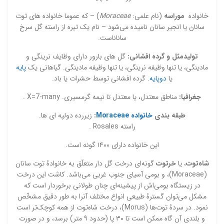
خانواده
موراسه
(نام علمی:
Moraceae
) – که عموما خانواده های توت
سانان یا انجیر سانان نامیده می‌شود – نام یک تیره از راسته گل سرخ
ساناناست.
تولیدمثل و گرده افشانی:
گل های بارور دارای وظایف نرینگی و
مادینگی، یا تنها وظیفه نرینگی، یا تنها وظیفه مادینگی. گیاهانی یک
پایه
یا
دوپایه
. گرده افشانی توسط حشرات یا باد.
جغرافیا:
مناطق معتدل، یا معتدل تا نیمه گرمسیری. X=7-many .
طبقه بندی
خانواده Moraceae
:
زیررده دولپه ای ها.
راسته Rosales .
این خانواده دارای ۱۴۰۰ گونه است.
شاه‌توت
، یا
خرتوت
گونه‌ای درخت گل دار متعلّق به خانوادهٔ توت سانان
(Moraceae)، و بومی آسیای جنوب غربی می‌باشد. کاشت این درخت
در زیستگاه بومی‌اش از پیشینه‌ای چنان طولانی برخوردار است که
مشکل می‌توان گسترهٔ طبیعی انواع مختلف آنرا به طور دقیق مشخّص
نمود. در سردهٔ توت‌ها (Morus)، درخت شاه‌توت از همه کوچک‌تر است
و بلندی آن گاه ممکن است تا ۳۰ پا (حدود ۹ متر) برسد، و در صورت