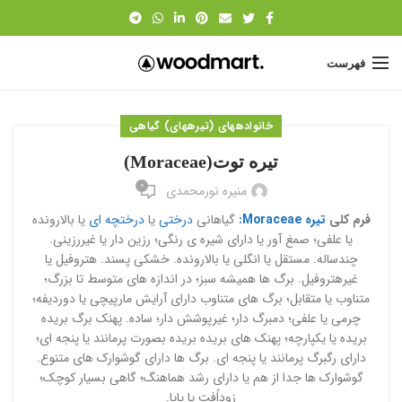
فهرست
خانواده‎های (تیره‎های) گیاهی
تیره توت(Moraceae)
۰
منیره نورمحمدی
فرم کلی
تیره Moraceae:
گیاهانی
درختی
یا
درختچه ای
یا بالارونده
یا علفی؛ صمغ آور یا دارای شیره ی رنگی؛ رزین دار یا غیررزینی.
چندساله. مستقل یا انگلی یا بالارونده. خشکی پسند. هتروفیل یا
غیرهتروفیل. برگ ها همیشه سبز؛ در اندازه های متوسط تا بزرگ؛
متناوب یا متقابل؛ برگ های متناوب دارای آرایش مارپیچی یا دوردیفه؛
چرمی یا علفی؛ دمبرگ دار؛ غیرپوشش دار؛ ساده. پهنک برگ بریده
بریده یا یکپارچه؛ پهنک های بریده بریده بصورت پرمانند یا پنجه ای؛
دارای رگبرگ پرمانند یا پنجه ای. برگ ها دارای گوشوارک های متنوع.
گوشوارک ها جدا از هم یا دارای رشد هماهنگ؛ گاهی بسیار کوچک؛
زوداُفت یا پایا.