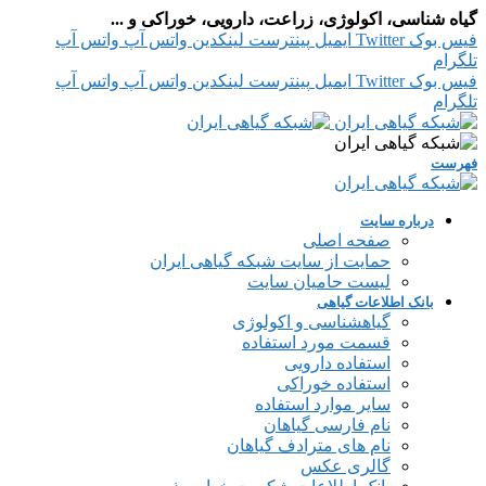
گیاه شناسی، اکولوژی، زراعت، دارویی، خوراکی و ...
فیس بوک
Twitter
ایمیل
پینترست
لینکدین
واتس آپ
واتس آپ
تلگرام
فیس بوک
Twitter
ایمیل
پینترست
لینکدین
واتس آپ
واتس آپ
تلگرام
فهرست
درباره سایت
صفحه اصلی
حمایت از سایت شبکه گیاهی ایران
لیست حامیان سایت
بانک اطلاعات گیاهی
گیاهشناسی و اکولوژی
قسمت مورد استفاده
استفاده دارویی
استفاده خوراکی
سایر موارد استفاده
نام فارسی گیاهان
نام های مترادف گیاهان
گالری عکس