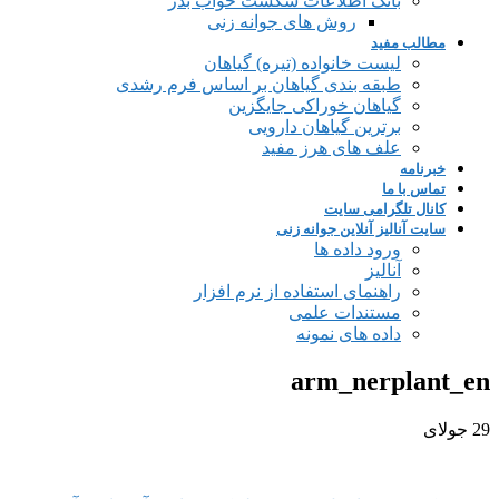
بانک اطلاعات شکست خواب بذر
روش های جوانه زنی
مطالب مفید
لیست خانواده (تیره) گیاهان
طبقه بندی گیاهان بر اساس فرم رشدی
گیاهان خوراکی جایگزین
برترین گیاهان دارویی
علف های هرز مفید
خبرنامه
تماس با ما
کانال تلگرامی سایت
سایت آنالیز آنلاین جوانه زنی
ورود داده ها
آنالیز
راهنمای استفاده از نرم افزار
مستندات علمی
داده های نمونه
arm_nerplant_en
29
جولای