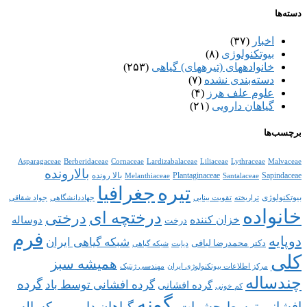
دسته‌ها
اخبار
(۳۷)
بیوتکنولوژی
(۸)
خانواده‎های (تیره‎های) گیاهی
(۲۵۳)
دسته‌بندی نشده
(۷)
علوم علف هرز
(۴)
گیاهان دارویی
(۲۱)
برچسب‌ها
Asparagaceae
Berberidaceae
Cornaceae
Lardizabalaceae
Liliaceae
Lythraceae
Malvaceae
بالارونده
Sapindaceae
Plantaginaceae
بالا رونده
Melanthiaceae
Santalaceae
تیره
جغرافیا
بیوتکنولوژی
تراریخته
تقویت بینایی
جهاددانشگاهی
جواد شقاقی
خانواده
درختچه ای
درختی
خزان کننده
دوساله
درخت
فرم
دوپایه
شبکه گیاهی ایران
دکتر محمدرضا لبافی
دیابت
شبکه گیاهی
کلی
همیشه سبز
مرکز اطلاعات بیوتکنولوژی ایران
مهندسی ژنتیک
چندساله
گرده
گرده افشانی توسط باد
گرده افشانی
کم خونی
گونه
افشانی توسط حشرات.
گیاهان دارویی
یکساله