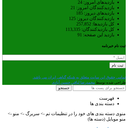
بازدیدهای امروز:
24
بازدیدکنندگان امروز:
21
بازدیدهای دیروز:
185
بازدیدکنندگان دیروز:
125
کل بازدیدها:
257,852
کل بازدیدکنند‌گان:
113,335
بازدید این صفحه:
91
ثبت نام خبرنامه
تمامی حقوق این سایت متعلق به شبکه گیاهی ایران می باشد.
طراحی شده توسط
محمدرضا لبافی حسین آبادی
جستجو
فهرست
دسته بندی ها
منوی دسته بندی های خود را در تنظیمات تم -> سربرگ -> منو ->
منو موبایل (دسته ها)