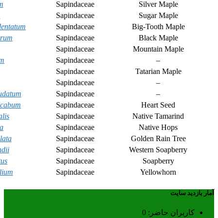
m
Sapindaceae
Silver Maple
m
Sapindaceae
Sugar Maple
dentatum
Sapindaceae
Big-Tooth Maple
grum
Sapindaceae
Black Maple
Sapindaceae
Mountain Maple
um
Sapindaceae
–
Sapindaceae
Tatarian Maple
Sapindaceae
–
udatum
Sapindaceae
–
acabum
Sapindaceae
Heart Seed
alis
Sapindaceae
Native Tamarind
a
Sapindaceae
Native Hops
lata
Sapindaceae
Golden Rain Tree
dii
Sapindaceae
Western Soapberry
tus
Sapindaceae
Soapberry
lium
Sapindaceae
Yellowhorn
آمار بازدید سایت
کاربران حاضر:
0