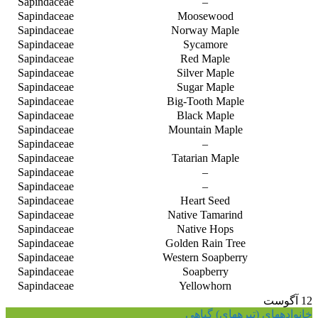
Sapindaceae
–
Sapindaceae
Moosewood
Sapindaceae
Norway Maple
Sapindaceae
Sycamore
Sapindaceae
Red Maple
Sapindaceae
Silver Maple
Sapindaceae
Sugar Maple
Sapindaceae
Big-Tooth Maple
Sapindaceae
Black Maple
Sapindaceae
Mountain Maple
Sapindaceae
–
Sapindaceae
Tatarian Maple
Sapindaceae
–
Sapindaceae
–
Sapindaceae
Heart Seed
Sapindaceae
Native Tamarind
Sapindaceae
Native Hops
Sapindaceae
Golden Rain Tree
Sapindaceae
Western Soapberry
Sapindaceae
Soapberry
Sapindaceae
Yellowhorn
12
آگوست
خانواده‎های (تیره‎های) گیاهی