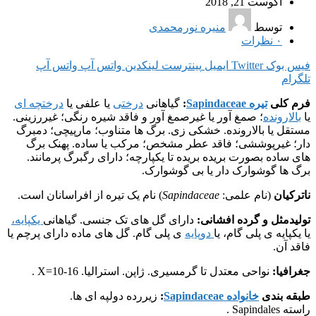
آگوست 21, 2018
توسط
منیره نورمحمدی
۰
نظرات
فیس بوک
Twitter
ایمیل
پینترست
لینکدین
واتس آپ
واتس آپ
تلگرام
فرم کلی
تیره Sapindaceae
:
گیاهانی
درختی
یا علفی یا
درختچه ای
یا
بالارونده
؛ صمغ آور یا غیرصمغ آور و فاقد شیره رنگی؛ غیررزینی.
مستقل یا بالارونده. خشکی زی. برگ ها متناوب؛ مارپیچی؛ دمبرگ
دار؛ غیرپوششی؛ فاقد عطر مشخص؛ مرکب یا ساده. پهنک برگ
های ساده بصورت بریده بریده تا یکپارچه؛ دارای رگبرگ پرمانند.
برگ ها گوشوارک دار یا بی گوشوارک.
ناترکیان
(نام علمی:
Sapindaceae
) نام یک تیره از افراسانان است.
تولیدمثل و گرده افشانی:
دارای گل های تک جنسی. گیاهانی
یکپایه،
یا یکپایه ی پلی گام، یا
دوپایه
ی پلی گام. گل های ماده دارای پرچم یا
فاقد آن.
جغرافیا:
نواحی معتدل تا گرمسیری. ژاپن. استرالیا. X=10-16 .
طبقه بندی
خانواده Sapindaceae
:
زیررده دولپه ای ها.
راسته Sapindales .