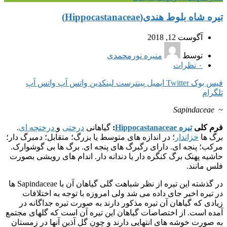
تیره شاه بلوط هندی(Hippocastanaceae)
آگوست 12, 2018
توسط
منیره نورمحمدی
۰
نظرات
فیس بوک
Twitter
ایمیل
پینترست
لینکدین
واتس آپ
واتس آپ
تلگرام
Sapindaceae
~
فرم کلی
تیره Hippocastanaceae
:
گیاهانی
درختی
و
درختچه ای
.
برگ ها
خزاندار
؛ در اندازه های متوسط یا بزرگ؛ متقابل؛ دمبرگ دار؛
مرکب؛ پنجه ای. دارای رگبرگ های پنجه ای. برگ ها بی گوشوارک.
حاشیه پهنک برگ کنگره دار یا دندانه دار. اندام های رویشی بصورت
فلس مانند.
در گذشته این تیره از نظر شباهت گلی گیاهان آن با Sapindaceae ها
در تیره اخیر جای داده می شد ولی امروزه با توجه به اختلافات
زیادی که گیاهان آن تیره مذکور دارند به صورت تیره جداگانه در
آمده است. از اختصاصات گیاهان این تیره آن است که گلهای مجتمع
به صورت خوشه های انتهایی دارند و چون گل آذین آنها در زمستان