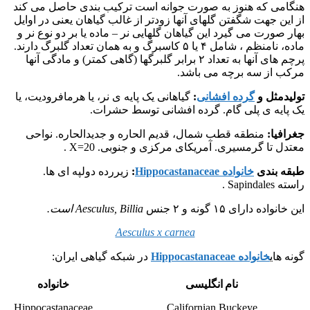
هنگامی که هنوز به صورت جوانه است ترکیب بندی حاصل می کند
از این جهت شگفتن گلهای آنها زودتر از غالب گیاهان یعنی در اوایل
بهار صورت می گیرد این گیاهان گلهایی نر – ماده یا بر دو نوع نر و
ماده، نامنظم ، شامل ۴ یا ۵ کاسبرگ و به همان تعداد گلبرگ دارند.
پرچم های آنها به تعداد ۲ برابر گلبرگها (گاهی کمتر) و مادگی آنها
مرکب از سه برچه می باشد.
تولیدمثل و
گرده افشانی
:
گیاهانی یک پایه ی نر، یا هرمافرودیت، یا
یک پایه ی پلی گام. گرده افشانی توسط حشرات.
جغرافیا:
منطقه قطب شمال، قدیم الحاره و جدیدالحاره. نواحی
معتدل تا گرمسیری. آمریکای مرکزی و جنوبی. X=20 .
طبقه بندی
خانواده Hippocastanaceae
:
زیررده دولپه ای ها.
راسته Sapindales .
این خانواده دارای ۱۵ گونه و ۲ جنس
Aesculus, Billia است.
Aesculus x carnea
گونه های
خانواده Hippocastanaceae
در شبکه گیاهی ایران:
نام انگلیسی
خانواده
Hippocastanaceae
Californian Buckeye