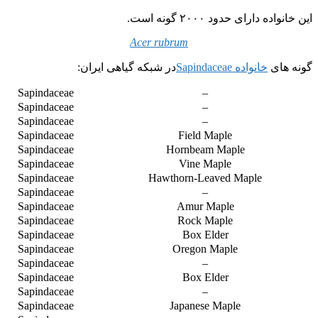
این خانواده دارای حدود ۲۰۰۰ گونه است.
Acer rubrum
گونه های
خانواده Sapindaceae
در شبکه گیاهی ایران:
Sapindaceae
–
Sapindaceae
–
Sapindaceae
–
Sapindaceae
Field Maple
Sapindaceae
Hornbeam Maple
Sapindaceae
Vine Maple
Sapindaceae
Hawthorn-Leaved Maple
Sapindaceae
–
Sapindaceae
Amur Maple
Sapindaceae
Rock Maple
Sapindaceae
Box Elder
Sapindaceae
Oregon Maple
Sapindaceae
–
Sapindaceae
Box Elder
Sapindaceae
–
Sapindaceae
Japanese Maple