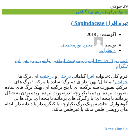
29
جولای
خانواده‎های (تیره‎های) گیاهی
تیره افرا ( Sapindaceae )
آگوست 5, 2018
توسط
منیره نورمحمدی
۰
نظرات
فیس بوک
Twitter
ایمیل
پینترست
لینکدین
واتس آپ
واتس آپ
تلگرام
فرم کلی :خانواده
افرا
گیاهانی
درختی
و
درختچه
ای. برگ ها
خزاندار
؛ متقابل؛ پهن؛ دارای دمبرگ؛ ساده یا مرکب؛ برگ های
مرکب بصورت سه برگچه ای یا پنج برگچه ای. پهنک برگ های ساده
بصورت بریده بریده یا یکپارچه؛ درصورت بریده بریده بودن به شکل
پرمانند یا پنجه ای؛ با رگبرگ های پرمانند یا پنجه ای. برگ ها بی
گوشوارک. حاشیه پهنک برگ یکپارچه یا کنگره دار یا دندانه دار. اندام
های رویشی فلس مانند یا غیرفلس مانند.
Acer ginnala