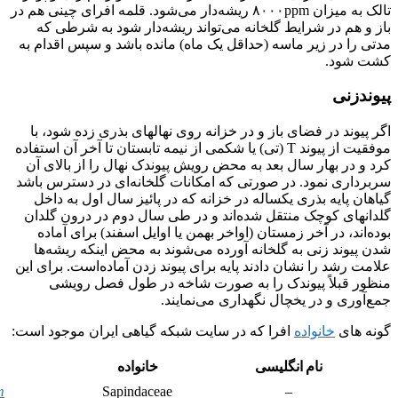
تالک به میزان ۸۰۰۰ppm ریشه‌دار می‌شود. قلمه افرای چینی هم در
باز و هم در شرایط گلخانه می‌تواند ریشه‌دار شود به شرطی که
مدتی را در زیر ماسه (حداقل یک ماه) مانده باشد و سپس اقدام به
کشت شود.
پیوندزنی
اگر پیوند در فضای باز و در خزانه روی نهالهای بذری زده شود، با
موفقیت از پیوند T (تی) یا شکمی از نیمه تابستان تا آخر آن استفاده
کرد و در بهار سال بعد به محض رویش پیوندک نهال را از بالای آن
سربرداری نمود. در صورتی که امکانات گلخانه‌ای در دسترس باشد
گیاهان پایه بذری یکساله در خزانه که در پائیز سال اول به داخل
گلدانهای کوچک منتقل شده‌اند و در طی سال دوم در درون گلدان
بوده‌اند، در آخر زمستان (اواخر بهمن یا اوایل اسفند) برای آماده
شدن پیوند زنی به گلخانه آورده می‌شوند به محض اینکه ریشه‌ها
علامت رشد را نشان دادند پایه برای پیوند زدن آماده‌است. برای این
منظور قبلاً پیوندک را به صورت شاخه در طول فصل رویشی
جمع‌آوری و در یخچال نگهداری می‌نمایند.
گونه های
خانواده
افرا که در سایت شبکه گیاهی ایران موجود است:
نام انگلیسی
خانواده
m
Sapindaceae
–