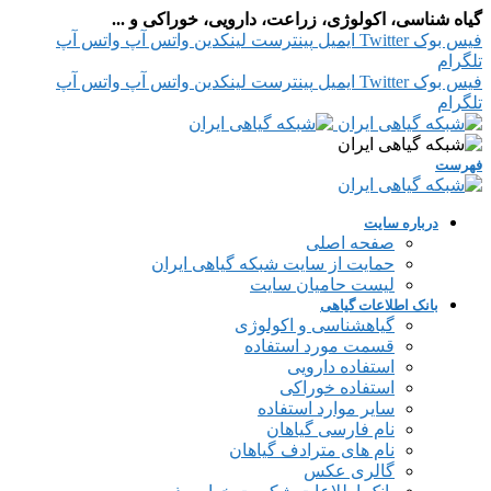
گیاه شناسی، اکولوژی، زراعت، دارویی، خوراکی و ...
فیس بوک
Twitter
ایمیل
پینترست
لینکدین
واتس آپ
واتس آپ
تلگرام
فیس بوک
Twitter
ایمیل
پینترست
لینکدین
واتس آپ
واتس آپ
تلگرام
فهرست
درباره سایت
صفحه اصلی
حمایت از سایت شبکه گیاهی ایران
لیست حامیان سایت
بانک اطلاعات گیاهی
گیاهشناسی و اکولوژی
قسمت مورد استفاده
استفاده دارویی
استفاده خوراکی
سایر موارد استفاده
نام فارسی گیاهان
نام های مترادف گیاهان
گالری عکس