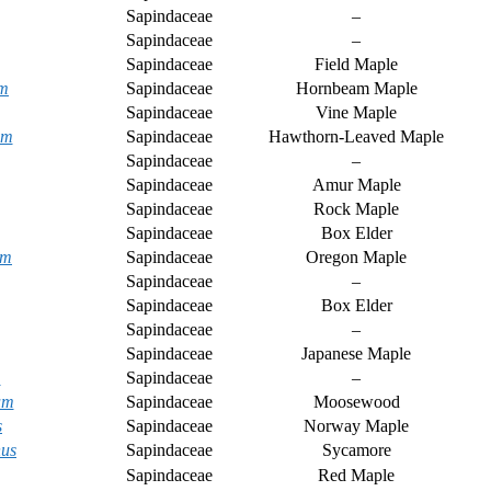
Sapindaceae
–
Sapindaceae
–
Sapindaceae
Field Maple
um
Sapindaceae
Hornbeam Maple
Sapindaceae
Vine Maple
um
Sapindaceae
Hawthorn-Leaved Maple
Sapindaceae
–
Sapindaceae
Amur Maple
Sapindaceae
Rock Maple
Sapindaceae
Box Elder
um
Sapindaceae
Oregon Maple
Sapindaceae
–
Sapindaceae
Box Elder
Sapindaceae
–
Sapindaceae
Japanese Maple
m
Sapindaceae
–
um
Sapindaceae
Moosewood
s
Sapindaceae
Norway Maple
nus
Sapindaceae
Sycamore
Sapindaceae
Red Maple