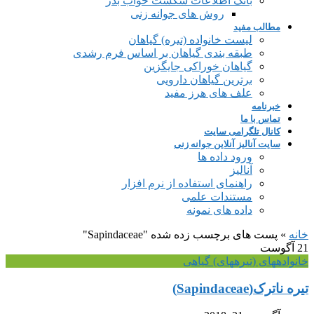
بانک اطلاعات شکست خواب بذر
روش های جوانه زنی
مطالب مفید
لیست خانواده (تیره) گیاهان
طبقه بندی گیاهان بر اساس فرم رشدی
گیاهان خوراکی جایگزین
برترین گیاهان دارویی
علف های هرز مفید
خبرنامه
تماس با ما
کانال تلگرامی سایت
سایت آنالیز آنلاین جوانه زنی
ورود داده ها
آنالیز
راهنمای استفاده از نرم افزار
مستندات علمی
داده های نمونه
خانه
»
پست های برچسب زده شده "Sapindaceae"
21
آگوست
خانواده‎های (تیره‎های) گیاهی
تیره ناترک(Sapindaceae)