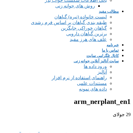
بانک اطلاعات شکست خواب بذر
روش های جوانه زنی
مطالب مفید
لیست خانواده (تیره) گیاهان
طبقه بندی گیاهان بر اساس فرم رشدی
گیاهان خوراکی جایگزین
برترین گیاهان دارویی
علف های هرز مفید
خبرنامه
تماس با ما
کانال تلگرامی سایت
سایت آنالیز آنلاین جوانه زنی
ورود داده ها
آنالیز
راهنمای استفاده از نرم افزار
مستندات علمی
داده های نمونه
arm_nerplant_en1
29
جولای