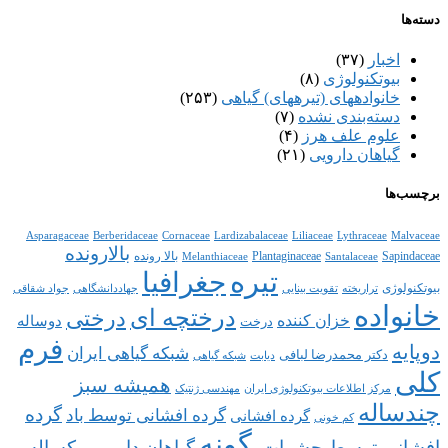
دسته‌ها
اخبار
(۳۷)
بیوتکنولوژی
(۸)
خانواده‎های (تیره‎های) گیاهی
(۲۵۳)
دسته‌بندی نشده
(۷)
علوم علف هرز
(۴)
گیاهان دارویی
(۲۱)
برچسب‌ها
Asparagaceae
Berberidaceae
Cornaceae
Lardizabalaceae
Liliaceae
Lythraceae
Malvaceae
بالارونده
Sapindaceae
Plantaginaceae
بالا رونده
Melanthiaceae
Santalaceae
تیره
جغرافیا
بیوتکنولوژی
تراریخته
تقویت بینایی
جهاددانشگاهی
جواد شقاقی
خانواده
درختچه ای
درختی
خزان کننده
دوساله
درخت
فرم
دوپایه
شبکه گیاهی ایران
دکتر محمدرضا لبافی
دیابت
شبکه گیاهی
کلی
همیشه سبز
مرکز اطلاعات بیوتکنولوژی ایران
مهندسی ژنتیک
چندساله
گرده
گرده افشانی توسط باد
گرده افشانی
کم خونی
گونه
افشانی توسط حشرات.
گیاهان دارویی
یکساله