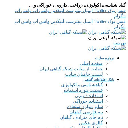
گیاه شناسی، اکولوژی، زراعت، دارویی، خوراکی و ...
فیس بوک
Twitter
ایمیل
پینترست
لینکدین
واتس آپ
واتس آپ
تلگرام
فیس بوک
Twitter
ایمیل
پینترست
لینکدین
واتس آپ
واتس آپ
تلگرام
فهرست
درباره سایت
صفحه اصلی
حمایت از سایت شبکه گیاهی ایران
لیست حامیان سایت
بانک اطلاعات گیاهی
گیاهشناسی و اکولوژی
قسمت مورد استفاده
استفاده دارویی
استفاده خوراکی
سایر موارد استفاده
نام فارسی گیاهان
نام های مترادف گیاهان
گالری عکس