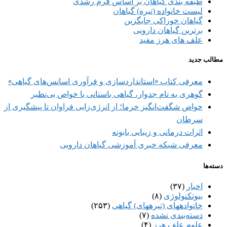
طبقه بندی گیاهان بر اساس فرم رشدی
لیست خانواده (تیره) گیاهان
گیاهان خوراکی جایگزین
برترین گیاهان دارویی
علف های هرز مفید
مطالب جدید
معرفی کتاب «استانداردسازی و فرآوری اسانس‌های گیاهی»
گوهری به نام جدوار، گیاهی باستانی با خواص بی‌نظیر
خواص شگفت‌انگیز خرما؛ از انرژی‌زایی فراوان تا پیشگیری از
سرطان
اثرات درمانی و زیبایی بابونه
معرفی شبکه خبری آموزشی گیاهان دارویی
دسته‌ها
اخبار
(۳۷)
بیوتکنولوژی
(۸)
خانواده‎های (تیره‎های) گیاهی
(۲۵۳)
دسته‌بندی نشده
(۷)
علوم علف هرز
(۴)