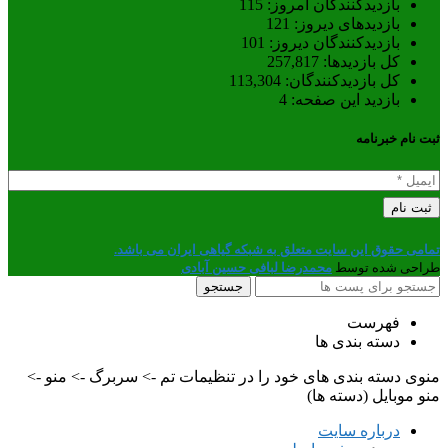
بازدیدکنندگان امروز:
115
بازدیدهای دیروز:
121
بازدیدکنندگان دیروز:
101
کل بازدیدها:
257,817
کل بازدیدکنند‌گان:
113,304
بازدید این صفحه:
4
ثبت نام خبرنامه
تمامی حقوق این سایت متعلق به شبکه گیاهی ایران می باشد.
طراحی شده توسط
محمدرضا لبافی حسین آبادی
جستجو
فهرست
دسته بندی ها
منوی دسته بندی های خود را در تنظیمات تم -> سربرگ -> منو ->
منو موبایل (دسته ها)
درباره سایت