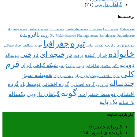
گیاهان دارویی
(۲۱)
برچسب‌ها
Asparagaceae
Berberidaceae
Cornaceae
Lardizabalaceae
Liliaceae
Lythraceae
Malvaceae
بالارونده
Sapindaceae
Plantaginaceae
بالا رونده
Melanthiaceae
Santalaceae
تیره
جغرافیا
بیوتکنولوژی
تراریخته
تقویت بینایی
جهاددانشگاهی
جواد شقاقی
خانواده
درختچه ای
درختی
خزان کننده
دوساله
درخت
فرم
دوپایه
شبکه گیاهی ایران
دکتر محمدرضا لبافی
دیابت
شبکه گیاهی
کلی
همیشه سبز
مرکز اطلاعات بیوتکنولوژی ایران
مهندسی ژنتیک
چندساله
گرده
گرده افشانی توسط باد
گرده افشانی
کم خونی
گونه
افشانی توسط حشرات.
گیاهان دارویی
یکساله
یک پایه
یک ساله
آمار بازدید سایت
کاربران حاضر:
0
بازدیدهای امروز:
174