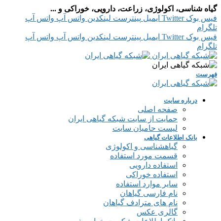
گیاه شناسی، اکولوژی، زراعت، دارویی، خوراکی و ...
فیس بوک
Twitter
ایمیل
پینترست
لینکدین
واتس آپ
واتس آپ
تلگرام
فیس بوک
Twitter
ایمیل
پینترست
لینکدین
واتس آپ
واتس آپ
تلگرام
فهرست
درباره سایت
صفحه اصلی
حمایت از سایت شبکه گیاهی ایران
لیست حامیان سایت
بانک اطلاعات گیاهی
گیاهشناسی و اکولوژی
قسمت مورد استفاده
استفاده دارویی
استفاده خوراکی
سایر موارد استفاده
نام فارسی گیاهان
نام های مترادف گیاهان
گالری عکس