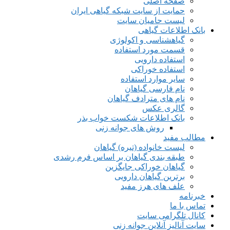
صفحه اصلی
حمایت از سایت شبکه گیاهی ایران
لیست حامیان سایت
بانک اطلاعات گیاهی
گیاهشناسی و اکولوژی
قسمت مورد استفاده
استفاده دارویی
استفاده خوراکی
سایر موارد استفاده
نام فارسی گیاهان
نام های مترادف گیاهان
گالری عکس
بانک اطلاعات شکست خواب بذر
روش های جوانه زنی
مطالب مفید
لیست خانواده (تیره) گیاهان
طبقه بندی گیاهان بر اساس فرم رشدی
گیاهان خوراکی جایگزین
برترین گیاهان دارویی
علف های هرز مفید
خبرنامه
تماس با ما
کانال تلگرامی سایت
سایت آنالیز آنلاین جوانه زنی