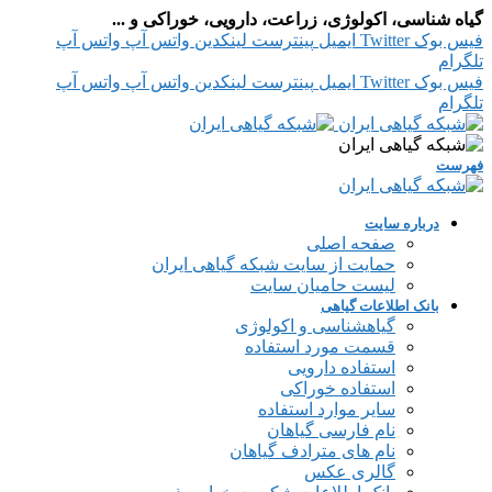
گیاه شناسی، اکولوژی، زراعت، دارویی، خوراکی و ...
فیس بوک
Twitter
ایمیل
پینترست
لینکدین
واتس آپ
واتس آپ
تلگرام
فیس بوک
Twitter
ایمیل
پینترست
لینکدین
واتس آپ
واتس آپ
تلگرام
فهرست
درباره سایت
صفحه اصلی
حمایت از سایت شبکه گیاهی ایران
لیست حامیان سایت
بانک اطلاعات گیاهی
گیاهشناسی و اکولوژی
قسمت مورد استفاده
استفاده دارویی
استفاده خوراکی
سایر موارد استفاده
نام فارسی گیاهان
نام های مترادف گیاهان
گالری عکس