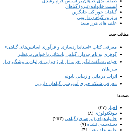
طبقه بندی گیاهان بر اساس فرم رشدی
لیست خانواده (تیره) گیاهان
گیاهان خوراکی جایگزین
برترین گیاهان دارویی
علف های هرز مفید
مطالب جدید
معرفی کتاب «استانداردسازی و فرآوری اسانس‌های گیاهی»
گوهری به نام جدوار، گیاهی باستانی با خواص بی‌نظیر
خواص شگفت‌انگیز خرما؛ از انرژی‌زایی فراوان تا پیشگیری از
سرطان
اثرات درمانی و زیبایی بابونه
معرفی شبکه خبری آموزشی گیاهان دارویی
دسته‌ها
اخبار
(۳۷)
بیوتکنولوژی
(۸)
خانواده‎های (تیره‎های) گیاهی
(۲۵۳)
دسته‌بندی نشده
(۷)
علوم علف هرز
(۴)