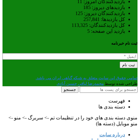
بازدیدکنندگان امروز:
11
بازدیدهای دیروز:
185
بازدیدکنندگان دیروز:
125
کل بازدیدها:
257,841
کل بازدیدکنند‌گان:
113,325
بازدید این صفحه:
5
ثبت نام خبرنامه
تمامی حقوق این سایت متعلق به شبکه گیاهی ایران می باشد.
طراحی شده توسط
محمدرضا لبافی حسین آبادی
جستجو
فهرست
دسته بندی ها
منوی دسته بندی های خود را در تنظیمات تم -> سربرگ -> منو ->
منو موبایل (دسته ها)
درباره سایت