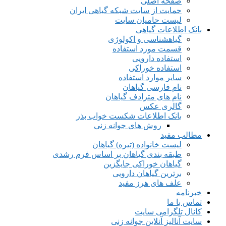
صفحه اصلی
حمایت از سایت شبکه گیاهی ایران
لیست حامیان سایت
بانک اطلاعات گیاهی
گیاهشناسی و اکولوژی
قسمت مورد استفاده
استفاده دارویی
استفاده خوراکی
سایر موارد استفاده
نام فارسی گیاهان
نام های مترادف گیاهان
گالری عکس
بانک اطلاعات شکست خواب بذر
روش های جوانه زنی
مطالب مفید
لیست خانواده (تیره) گیاهان
طبقه بندی گیاهان بر اساس فرم رشدی
گیاهان خوراکی جایگزین
برترین گیاهان دارویی
علف های هرز مفید
خبرنامه
تماس با ما
کانال تلگرامی سایت
سایت آنالیز آنلاین جوانه زنی