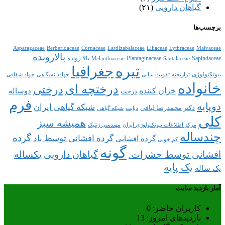
گیاهان دارویی
(۲۱)
برچسب‌ها
Asparagaceae
Berberidaceae
Cornaceae
Lardizabalaceae
Liliaceae
Lythraceae
Malvaceae
بالارونده
Sapindaceae
Plantaginaceae
بالا رونده
Melanthiaceae
Santalaceae
تیره
جغرافیا
بیوتکنولوژی
تراریخته
تقویت بینایی
جهاددانشگاهی
جواد شقاقی
خانواده
درختچه ای
درختی
خزان کننده
دوساله
درخت
فرم
دوپایه
شبکه گیاهی ایران
دکتر محمدرضا لبافی
دیابت
شبکه گیاهی
کلی
همیشه سبز
مرکز اطلاعات بیوتکنولوژی ایران
مهندسی ژنتیک
چندساله
گرده
گرده افشانی توسط باد
گرده افشانی
کم خونی
گونه
افشانی توسط حشرات.
گیاهان دارویی
یکساله
یک پایه
یک ساله
آمار بازدید سایت
کاربران حاضر:
0
بازدیدهای امروز:
13