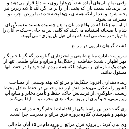
وقتی تمام نان‌های آماده شد، آن هارا روی تابه داغ قرار می‌دهند و
می‌پزند. یک سمت نان که پخت، آن را بر می‌گردانند تا لایه زیرین نیز
پخته شود. و بعد از آنکه همه ی نان‌ها پخته شدند، با روغن، چرب و
مصرف می‌شوند.
از این نوع غذا که در واقع دو نان به هم چسبیده هستند معمولاً برای
شام یا صبحانه استفاده می‌کنند که گاهی نیز به جای «جیکه»، آنان را
با «پیاز» درست می‌کنند که به آن «بل بل پیازی» می‌گویند.
کشت گیاهان دارویی در مراتع
سرپرست اداره منابع طبیعی و آبخیزداری گناوه در گفتگو با خبرنگار
مهر اظهار داشت: حفاظت از جنگل‌ها و مراتع و منابع طبیعی تنها از
عهده یک سازمان بر نمی‌آید بلکه همه مردم باید خود را در حفظ آنها
مسئول بدانند.
زبیده دهداری افزود: جنگل‌ها و مراتع که پهنه وسیعی از مساحت
کشور را تشکیل می‌دهند نقش ارزنده و حیاتی در حفظ تعادل محیط
زیست، جلوگیری از فرسایش خاک، حفظ و تأمین ذخایر و منابع آب
زیرزمینی، جلوگیری از بروز سیلاب‌های مخرب و … ایفا می‌کنند.
وی گفت: در این راستا یکی از اقدامات انجام گرفته در استان
بوشهر و شهرستان گناوه پروژه قرق مراتع و مدیریت چرا است.
وی بیان کرد: در پروژه قرق مراتع از ورود دام در ۱۵ آبان ماه الی