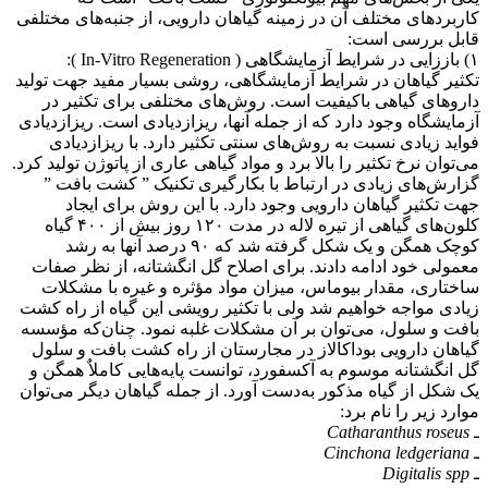
کاربردهای مختلف آن در زمینه گیاهان دارویی، از جنبه‌های مختلفی
قابل بررسی است:
۱) باززایی در شرایط آزمایشگاهی ( In-Vitro Regeneration ):
تکثیر گیاهان در شرایط آزمایشگاهی، روشی بسیار مفید جهت تولید
داروهای گیاهی باکیفیت است. روش‌های مختلفی برای تکثیر در
آزمایشگاه وجود دارد که از جمله‌ آنها، ریزازدیادی است. ریزازدیادی
فواید زیادی نسبت به روش‌های سنتی تکثیر دارد. با ریزازدیادی
می‌توان نرخ تکثیر را بالا برد و مواد گیاهی عاری از پاتوژن تولید کرد.
گزارش‌های زیادی در ارتباط با بکارگیری تکنیک ” کشت بافت ”
جهت تکثیر گیاهان دارویی وجود دارد. با این روش برای ایجاد
کلون‌های گیاهی از تیره لاله در مدت ۱۲۰ روز بیش از ۴۰۰ گیاه
کوچک همگن و یک شکل گرفته شد که ۹۰ درصد آنها به رشد
معمولی خود ادامه دادند. برای اصلاح گل انگشتانه، از نظر صفات
ساختاری، مقدار بیوماس، میزان مواد مؤثره و غیره با مشکلات
زیادی مواجه خواهیم شد ولی با تکثیر رویشی این گیاه از راه کشت
بافت و سلول، می‌توان بر آن مشکلات غلبه نمود. چنان‌که مؤسسه
گیاهان دارویی بوداکالاز در مجارستان از راه کشت بافت و سلول
گل انگشتانه موسوم به آکسفورد، توانست پایه‌هایی کاملاٌ همگن و
یک شکل از گیاه مذکور به‌دست آورد. از جمله گیاهان دیگر می‌توان
موارد زیر را نام برد:
ـ
Catharanthus roseus
ـ Cinchona ledgeriana
ـ Digitalis spp