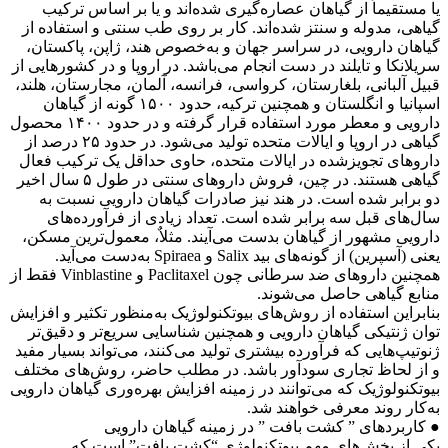
یا مستقیماً از گیاهان عصاره‌گیری شده‌اند و یا بر اساس ترکیب
گیاهی،‌ مدوله و سنتز شده‌اند. کار بر روی طب سنتی و استفاده از
گیاهان دارویی، در سراسر جهان و به‌خصوص هند، ژاپن، پاکستان،
سریلانکا و تایلند در دست انجام می‌باشد. در اروپا و در کشورهایی از
قبیل آلبانی، بلغارستان، کرواسی، فرانسه، آلمان، مجارستان، هلند،
اسپانیا و انگلستان و همچنین ترکیه، حدود ۱۵۰۰ گونه از گیاهان
دارویی و معطر مورد استفاده قرار گرفته و در حدود ۱۴۰۰ محصول
گیاهی در اروپا و ایالات متحده تولید می‌شود. در حدود ۲۵ درصد از
داروهای تجویزشده در ایالات متحده، حاوی حداقل یک ترکیب فعال
گیاهی هستند. در چین، فروش داروهای سنتی در طول ۵ سال اخیر
دو برابر شده است. در هند نیز صادرات گیاهان دارویی نسبت به
سال‌های قبل سه برابر شده است. تعداد زیادی از فرآورده‌های
دارویی مشهور از گیاهان بدست می‌آیند. مثلاٌ، معمول‌ترین مسکن،
یعنی (آسپرین)‌ از گونه‌های بید Salix و Spiraea به‌دست می‌آید.
همچنین داروهای ضد سرطانی چون Paclitaxel و Vinblastine فقط از
منابع گیاهی حاصل می‌شوند.
بنابراین استفاده از روش‌های بیوتکنولوژیک به‌منظور تکثیر و افزایش
توان ژنتیکی گیاهان دارویی و همچنین شناسایی سریع‌تر و دقیق‌تر
ژنوتیپ‌هایی که فرآورده بیشتری تولید می‌کنند، می‌تواند بسیار مفید
و از لحاظ تجاری سودآور باشد. در مطلب حاضر، روش‌های مختلف
بیوتکنولوژیک که می‌توانند در زمینه افزایش بهره‌وری گیاهان دارویی
به‌کار روند معرفی خواهند شد.
● کاربردهای ” کشت بافت ” در زمینه گیاهان دارویی
یکی از بخش‌های مهم بیوتکنولوژی “کشت بافت” است که