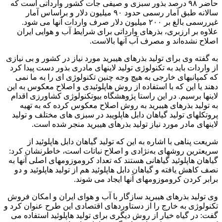
حاضر ۹۸ درصد بذور سبزی و صیفی جات کشور وارداتی است که
سالانه طبق آمار رسمی حدود ۹۰ میلیون دلار و براساس آمار
غیررسمی بالغ بر ۲۰۰ میلیون دلار صرف واردات آنها می شود.
علاوه بر ارزبری، بذرهای وارداتی برای شرایط آب و هوایی ایران
اصلاح نشده‌اند و مصرف آب آنها بالاست.
به گفته وی برای تولید بذرهای هیبرید مورد نیاز در کشور و بی نیازی
از واردات باید به تکنولوژی تولید لاینهای مادری بذور دست پیدا کرد
که کمپانیهای خارجی به هیچ وجه چنین تکنولوژی ای را به ما نمی
دهند یا این که با استفاده از روش هاپلوئیدی و اصلاح معکوس به این
لاینها برسیم. در این راستا پژوهشگاه بیوتکنولوژی کشاورزی اقدام
به تولید بذرهای هیبرید به روش اصلاح معکوس کرده که به تهیه
پروتکلهای تولید گیاهان دابل هاپلویبد در سبزی های مختلف و تولید
لاینهای مادر مورد نیاز تولید بذرهای هیبرید منجر شده است.
شریعت پناهی با اشاره به این که تولید گیاهان دابل هاپلوئید از
سریعترین روشهای به‌نژادی و اصلاح نباتات است، خاطرنشان کرد:
گیاهان هاپلوئید گیاهانی هستند که تعداد کروموزومهای اصلی آنها به
نصف کاهش یافته و گیاهان دابل هاپلوئید هم از تولید هاپلوئید و دو
برابر کردن کروموزومهای آنها ایجاد می شوند.
وی تولید بذرهای هیبرید سازگار با آب و هوای ایران و امکان فروش
تکنولوژی به خارج را از دستاوردهای اقتصادی این طرح عنوان کرد و
گفت: در گیاه خیار از روش دیگری برای تولید هاپلوئید استفاده می