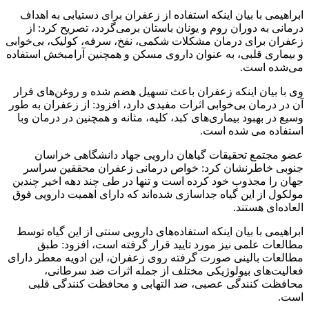
ابراهیمی با بیان اینکه استفاده از زعفران برای دستیابی به اهداف
درمانی به دوران روم و یونان باستان برمی‌گردد، تصریح کرد: از
زعفران برای درمان مشکلات شکمی، نفخ، سرفه، کولیک، بی‌خوابی
و بیماری قلبی، به عنوان داروی مسکن و همچنین آرامبخش استفاده
می‌شده است.
وی با بیان اینکه زعفران باعث تسهیل هضم شده و روغن‌های فرار
آن در درمان بی‌خوابی اثرات مفیدی دارد، افزود: از زعفران به طور
وسیع در بهبود بیماری‌های کبد، کلیه، مثانه و همچنین در درمان وبا
استفاده می شده است.
عضو مجتمع تحقیقات گیاهان دارویی جهاد دانشگاهی خراسان
جنوبی خاطرنشان کرد: خواص درمانی زعفران محققین سراسر
جهان را مجذوب خود کرده است و تنها در طی چند دهه اخیر چندین
مولکول از این گیاه جداسازی شده‌اند که دارای اهمیت دارویی فوق
العاده‌ای هستند.
ابراهیمی با بیان اینکه استفاده‌های دارویی سنتی از این گیاه توسط
مطالعات علمی نیز مورد تایید قرار گرفته است، افزود: طبق
مطالعات بالینی صورت گرفته روی زعفران، این ادویه معطر دارای
فعالیت‌های بیولوژیکی مختلف از جمله اثرات ضد سرطانی،
محافظت کنندگی عصبی، ضد التهابی و محافظت کنندگی قلبی
است.