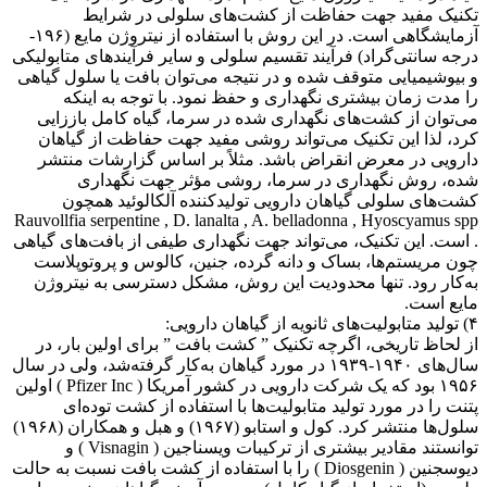
تکنیک مفید جهت حفاظت از کشت‌های سلولی در شرایط
آزمایشگاهی است. در این روش با استفاده از نیتروژن مایع (۱۹۶-
درجه سانتی‌گراد) فرآیند تقسیم سلولی و سایر فرآیندهای متابولیکی
و بیوشیمیایی متوقف شده و در نتیجه می‌توان بافت یا سلول گیاهی
را مدت زمان بیشتری نگهداری و حفظ نمود. با توجه به اینکه
می‌توان از کشت‌های نگهداری شده در سرما، گیاه کامل باززایی
کرد، لذا این تکنیک می‌تواند روشی مفید جهت حفاظت از گیاهان
دارویی در معرض انقراض باشد. مثلاً بر اساس گزارشات منتشر
شده، روش نگهداری در سرما، روشی مؤثر جهت نگهداری
کشت‌های سلولی گیاهان دارویی تولیدکننده آلکالوئید همچون
Rauvollfia serpentine , D. lanalta , A. belladonna , Hyoscyamus spp
. است. این تکنیک، می‌تواند جهت نگهداری طیفی از بافت‌های گیاهی
چون مریستم‌ها، بساک و دانه گرده، جنین، کالوس و پروتوپلاست
به‌کار رود. تنها محدودیت این روش، مشکل دسترسی به نیتروژن
مایع است.
۴) تولید متابولیت‌های ثانویه از گیاهان دارویی:
از لحاظ تاریخی، اگرچه تکنیک ” کشت بافت ” برای اولین بار، در
سال‌های ۱۹۴۰-۱۹۳۹ در مورد گیاهان به‌کار گرفته‌شد، ولی در سال
۱۹۵۶ بود که یک شرکت دارویی در کشور آمریکا ( Pfizer Inc ) اولین
پتنت را در مورد تولید متابولیت‌ها با استفاده از کشت توده‌ای
سلول‌ها منتشر کرد. کول و استابو (۱۹۶۷) و هبل و همکاران (۱۹۶۸)
توانستند مقادیر بیشتری از ترکیبات ویسناجین ( Visnagin ) و
دیوسجنین ( Diosgenin ) را با استفاده از کشت بافت نسبت به حالت