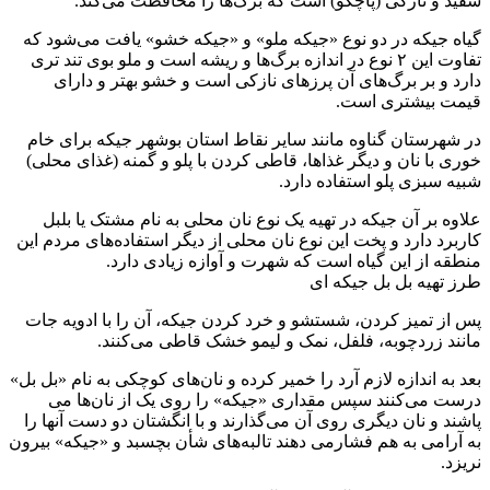
سفید و نازکی (پاچکو) است که برگ‌ها را محافظت می‌کند.
گیاه جیکه در دو نوع «جیکه ملو» و «جیکه خشو» یافت می‌شود که
تفاوت این ۲ نوع در اندازه برگ‌ها و ریشه است و ملو بوی تند تری
دارد و بر برگ‌های آن پرزهای نازکی است و خشو بهتر و دارای
قیمت بیشتری است.
در شهرستان گناوه مانند سایر نقاط استان بوشهر جیکه برای خام
خوری با نان و دیگر غذاها، قاطی کردن با پلو و گمنه (غذای محلی)
شبیه سبزی پلو استفاده دارد.
علاوه بر آن جیکه در تهیه یک نوع نان محلی به نام مشتک یا بلبل
کاربرد دارد و پخت این نوع نان محلی از دیگر استفاده‌های مردم این
منطقه از این گیاه است که شهرت و آوازه زیادی دارد.
طرز تهیه بل بل جیکه ای
پس از تمیز کردن، شستشو و خرد کردن جیکه، آن را با ادویه جات
مانند زردچوبه، فلفل، نمک و لیمو خشک قاطی می‌کنند.
بعد به اندازه لازم آرد را خمیر کرده و نان‌های کوچکی به نام «بل بل»
درست می‌کنند سپس مقداری «جیکه» را روی یک از نان‌ها می
پاشند و نان دیگری روی آن می‌گذارند و با انگشتان دو دست آنها را
به آرامی به هم فشارمی دهند تالبه‌های شأن بچسبد و «جیکه» بیرون
نریزد.