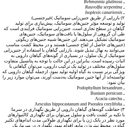
ـ Rehmannia glutinosa
ـ Rauvolfia serpentina
ـ Isoplexis canariensis
۲) باززایی از طریق جنین‌‌زایی سوماتیک )غیرجنسی):
تولید و توسعه مؤثر جنین‌های سوماتیک، پیش‌نیازی برای تولید
گیاهان در سطح تجاری است. جنین‌زایی سوماتیک فرآیندی است که
طی آن گروهی از سلول‌ها یا بافت‌های سوماتیک، جنین‌های
سوماتیک تشکیل می‌دهند. این جنین‌ها شبیه جنین‌های زیگوتی
(جنین‌های حاصل از لقاح جنسی) هستند و در محیط کشت مناسب
می‌توانند به نهال تبدیل شوند. باززایی گیاهان با استفاده از جنین‌زایی
سوماتیک از یک سلول، در بسیاری از گونه‌های گیاهان دارویی به
اثبات رسیده است. بنابراین در این حالت با توجه به پتانسیل متفاوت
سلول‌های مختلف در تولید یک ترکیب دارویی، می‌توان گیاهانی با
ویژگی برتر نسبت به گیاه اولیه تولید نمود. ازجمله گیاهان دارویی که
توانسته‌اند از آنها جنین سوماتیک به‌دست آورند، می‌توان موارد زیر را
بیان نمود:
ـ Podophyllum hexandrum
ـ Bunium persicum
ـ Acacia catechu
ـ Aesculus hippocastanum and Psoralea corylifolia
۳) حفاظت گونه‌های گیاهان دارویی از طریق نگهداری در سرما:
با تکیه بر کشت بافت و سلول می‌توان برای نگهداری کالتیوارهای
مورد نظر در بانک ژن یا برای نگهداری طولانی مدت اندام‌های تکثیر
گیاه در محیط نیتروژن مایع، اقدام نمود. نگهداری در سرما، یک