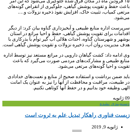
۱۵ فرودین ماه در مکان قرق شده جلوگیری می‌شود که این امر
باعث حفظ و تقویت پوشش گیاهی، جلوگیری از انقراض گونه‌های
مرتعی کمیاب، تثبیت خاک، افزایش نفوذ ذخیره نزولات و….
می‌شود.
سرپرست اداره منابع طبیعی و آبخیزداری گناوه بیان کرد: از دیگر
اقدامات برای تقویت پوشش گیاهی، حفظ و احیا مراتع در استان
بوشهر و شهرستان گناوه، احداث هلالی آب گیر توأم با بذرکاری با
هدف مدیریت روان آب، ذخیره نزولات و تقویت پوشش گیاهی است.
وی ادامه داد: کشت گیاهان دارویی در مراتع مستعد نیز توسط اداره
منابع طبیعی و مشارکت‌های مردمی صورت می‌گیرد که باعث
تقویت و احیا گونه‌های مرتعی می‌شود.
باید ضمن برداشت و استفاده صحیح از منابع و نعمت‌های خدادادی
در طبیعت، مراقبت و محافظت از آنها را نیز به عنوان یک امانت
الهی وظیفه خود بدانیم و در حفظ آنها کوتاهی نکنیم.
09
ژانویه
دسته‌بندی نشده
زیست فناوری راهکار تبدیل علم به ثروت است
ژانویه 9, 2019