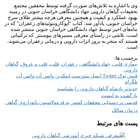
وی با اشاره به تلاش‌های صورت گرفته توسط محققین مجتمع
تحقیقات گیاهان دارویی جهاد دانشگاهی خراسان جنوبی در زمینه
بهبود عملکرد و کیفیت و همچنین معرفی هرچه بیشتر طلای سرخ
خراسان جنوبی، یادآور شد: کتاب “آپوکاروتنوئیدهای زعفران” که در
ماه‌های اخیر توسط جهاد دانشگاهی خراسان جنوبی منتشر شده
است، تلاشی در راستای معرفی مسیرهای بیوسنتز که ترکیباتی
هستند که منجر به بروز اثرات دارویی و درمانی زعفران می‌شوند،
است.
برچسب ها:
بیماری قلبی
,
جهاد دانشگاهی
,
زعفران
,
قلب
,
قلب و عروق
,
گیاهان
دارویی
فیس بوک
Twitter
ایمیل
پینترست
لینکدین
واتس آپ
واتس آپ
تلگرام
پادشاه گیاهان دارویی را بشناسید
جدیدتر
بازگشت به لیست
دستیابی محققان کشور به فرمولاسیون نانوداروی گیاهی
قدیمی تر
درمان سالک
پست های مرتبط