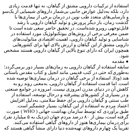
استفاده از ترکیبات دارویی مشتق از گیاهان، نه تنها قدمت زیادی
دارد، بلکه به‌دلیل عوارض جانبی بی‌شمار داروهای شیمیایی از یک‌سو
و نارسایی‌های متعدد طب نوین در درمان برخی از بیماری‌ها با
گذشت زمان، بار دیگر پرورش و تولید گیاهان دارویی با رشد
قابل‌توجهی روبرو شده‌است. در تحقیق حاضر سعی شده است تا
ضمن معرفی برخی از روش‌های بیوتکنولوژیک مورد استفاده در
شناسایی و تولید گیاهان دارویی، اهمیت اقتصادی متابولیت‌های
دارویی مشتق از این گیاهان و ارزش بالای آنها برای کشورهایی
همچون ایران که دارای تنوع بالایی از گیاهان دارویی هستند مشخص
شود.
● مقدمه
سابقه استفاده از گیاهان دارویی به زمان‌های بسیار دور برمی‌گردد؛
به‌طوری‌که حتی در کتب قدیمی مانند انجیل و کتاب مقدس باستانی
هند (ودا(. استفاده از برخی گیاهان در درمان بیماری‌ها توصیه شده
است. اما قدمت استفاده از گیاهان دارویی، به‌معنی روند رو به
کاهش آن در دنیای مدرن امروزی نیست. امروزه در جوامع صنعتی
و در بسیاری از کشورهای پیشرفته و درحال توسعه، استفاده از
طب سنتی و گیاهان دارویی برای حفظ سلامتی، به‌دلیل افزایش
اعتماد مردم به استفاده از این گیاهان، بسیار چشمگیر است.
طبق برآوردی که توسط سازمان بهداشت جهانی ( WHO ) صورت
گرفته است، بیش از ۸۰ درصد مردم جهان (نزدیک به ۵ میلیارد نفر)‌،
برای درمان بیماری‌ها هنوز از داروهای گیاهی استفاده می‌کنند.
تقریباً یک چهارم داروهای تهیه‌شده‌ دنیا دارای منشأ گیاهی هستند که