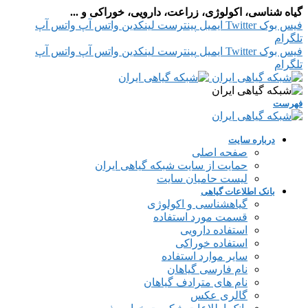
گیاه شناسی، اکولوژی، زراعت، دارویی، خوراکی و ...
فیس بوک
Twitter
ایمیل
پینترست
لینکدین
واتس آپ
واتس آپ
تلگرام
فیس بوک
Twitter
ایمیل
پینترست
لینکدین
واتس آپ
واتس آپ
تلگرام
فهرست
درباره سایت
صفحه اصلی
حمایت از سایت شبکه گیاهی ایران
لیست حامیان سایت
بانک اطلاعات گیاهی
گیاهشناسی و اکولوژی
قسمت مورد استفاده
استفاده دارویی
استفاده خوراکی
سایر موارد استفاده
نام فارسی گیاهان
نام های مترادف گیاهان
گالری عکس