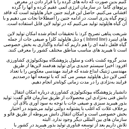
کنیم بدین صورت که دانه های گرده را با قرار دادن در معرض
پرتوهای گاما در سازمان انرژی اتمی عقیم کرده و آنها را گرده
افشانی می‌کنیم. حاصل این فرایند جنین خیار هاپلوئید است که فاقد
ژنوم گیاه پدری است. در ادامه جنین را اصطلاحا نجات می دهیم و با
آن گیاه هاپلوئید تولید می‌کنیم که در تولید لاین قابل استفاده است.
شریعت پناهی تصریح کرد: با تحقیقات انجام شده امکان تولید لاین
های اینبرد (Inbred line ) و دبل هاپلوئید کلزا و صیفی جات از جمله
گیاه فلفل دلمه ای را هم داریم که آماده واگذاری به بخش خصوصی
است تا هیبرید های مناسب مناطق مختلف کشور را معرفی کنند.
مدیر گروه کشت بافت و سلول پژوهشگاه بیوتکنولوژی کشاورزی
افزود: اخیرا سیستم جدیدی برای تولید هدفمند لاین‌ها از طریق
مهندسی ژنتیک ابداع شده که فرایند مهندسی معکوس را با تعداد
کمی لاین دبل هاپلوئید میسر می کند که با توسعه آنها درصددیم
فرایند به‌نژادی را در مدت زمانی کوتاه‌تر انجام دهیم.
دانشیار پژوهشگاه بیوتکنولوژی کشاورزی درباره امکان انتقال
دانش فنی به‌نژادی این محصولات از طریق سازمان فائو گفت: تولید
بذور هیبرید سبزی و صیفی جات با توجه به سود آوری بالای آن
برخلاف غلات که اغلب با پشتوانه دولتی تولید می‌شوند در اختیار
بخش خصوصی است و امکان انتقال دانش مربوطه از طریق فائو و
سازمان های بین المللی دیگر وجود ندارد. البته
تلاش داریم بعد از توسعه فناوری تولید بذور هیبرید در کشور با