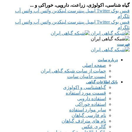
گیاه شناسی، اکولوژی، زراعت، دارویی، خوراکی و ...
فیس بوک
Twitter
ایمیل
پینترست
لینکدین
واتس آپ
واتس آپ
تلگرام
فیس بوک
Twitter
ایمیل
پینترست
لینکدین
واتس آپ
واتس آپ
تلگرام
فهرست
درباره سایت
صفحه اصلی
حمایت از سایت شبکه گیاهی ایران
لیست حامیان سایت
بانک اطلاعات گیاهی
گیاهشناسی و اکولوژی
قسمت مورد استفاده
استفاده دارویی
استفاده خوراکی
سایر موارد استفاده
نام فارسی گیاهان
نام های مترادف گیاهان
گالری عکس