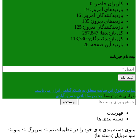
کاربران حاضر:
0
بازدیدهای امروز:
19
بازدیدکنندگان امروز:
16
بازدیدهای دیروز:
185
بازدیدکنندگان دیروز:
125
کل بازدیدها:
257,847
کل بازدیدکنند‌گان:
113,330
بازدید این صفحه:
26
ثبت نام خبرنامه
تمامی حقوق این سایت متعلق به شبکه گیاهی ایران می باشد.
طراحی شده توسط
محمدرضا لبافی حسین آبادی
جستجو
فهرست
دسته بندی ها
منوی دسته بندی های خود را در تنظیمات تم -> سربرگ -> منو ->
منو موبایل (دسته ها)