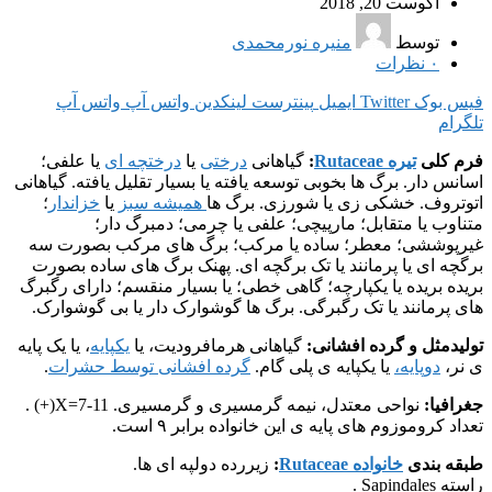
آگوست 20, 2018
توسط
منیره نورمحمدی
۰
نظرات
فیس بوک
Twitter
ایمیل
پینترست
لینکدین
واتس آپ
واتس آپ
تلگرام
فرم کلی
تیره Rutaceae
:
گیاهانی
درختی
یا
درختچه ای
یا علفی؛
اسانس دار. برگ ها بخوبی توسعه یافته یا بسیار تقلیل یافته. گیاهانی
اتوتروف. خشکی زی یا شورزی. برگ ها
همیشه سبز
یا
خزاندار
؛
متناوب یا متقابل؛ مارپیچی؛ علفی یا چرمی؛ دمبرگ دار؛
غیرپوششی؛ معطر؛ ساده یا مرکب؛ برگ های مرکب بصورت سه
برگچه ای یا پرمانند یا تک برگچه ای. پهنک برگ های ساده بصورت
بریده بریده یا یکپارچه؛ گاهی خطی؛ یا بسیار منقسم؛ دارای رگبرگ
های پرمانند یا تک رگبرگی. برگ ها گوشوارک دار یا بی گوشوارک.
تولیدمثل و گرده افشانی:
گیاهانی هرمافرودیت، یا
یکپایه
، یا یک پایه
ی نر،
دوپایه،
یا یکپایه ی پلی گام.
گرده افشانی توسط حشرات
.
جغرافیا:
نواحی معتدل، نیمه گرمسیری و گرمسیری. X=7-11(+) .
تعداد کروموزوم های پایه ی این خانواده برابر ۹ است.
طبقه بندی
خانواده Rutaceae
:
زیررده دولپه ای ها.
راسته Sapindales .