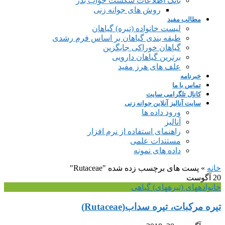
بانک اطلاعات شکست خواب بذر
روش های جوانه زنی
مطالب مفید
لیست خانواده (تیره) گیاهان
طبقه بندی گیاهان بر اساس فرم رشدی
گیاهان خوراکی جایگزین
برترین گیاهان دارویی
علف های هرز مفید
خبرنامه
تماس با ما
کانال تلگرامی سایت
سایت آنالیز آنلاین جوانه زنی
ورود داده ها
آنالیز
راهنمای استفاده از نرم افزار
مستندات علمی
داده های نمونه
خانه
»
پست های برچسب زده شده "Rutaceae"
20
آگوست
خانواده‎های (تیره‎های) گیاهی
تیره مرکبات، تیره سداب(Rutaceae)