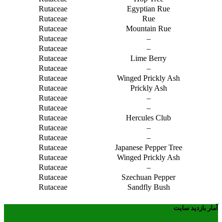
Rutaceae
Egyptian Rue
Rutaceae
Rue
Rutaceae
Mountain Rue
Rutaceae
–
Rutaceae
–
Rutaceae
Lime Berry
Rutaceae
–
Rutaceae
Winged Prickly Ash
Rutaceae
Prickly Ash
Rutaceae
–
Rutaceae
–
Rutaceae
Hercules Club
Rutaceae
–
Rutaceae
–
Rutaceae
Japanese Pepper Tree
Rutaceae
Winged Prickly Ash
Rutaceae
–
Rutaceae
Szechuan Pepper
Rutaceae
Sandfly Bush
آمار بازدید سایت