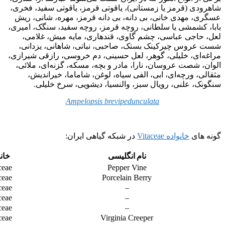
شاهرودی (قرمز یا زمستانی)، یاقوتی قرمز، یاقوتی سفید، فخری،
عسگری، مهدی خانی، بی دانه، بی دانه قرمز، مهره، شانی، ریش
بابا، کشمشی یا سلطانی، روچه قرمز، روچه سفید، سنگک، امیری،
لعل، حاجی عباسی، چشم گاوی، قندهاری، مایه میش، غلامی،
شست عروس چیرکینک بستک، صاحبی، نباتی، شاهانی، یزدانی،
مراغه‌ای، خلیلی، گوهر، لعل حسینی، دم خروسی، رازقی شیرازی،
الوان، شصت عروسان، نارا، مادر و بچه، مسکه، گزنه‌ای، ملائی،
مثقالی، ورچه‌ای، ابی، الفی سیاه، لوغن، شاماما، خیراندیش،
سنگونک، علنی، رویال سبز، والنسیا، دیشویی، سرخ خلیلی.
Ampelopsis brevipedunculata
گونه های
خانواده Vitaceae
در شبکه گیاهی ایران:
نام انگلیسی
خانو
ceae
Pepper Vine
ceae
Porcelain Berry
ceae
–
ceae
–
ceae
–
ceae
Virginia Creeper