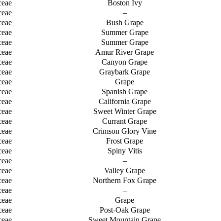
ceae
Boston Ivy
ceae
–
ceae
Bush Grape
ceae
Summer Grape
ceae
Summer Grape
ceae
Amur River Grape
ceae
Canyon Grape
ceae
Graybark Grape
ceae
Grape
ceae
Spanish Grape
ceae
California Grape
ceae
Sweet Winter Grape
ceae
Currant Grape
ceae
Crimson Glory Vine
ceae
Frost Grape
ceae
Spiny Vitis
ceae
–
ceae
Valley Grape
ceae
Northern Fox Grape
ceae
–
ceae
Grape
ceae
Post-Oak Grape
ceae
Sweet Mountain Grape