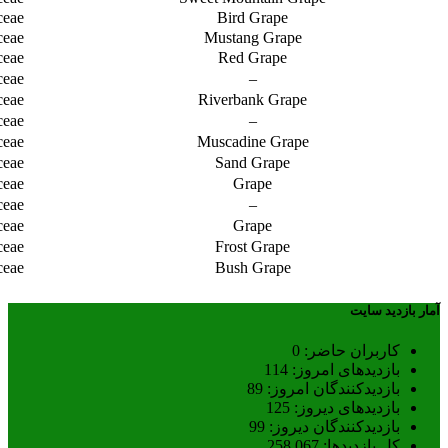
ceae
Bird Grape
ceae
Mustang Grape
ceae
Red Grape
ceae
–
ceae
Riverbank Grape
ceae
–
ceae
Muscadine Grape
ceae
Sand Grape
ceae
Grape
ceae
–
ceae
Grape
ceae
Frost Grape
ceae
Bush Grape
آمار بازدید سایت
کاربران حاضر:
0
بازدیدهای امروز:
114
بازدیدکنندگان امروز:
89
بازدیدهای دیروز:
125
بازدیدکنندگان دیروز:
99
کل بازدیدها:
258,067