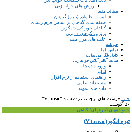
بانک اطلاعات شکست خواب بذر
روش های جوانه زنی
مطالب مفید
لیست خانواده (تیره) گیاهان
طبقه بندی گیاهان بر اساس فرم رشدی
گیاهان خوراکی جایگزین
برترین گیاهان دارویی
علف های هرز مفید
خبرنامه
تماس با ما
کانال تلگرامی سایت
سایت آنالیز آنلاین جوانه زنی
ورود داده ها
آنالیز
راهنمای استفاده از نرم افزار
مستندات علمی
داده های نمونه
خانه
»
پست های برچسب زده شده "Vitaceae"
27
آگوست
خانواده‎های (تیره‎های) گیاهی
تیره انگور(Vitaceae)