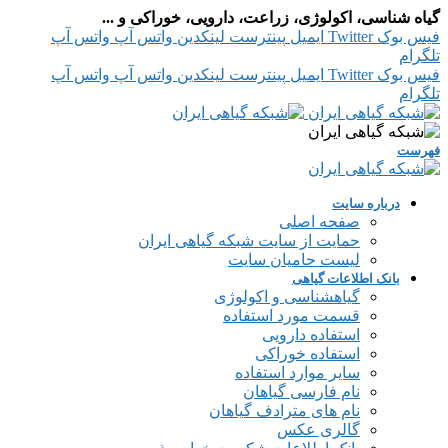
گیاه شناسی، اکولوژی، زراعت، دارویی، خوراکی و ...
فیس بوک
Twitter
ایمیل
پینترست
لینکدین
واتس آپ
واتس آپ
تلگرام
فیس بوک
Twitter
ایمیل
پینترست
لینکدین
واتس آپ
واتس آپ
تلگرام
فهرست
درباره سایت
صفحه اصلی
حمایت از سایت شبکه گیاهی ایران
لیست حامیان سایت
بانک اطلاعات گیاهی
گیاهشناسی و اکولوژی
قسمت مورد استفاده
استفاده دارویی
استفاده خوراکی
سایر موارد استفاده
نام فارسی گیاهان
نام های مترادف گیاهان
گالری عکس