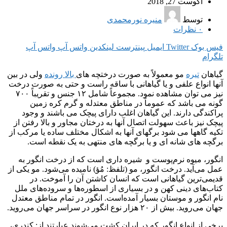
آگوست 27, 2018
توسط
منیره نورمحمدی
۰
نظرات
فیس بوک
Twitter
ایمیل
پینترست
لینکدین
واتس آپ
واتس آپ
تلگرام
گیاهان
تیره
مو معمولاً به صورت درختچه های
بالا رونده
ولی در بین
آنها انواع علفی و یا گیاهانی با ساقه راست و حتی به صورت درخت
نیز می توان مشاهده نمود. مجموعاً شامل ۱۲ جنس و تقریباً ۷۰۰
گونه می باشد که عموماً در مناطق معتدله و گرم کره زمین
پراکندگی دارند. این گیاهان اغلب دارای پیچک می باشند و وجود
پیچک نیز باعث سهولت اتصال آنها به درختان مجاور و بالا رفتن از
تکیه گاهها می شود برگهای آنها به اشکال مختلف ساده یا مرکب از
برگچه های شانه ای و یا برگچه های منتهی به یک نقطه است.
انگور، میوه نرم‌پوست و شیره داری است که از درخت انگور به
عمل می‌آید. درخت انگور، مو (تلفظ: مُؤ) نامیده می‌شود. مو یکی از
قدیمی‌ترین گیاهانی است که انسان کاشتن آن را آموخت. در
کتاب‌های دینی کهن و در بسیاری از اسطوره‌ها و سروده‌های ملل
نام انگور و موستان بسیار آمده‌است. انگور در تمام مناطق معتدل
جهان می‌روید. بیش از ۲۰ هزار نوع انگور در سراسر جهان می‌روید.
برخی از انواع انگور که در ایران کشت می‌شوند عبارتند از: کندری،