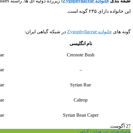
طبقه بندی
خانواده Zygophyllaceae
:
زیررده دولپه ای ها. راسته Zygophyllales .
این خانواده دارای ۲۳۵ گونه است.
گونه های
خانواده Zygophyllaceae
در شبکه گیاهی ایران:
نام انگلیسی
ae
Creosote Bush
ae
–
ae
Syrian Rue
ae
Caltrop
ae
Syrian Bean Caper
27
آگوست
خانواده‎های (تیره‎های) گیاهی