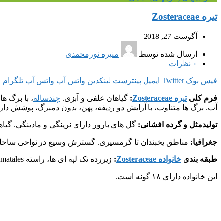
تیره Zosteraceae
آگوست 27, 2018
ارسال شده توسط
منیره نورمحمدی
۰
نظرات
فیس بوک
Twitter
ایمیل
پینترست
لینکدین
واتس آپ
واتس آپ
تلگرام
فرم کلی
تیره Zosteraceae
:
گیاهان علفی و آبزی.
چندساله
، با برگ ه
آب. برگ ها متناوب، با آرایش دو ردیفه، پهن، بدون دمبرگ، پوشش دار،
تولیدمثل و گرده افشانی:
گل های بارور دارای نرینگی و مادینگی. گیا
جغرافیا:
مناطق یخبندان تا گرمسیری. گسترش وسیع در نواحی ساحلی. =6, 10
طبقه بندی
خانواده Zosteraceae
:
زیررده تک لپه ای ها، راسته Alismatales .
این خانواده دارای ۱۸ گونه است.