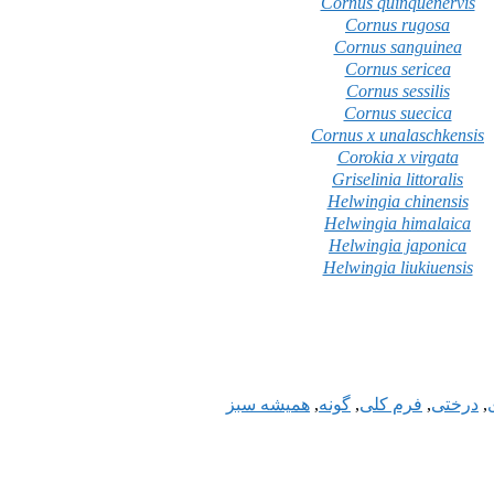
Cornus quinquenervis
Cornus rugosa
Cornus sanguinea
Cornus sericea
Cornus sessilis
Cornus suecica
Cornus x unalaschkensis
Corokia x virgata
Griselinia littoralis
Helwingia chinensis
Helwingia himalaica
Helwingia japonica
Helwingia liukiuensis
,
درختی
,
فرم کلی
,
گونه
,
همیشه سبز