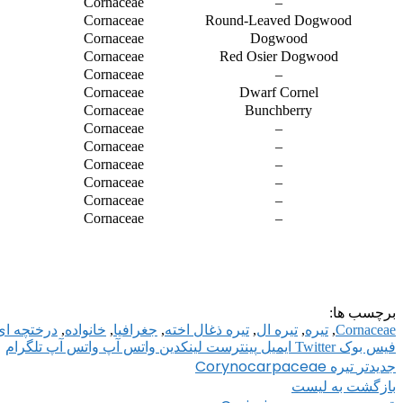
Cornaceae
–
Cornaceae
Round-Leaved Dogwood
Cornaceae
Dogwood
Cornaceae
Red Osier Dogwood
Cornaceae
–
Cornaceae
Dwarf Cornel
Cornaceae
Bunchberry
Cornaceae
–
Cornaceae
–
Cornaceae
–
Cornaceae
–
Cornaceae
–
Cornaceae
–
برچسب ها:
Cornaceae
,
تیره
,
تیره ال
,
تیره ذغال اخته
,
جغرافیا
,
خانواده
,
درختچه ای
فیس بوک
Twitter
ایمیل
پینترست
لینکدین
واتس آپ
واتس آپ
تلگرام
تیره Corynocarpaceae
جدیدتر
بازگشت به لیست