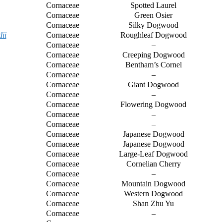
Cornaceae
Spotted Laurel
Cornaceae
Green Osier
Cornaceae
Silky Dogwood
ii
Cornaceae
Roughleaf Dogwood
Cornaceae
–
Cornaceae
Creeping Dogwood
Cornaceae
Bentham’s Cornel
Cornaceae
–
Cornaceae
Giant Dogwood
Cornaceae
–
Cornaceae
Flowering Dogwood
Cornaceae
–
Cornaceae
–
Cornaceae
Japanese Dogwood
Cornaceae
Japanese Dogwood
Cornaceae
Large-Leaf Dogwood
Cornaceae
Cornelian Cherry
Cornaceae
–
Cornaceae
Mountain Dogwood
Cornaceae
Western Dogwood
Cornaceae
Shan Zhu Yu
Cornaceae
–