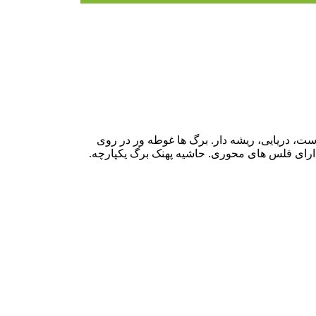
دوست، دریایی، ریشه دار. برگ ها غوطه ور در روی
. دارای فلس های محوری. حاشیه پهنک برگ یکپارچه.