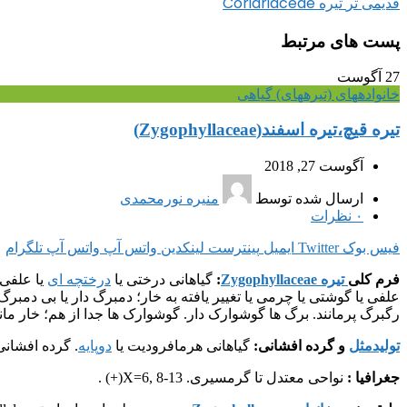
تیره Coriariaceae
قدیمی تر
پست های مرتبط
27
آگوست
خانواده‎های (تیره‎های) گیاهی
تیره قیچ،تیره اسفند(Zygophyllaceae)
آگوست 27, 2018
ارسال شده توسط
منیره نورمحمدی
۰
نظرات
فیس بوک
Twitter
ایمیل
پینترست
لینکدین
واتس آپ
واتس آپ
تلگرام
فرم کلی
تیره Zygophyllaceae
:
گیاهانی درختی یا
درختچه ای
یا علفی؛
علفی یا گوشتی یا چرمی یا تغییر یافته به خار؛ دمبرگ دار یا بی دمبر
رگبرگ پرمانند. برگ ها گوشوارک دار. گوشوارک ها جدا از هم؛ خار مانند ی
تولیدمثل
و گرده افشانی:
گیاهانی هرمافرودیت یا
دوپایه
. گرده افشا
جغرافیا :
نواحی معتدل تا گرمسیری. X=6, 8-13(+) .