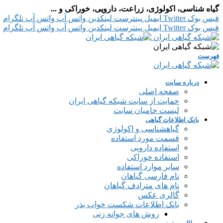
گیاه شناسی، اکولوژی، زراعت، دارویی، خوراکی و ...
فیس بوک
Twitter
ایمیل
پینترست
لینکدین
واتس آپ
واتس آپ
تلگرام
فیس بوک
Twitter
ایمیل
پینترست
لینکدین
واتس آپ
واتس آپ
تلگرام
فهرست
درباره سایت
صفحه اصلی
حمایت از سایت شبکه گیاهی ایران
لیست حامیان سایت
بانک اطلاعات گیاهی
گیاهشناسی و اکولوژی
قسمت مورد استفاده
استفاده دارویی
استفاده خوراکی
سایر موارد استفاده
نام فارسی گیاهان
نام های مترادف گیاهان
گالری عکس
بانک اطلاعات شکست خواب بذر
روش های جوانه زنی