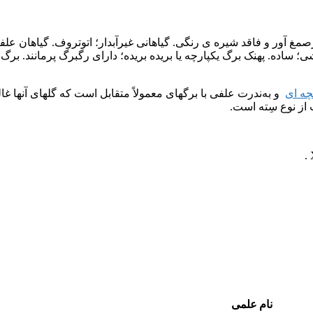
صمغ آور و فاقد شیره ی رنگی. گیاهانی غیرآبدار؛ اتوتروف. گیاهان علف
شی؛ ساده. پهنک برگ یکپارچه یا بریده بریده؛ دارای رگبرگ پرمانند. 
ه ای
و به‌ندرت علفی با برگهای معمولاً متقابل است که گلهای آنها غال
ت از نوع سِته است.
نام علمی