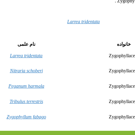
Larrea tridentata
خانواده
نام علمی
Larrea tridentata
Zygophyllace
Nitraria schoberi
Zygophyllace
Peganum harmala
Zygophyllace
Tribulus terrestris
Zygophyllace
Zygophyllum fabago
Zygophyllace