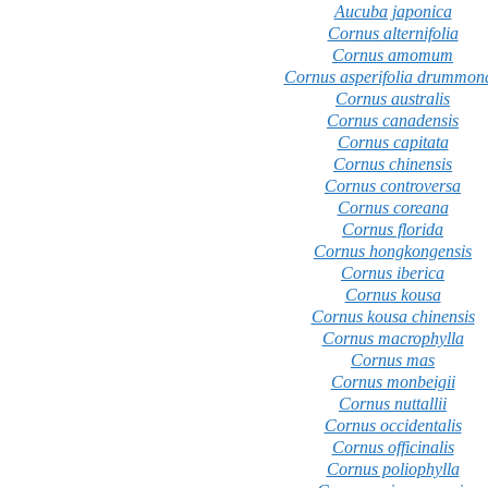
Aucuba japonica
Cornus alternifolia
Cornus amomum
Cornus asperifolia drummond
Cornus australis
Cornus canadensis
Cornus capitata
Cornus chinensis
Cornus controversa
Cornus coreana
Cornus florida
Cornus hongkongensis
Cornus iberica
Cornus kousa
Cornus kousa chinensis
Cornus macrophylla
Cornus mas
Cornus monbeigii
Cornus nuttallii
Cornus occidentalis
Cornus officinalis
Cornus poliophylla