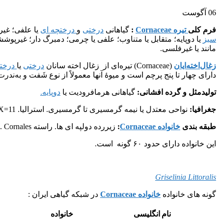
06
آگوست
فرم کلی
تیره Cornaceae
:
گیاهانی
درختی
و
درختچه ای
یا علفی؛ غیر
سبز
یا دوپایه؛ متقابل یا متناوب؛ علفی یا چرمی؛ دمبرگ دار؛ غیرپوش
مانند یا غیرفلسی.
زغال‌اخته‌ایان
(Cornaceae) تیره‌ای از زغال اخته سانان
درختی
یا
درختچ
دارای چهار تا پنج پرچم است و میوهٔ آنها معمولاً از نوع شَفت و به‌ندر
تولیدمثل و گرده افشانی:
گیاهانی هرمافرودیت یا
دوپایه.
جغرافیا:
نواحی معتدل یا نیمه گرمسیری تا گرمسیری. استرالیا. X=11 .
طبقه بندی
خانواده Cornaceae
:
زیررده دولپه ای ها. راسته Cornales .
این خانواده دارای حدود ۶۰ گونه است.
Griselinia Littoralis
گونه های خانواده
خانواده Cornaceae
در شبکه گیاهی ایران :
نام انگلیسی
خانواده