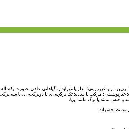
 رزین دار یا غیررزینی؛ آبدار یا غیرآبدار. گیاهانی علفی بصورت یکساله 
گ؛ غیرپوششی؛ مرکب یا ساده؛ تک برگچه ای یا دوبرگچه ای یا سه برگچه 
ا فلس مانند یا برگ مانند؛ پایا.
نی توسط حشرات.