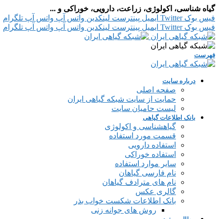
گیاه شناسی، اکولوژی، زراعت، دارویی، خوراکی و ...
فیس بوک
Twitter
ایمیل
پینترست
لینکدین
واتس آپ
واتس آپ
تلگرام
فیس بوک
Twitter
ایمیل
پینترست
لینکدین
واتس آپ
واتس آپ
تلگرام
فهرست
درباره سایت
صفحه اصلی
حمایت از سایت شبکه گیاهی ایران
لیست حامیان سایت
بانک اطلاعات گیاهی
گیاهشناسی و اکولوژی
قسمت مورد استفاده
استفاده دارویی
استفاده خوراکی
سایر موارد استفاده
نام فارسی گیاهان
نام های مترادف گیاهان
گالری عکس
بانک اطلاعات شکست خواب بذر
روش های جوانه زنی