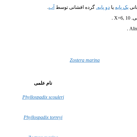
هانی
یک پایه
یا
دو پایه.
گرده افشانی توسط
آب
.
X .
Zostera marina
نام علمی
Phyllospadix scouleri
Phyllospadix torreyi