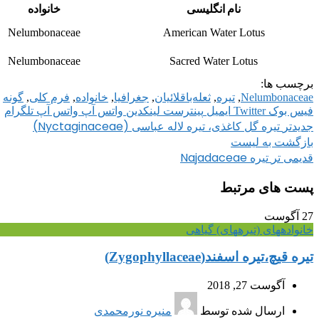
نام انگلیسی
خانواده
Nelumbonaceae
American Water Lotus
Nelumbonaceae
Sacred Water Lotus
برچسب ها:
Nelumbonaceae
,
تیره
,
ثعله‌باقلائیان
,
جغرافیا
,
خانواده
,
فرم کلی
,
گونه
فیس بوک
Twitter
ایمیل
پینترست
لینکدین
واتس آپ
واتس آپ
تلگرام
تیره گل کاغذی، تیره لاله عباسی (Nyctaginaceae)
جدیدتر
بازگشت به لیست
تیره Najadaceae
قدیمی تر
پست های مرتبط
27
آگوست
خانواده‎های (تیره‎های) گیاهی
تیره قیچ،تیره اسفند(Zygophyllaceae)
آگوست 27, 2018
ارسال شده توسط
منیره نورمحمدی