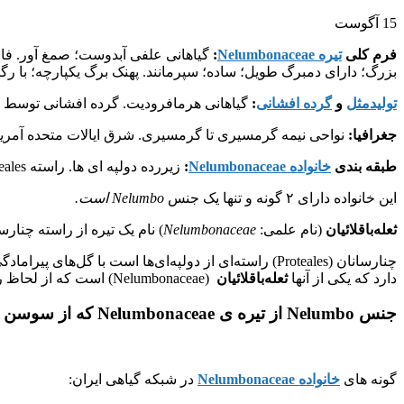
15
آگوست
فرم کلی
تیره Nelumbonaceae
:
گیاهانی علفی آبدوست؛ صمغ آور. فاق
بزرگ؛ دارای دمبرگ طویل؛ ساده؛ سپرمانند. پهنک برگ یکپارچه؛ با ر
تولیدمثل
و
گرده افشانی
:
گیاهانی هرمافرودیت. گرده افشانی توسط
جغرافیا:
نواحی نیمه گرمسیری تا گرمسیری. شرق ایالات متحده آمریکا تا ک
طبقه بندی
خانواده Nelumbonaceae
:
زیررده دولپه ای ها. راسته Proteales .
این خانواده دارای ۲ گونه و تنها یک جنس
Nelumbo است.
ثعله‌باقلائیان
(نام علمی:
Nelumbonaceae
) نام یک تیره از راسته چنار
چنارسانان (Proteales) راسته‌ای از دولپه‌ای‌ها است با
دارد که یکی از آنها
ثعله‌باقلائیان
(Nelumbonaceae) است که از لحاظ ریخت‌شناسی با بقیه فرق دارد.
جنس Nelumbo از تیره ی Nelumbonaceae که از سوسن های آبی بوده و برگ های بشقابی داردnelumbiumهم می گویند.
گونه های
خانواده Nelumbonaceae
در شبکه گیاهی ایران: