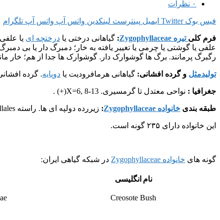
۰
نظرات
فیس بوک
Twitter
ایمیل
پینترست
لینکدین
واتس آپ
واتس آپ
تلگرام
فرم کلی
تیره Zygophyllaceae
:
گیاهانی درختی یا
درختچه ای
یا علفی؛
علفی یا گوشتی یا چرمی یا تغییر یافته به خار؛ دمبرگ دار یا بی دمبر
رگبرگ پرمانند. برگ ها گوشوارک دار. گوشوارک ها جدا از هم؛ خار مانند ی
تولیدمثل
و گرده افشانی:
گیاهانی هرمافرودیت یا
دوپایه
. گرده افشا
جغرافیا :
نواحی معتدل تا گرمسیری. X=6, 8-13(+) .
طبقه بندی
خانواده Zygophyllaceae
:
زیررده دولپه ای ها. راسته Zygophyllales .
این خانواده دارای ۲۳۵ گونه است.
گونه های
خانواده Zygophyllaceae
در شبکه گیاهی ایران:
نام انگلیسی
ae
Creosote Bush