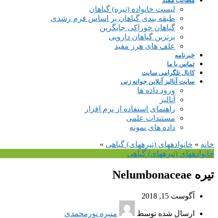
مطالب مفید
لیست خانواده (تیره) گیاهان
طبقه بندی گیاهان بر اساس فرم رشدی
گیاهان خوراکی جایگزین
برترین گیاهان دارویی
علف های هرز مفید
خبرنامه
تماس با ما
کانال تلگرامی سایت
سایت آنالیز آنلاین جوانه زنی
ورود داده ها
آنالیز
راهنمای استفاده از نرم افزار
مستندات علمی
داده های نمونه
خانه
»
خانواده‎های (تیره‎های) گیاهی
»
خانواده‎های (تیره‎های) گیاهی
تیره Nelumbonaceae
آگوست 15, 2018
ارسال شده توسط
منیره نورمحمدی