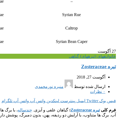
ae
–
ae
Syrian Rue
ae
Caltrop
ae
Syrian Bean Caper
27
آگوست
خانواده‎های (تیره‎های) گیاهی
تیره Zosteraceae
آگوست 27, 2018
ارسال شده توسط
منیره نورمحمدی
۰
نظرات
فیس بوک
Twitter
ایمیل
پینترست
لینکدین
واتس آپ
واتس آپ
تلگرام
فرم کلی
تیره Zosteraceae
:
گیاهان علفی و آبزی.
چندساله
، با برگ ه
آب. برگ ها متناوب، با آرایش دو ردیفه، پهن، بدون دمبرگ، پوشش دار،