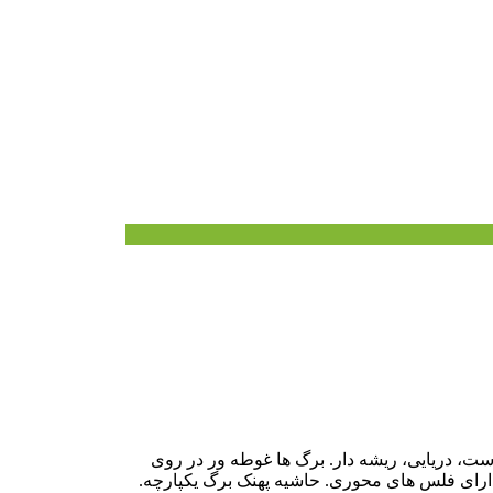
دوست، دریایی، ریشه دار. برگ ها غوطه ور در روی
. دارای فلس های محوری. حاشیه پهنک برگ یکپارچه.