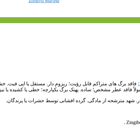
Zostera marina
؛
فاقد برگ های متراکم قابل رؤیت؛ ریزوم دار. مستقل یا اپی فیت. خش
ولاً فاقد عطر مشخص؛ ساده. پهنک برگ یکپارچه؛ خطی یا کشیده یا نیزه
ر. شهد مترشحه از مادگی. گرده افشانی توسط حشرات یا پرندگان.