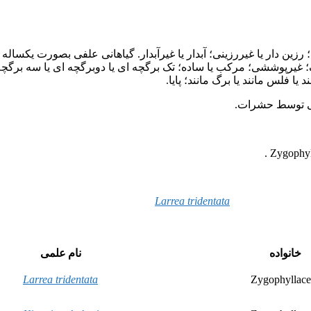
 رزین دار یا غیررزینی؛ آبدار یا غیرآبدار. گیاهانی علفی بصورت یکساله 
گ؛ غیرپوششی؛ مرکب یا ساده؛ تک برگچه ای یا دوبرگچه ای یا سه برگچه 
ا فلس مانند یا برگ مانند؛ پایا.
نی توسط حشرات.
Larrea tridentata
خانواده
نام علمی
Larrea tridentata
Zygophyllace