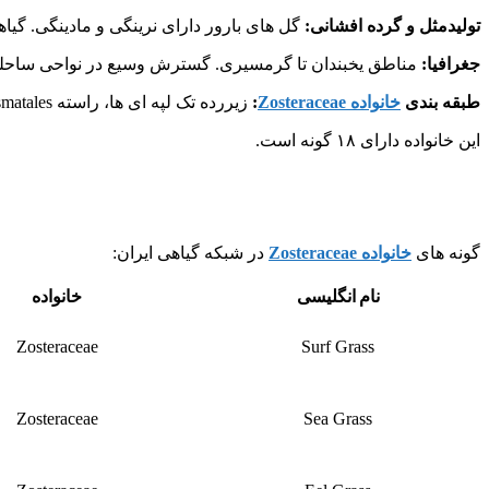
تولیدمثل و گرده افشانی:
گل های بارور دارای نرینگی و مادینگی. گیا
جغرافیا:
مناطق یخبندان تا گرمسیری. گسترش وسیع در نواحی ساحلی. =6, 10
طبقه بندی
خانواده Zosteraceae
:
زیررده تک لپه ای ها، راسته Alismatales .
این خانواده دارای ۱۸ گونه است.
گونه های
خانواده Zosteraceae
در شبکه گیاهی ایران:
نام انگلیسی
خانواده
Zosteraceae
Surf Grass
Zosteraceae
Sea Grass