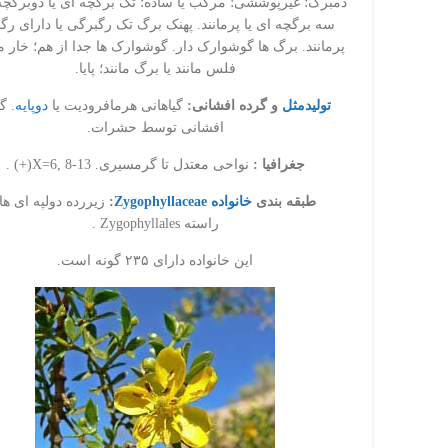
دمبرگ؛ غیرپوششی؛ مرکب یا ساده؛ تک برگچه ای یا دوبرگچه 
سه برگچه ای یا پرمانند. پهنک برگ تک رگبرگی یا دارای رگ
پرمانند. برگ ها گوشوارک دار. گوشوارک ها جدا از هم؛ خار مان
فلس مانند یا برگ مانند؛ پایا.
تولیدمثل
و گرده افشانی:
گیاهانی هرمافرودیت یا
دوپایه
. گ
افشانی توسط حشرات.
فیس بوک
جغرافیا :
نواحی معتدل تا گرمسیری. X=6, 8-13(+) .
Twitter
طبقه بندی
خانواده Zygophyllaceae
:
زیررده دولپه ای ها.
راسته Zygophyllales .
نمایش مشخصات عمومی
این خانواده دارای ۲۳۵ گونه است.
یوتیوب
پینترست