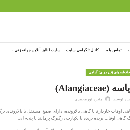
ه
تماس با ما
کانال تلگرامی سایت
سایت آنالیز آنلاین جوانه زنی
انواده‎های (تیره‎های) گیاهی
Alangiacea)
ده توسط
منیره نورمحمدی
هی اوقات خاردار)، یا گاهی بالارونده، دارای صمغ. مستقل یا بالارونده. برگ
هی اوقات بریده بریده یا یکپارچه، رگبرگ پرمانند یا پنجه ای.