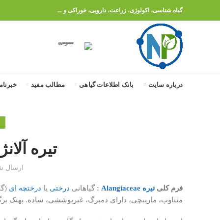
گیاه شناسی، اکولوژی، زراعت، دارویی، خوراکی و ...
درباره سایت
بانک اطلاعات گیاهی
مطالب مفید
خبرنام
خ
تیره آلانژیاسه (e
ارسال ش
فرم کلی
تیره Alangiaceae
:
گیاهانی
درختی
یا
درختچه ای
(گا
متناوب، مارپیچی، دارای دمبرگ، غیرپوششی، ساده. پهنک برگ گا