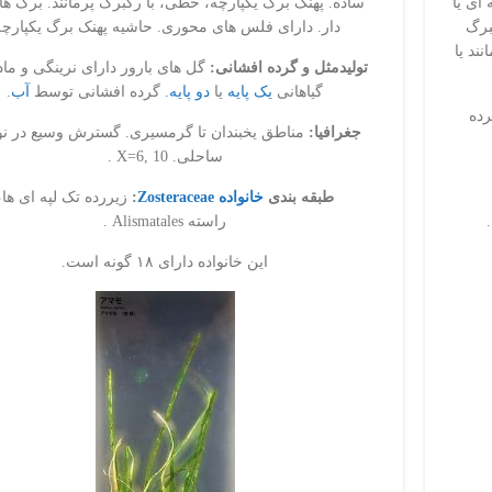
ای یا
ساده. پهنک برگ یکپارچه، خطی، با رگبرگ پرمانند. برگ ها 
برگ
دار. دارای فلس های محوری. حاشیه پهنک برگ یکپارچه
ند یا
تولیدمثل و گرده افشانی:
گل های بارور دارای نرینگی و ماد
گیاهانی
یک پایه
یا
دو پایه.
گرده افشانی توسط
آب
.
رده
جغرافیا:
مناطق یخبندان تا گرمسیری. گسترش وسیع در ن
ساحلی. X=6, 10 .
طبقه بندی
خانواده Zosteraceae
:
زیررده تک لپه ای ها،
راسته Alismatales .
این خانواده دارای ۱۸ گونه است.