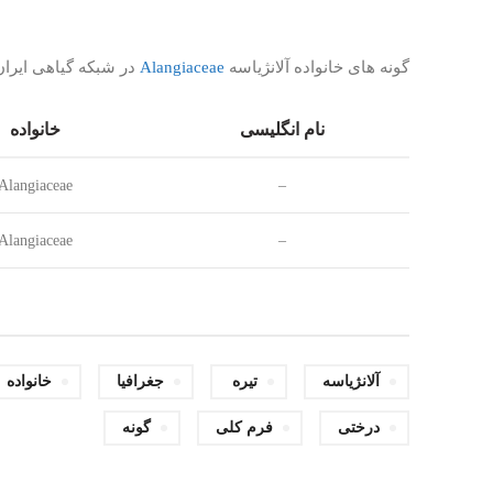
گونه های خانواده آلانژیاسه
Alangiaceae
در شبکه گیاهی ایران
نام انگلیسی
خانواده
Alangiaceae
–
Alangiaceae
–
آلانژیاسه
تیره
جغرافیا
خانواده
درختی
فرم کلی
گونه