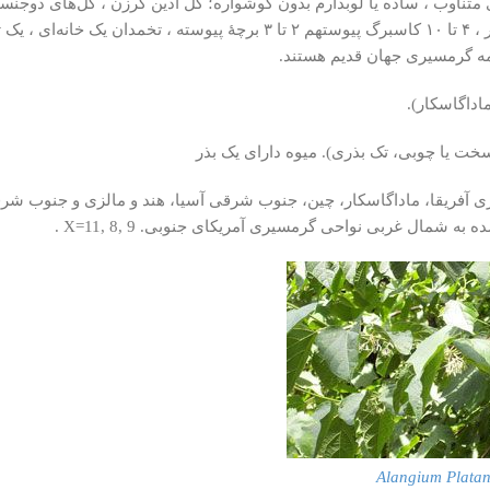
های متناوب ، ساده یا لوبدارم بدون گوشواره؛ گل آذین گرزن ، گل‌های دوجن
، گلپوش بالائی ، ۴ تا ۱۰ گلبرگ خمیده ، ۴ پرچم بالائی یا بیشتر ، ۴ تا ۱۰ کاسبرگ پیوستهم ۲ تا ۳ برچهٔ پیوسته ، تخمدان یک 
مه گرمسیری جهان قدیم هستند.
ماداگاسکار).
ت یا چوبی، تک بذری). میوه دارای یک بذر
ی آفریقا، ماداگاسکار، چین، جنوب شرقی آسیا، هند و مالزی و جنوب شر
ه به شمال غربی نواحی گرمسیری آمریکای جنوبی.
X=11, 8, 9
.
Alangium Platan