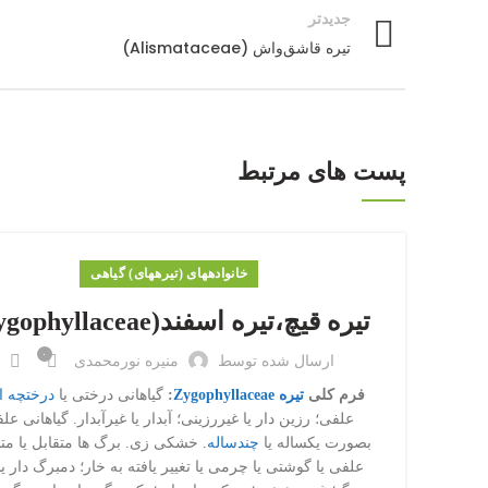
جدیدتر
تیره قاشق‌واش (Alismataceae)
پست های مرتبط
خانواده‎های (تیره‎های) گیاهی
تیره قیچ،تیره اسفند(Zygophyllaceae)
۰
ارسال شده توسط
منیره نورمحمدی
فرم کلی
تیره Zygophyllaceae
:
گیاهانی درختی یا
درختچه ا
علفی؛ رزین دار یا غیررزینی؛ آبدار یا غیرآبدار. گیاهانی عل
بصورت یکساله یا
چندساله.
خشکی زی. برگ ها متقابل یا متن
علفی یا گوشتی یا چرمی یا تغییر یافته به خار؛ دمبرگ دار یا