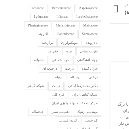
تر
Cornaceae
Berberidaceae
Asparagaceae
Lythraceae
Liliaceae
Lardizabalaceae
Plantaginaceae
Melanthiaceae
Malvaceae
Santalaceae
Sapindaceae
بالا رونده
بالارونده
بیوتکنولوژی
تراریخته
تقویت بینایی
تیره
جغرافیا
جهاددانشگاهی
جواد شقاقی
خانواده
خزان کننده
درخت
درختچه ای
درختی
دوساله
دوپایه
دکتر محمدرضا لبافی
دیابت
شبکه گیاهی
شبکه گیاهی ایران
فرم کلی
مرکز اطلاعات بیوتکنولوژی ایران
با برگ
رای
مهندسی ژنتیک
همیشه سبز
چندساله
ی آب.
کم خونی
گرده افشانی
ش دار،