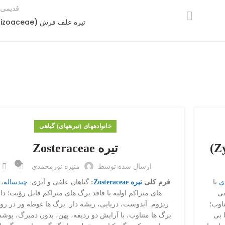
قدیمی 
تیره علف فرش (Aizoaceae)
خانواده‎های (تیره‎های) گیاهی
تیره Zosteraceae
۰
ارسال شده توسط
منیره نورمحمدی
ی
یا
فرم کلی
تیره Zosteraceae
:
گیاهان علفی و آبزی.
چندساله
، 
فی
های متراکم اولیه یا فاقد برگ های متراکم قابل رؤیت؛ دا
اوب؛
ریزوم. آبدوست، دریایی، ریشه دار. برگ ها غوطه ور در رو
 بی
برگ ها متناوب، با آرایش دو ردیفه، پهن، بدون دمبرگ، پوش