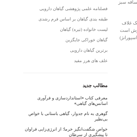
ساقه سبز
فصلنامه علمی پژوهشی گیاهان دارویی
طبقه بندی گیاهان بر اساس فرم رشدی
یک غلاف
لیست خانواده (تیره) گیاهان
‌گوش است
سپورانژ)
گیاهان خوراکی جایگزین
برترین گیاهان دارویی
علف های هرز مفید
مطالب جدید
معرفی کتاب «استانداردسازی و فرآوری
اسانس‌های گیاهی»
گوهری به نام جدوار، گیاهی باستانی با خواص
بی‌نظیر
خواص شگفت‌انگیز خرما؛ از انرژی‌زایی فراوان
تا پیشگیری از سرطان