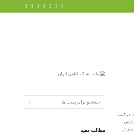
د. درکتب
یلیس
 و در
مطالب مفید