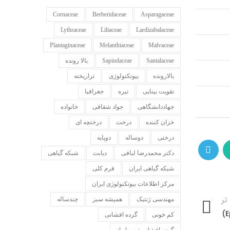
Cornaceae
Berberidaceae
Asparagaceae
Lythraceae
Liliaceae
Lardizabalaceae
Plantaginaceae
Melanthiaceae
Malvaceae
Santalaceae
Sapindaceae
بالا رونده
بالارونده
بیوتکنولوژی
تراریخته
تقویت بینایی
تیره
جغرافیا
جهاددانشگاهی
جواد شقاقی
خانواده
خزان کننده
درخت
درختچه ای
درختی
دوساله
دوپایه
دکتر محمدرضا لبافی
دیابت
شبکه گیاهی
شبکه گیاهی ایران
فرم کلی
مرکز اطلاعات بیوتکنولوژی ایران
تر
مهندسی ژنتیک
همیشه سبز
چندساله
کم خونی
گرده افشانی