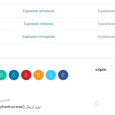
Equisetum sylvaticum
Equisetacea
Equisetum telmateia
Equisetacea
Equisetum variegatum
Equisetacea
خانواده
قدیمی 
تیره ارمک (Ephedraceae)