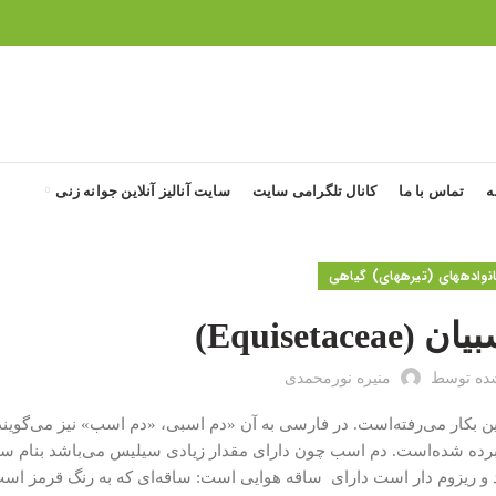
ه
تماس با ما
کانال تلگرامی سایت
سایت آنالیز آنلاین جوانه زنی
ه‎های (تیره‎های) گیاهی
Equisetace)
ده توسط
منیره نورمحمدی
ین بکار می‌رفته‌است. در فارسی به آن «دم اسبی، «دم اسب» نیز می‌گوین
برده شده‌است. دم اسب چون دارای مقدار زیادی سیلیس می‌باشد بنام س
بند و ریزوم دار است دارای ساقه هوایی است: ساقه‌ای که به رنگ قرمز است