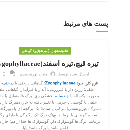
پست های مرتبط
خانواده‎های (تیره‎های) گیاهی
تیره قیچ،تیره اسفند(Zygophyllaceae)
۰
ارسال شده توسط
منیره نورمحمدی
فرم کلی
تیره Zygophyllaceae
:
گیاهانی درختی یا
درختچه 
علفی؛ رزین دار یا غیررزینی؛ آبدار یا غیرآبدار. گیاهانی عل
بصورت یکساله یا
چندساله.
خشکی زی. برگ ها متقابل یا متن
فیس بوک
علفی یا گوشتی یا چرمی یا تغییر یافته به خار؛ دمبرگ دار یا
Twitter
دمبرگ؛ غیرپوششی؛ مرکب یا ساده؛ تک برگچه ای یا دوبرگچه 
سه برگچه ای یا پرمانند. پهنک برگ تک رگبرگی یا دارای رگ
نمایش مشخصات عمومی
پرمانند. برگ ها گوشوارک دار. گوشوارک ها جدا از هم؛ خار مان
فلس مانند یا برگ مانند؛ پایا.