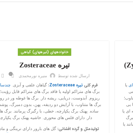
خانواده‎های (تیره‎های) گیاهی
تیره Zosteraceae
۰
ارسال شده توسط
منیره نورمحمدی
فرم کلی
تیره Zosteraceae
:
ای
یا
گیاهان علفی و آبزی.
چندسال
فی
برگ های متراکم اولیه یا فاقد برگ های متراکم قابل رؤیت؛ 
اوب؛
ریزوم. آبدوست، دریایی، ریشه دار. برگ ها غوطه ور در رو
 بی
برگ ها متناوب، با آرایش دو ردیفه، پهن، بدون دمبرگ، پوش
ای یا
ساده. پهنک برگ یکپارچه، خطی، با رگبرگ پرمانند. برگ ها 
برگ
دار. دارای فلس های محوری. حاشیه پهنک برگ یکپارچه
ند یا
تولیدمثل و گرده افشانی:
گل های بارور دارای نرینگی و ماد