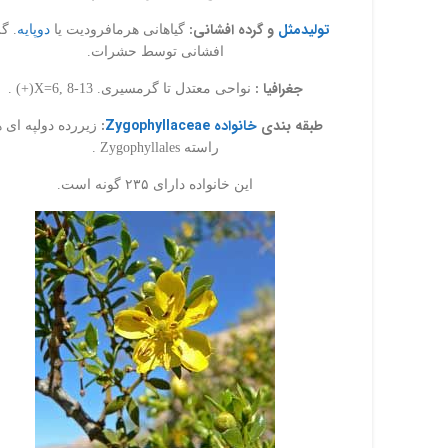
یوتیوب
تولیدمثل
و گرده افشانی:
گیاهانی هرمافرودیت یا
دوپایه
. گ
پینترست
افشانی توسط حشرات.
جغرافیا :
نواحی معتدل تا گرمسیری. X=6, 8-13(+) .
طبقه بندی
خانواده Zygophyllaceae
:
زیررده دولپه ای ه
راسته Zygophyllales .
این خانواده دارای ۲۳۵ گونه است.