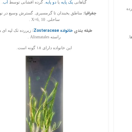
گیاهانی
یک پایه
یا
دو پایه.
گرده افشانی توسط
آب
.
رده
جغرافیا:
مناطق یخبندان تا گرمسیری. گسترش وسیع در نو
ساحلی. X=6, 10 .
طبقه بندی
خانواده Zosteraceae
:
زیررده تک لپه ای ه
ا.
راسته Alismatales .
این خانواده دارای ۱۸ گونه است.