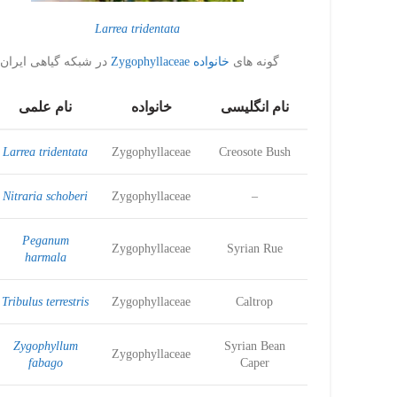
Larrea tridentata
گونه های
خانواده Zygophyllaceae
در شبکه گیاهی ایران:
نام انگلیسی
خانواده
نام علمی
Larrea tridentata
Zygophyllaceae
Creosote Bush
Nitraria schoberi
Zygophyllaceae
–
Peganum
Zygophyllaceae
Syrian Rue
harmala
Tribulus terrestris
Zygophyllaceae
Caltrop
Zygophyllum
Syrian Bean
Zygophyllaceae
fabago
Caper