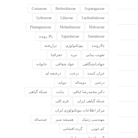
Cornaceae
Berberidaceae
Asparagaceae
Lythraceae
Liliaceae
Lardizabalaceae
Plantaginaceae
Melanthiaceae
Malvaceae
Santalaceae
Sapindaceae
بالا رونده
بالارونده
بیوتکنولوژی
تراریخته
تقویت بینایی
تیره
جغرافیا
جهاددانشگاهی
جواد شقاقی
خانواده
خزان کننده
درخت
درختچه ای
درختی
دوساله
دوپایه
دکتر محمدرضا لبافی
دیابت
شبکه گیاهی
شبکه گیاهی ایران
فرم کلی
مرکز اطلاعات بیوتکنولوژی ایران
مهندسی ژنتیک
همیشه سبز
چندساله
کم خونی
گرده افشانی