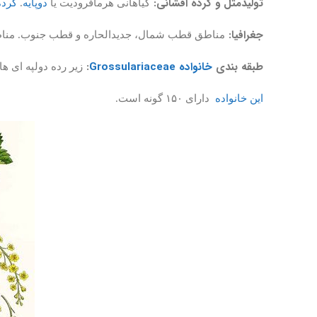
تولیدمثل و گرده افشانی:
گیاهانی هرمافرودیت یا
دوپایه
.
گرده
جغرافیا:
مناطق قطب شمال، جدیدالحاره و قطب جنوب. مناطق
طبقه بندی
خانواده Grossulariaceae
:
زیر رده دولپه ای ها، راسته es
این خانواده
دارای ۱۵۰ گونه است.