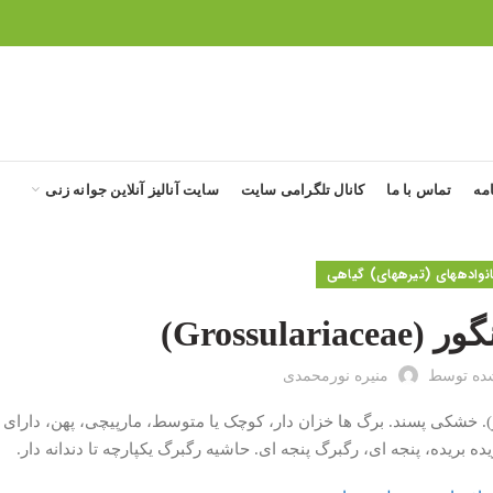
مه
تماس با ما
کانال تلگرامی سایت
سایت آنالیز آنلاین جوانه زنی
ه‎های (تیره‎های) گیاهی
Grossular)
ده توسط
منیره نورمحمدی
. خشکی پسند. برگ ها خزان دار، کوچک یا متوسط، مارپیچی، پهن، دارای 
ریده، پنجه ای، رگبرگ پنجه ای. حاشیه رگبرگ یکپارچه تا دندانه دار.