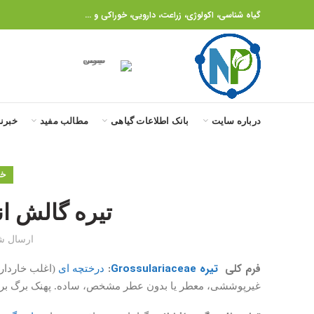
گیاه شناسی، اکولوژی، زراعت، دارویی، خوراکی و ...
درباره سایت
بانک اطلاعات گیاهی
مطالب مفید
خبرنا
خانواد
تیره گالش انگور (iaceae
ارسال ش
فرم کلی
تیره Grossulariaceae
:
درختچه ای
(اغلب خاردار)
غیرپوششی، معطر یا بدون عطر مشخص، ساده. پهنک برگ بریده ب