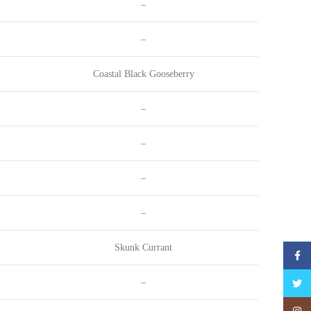
–
–
Coastal Black Gooseberry
–
–
–
–
Skunk Currant
فیس بوک
Twitter
–