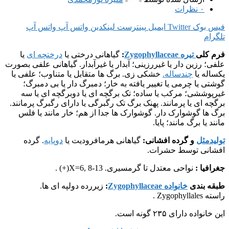
۰
نظرات
فیس بوک
Twitter
ایمیل
پینترست
لینکدین
واتس آپ
واتس آپ
تلگرام
فرم کلی
تیره Zygophyllaceae
:
گیاهانی درختی یا
درختچه ای
یا
علفی؛ رزین دار یا غیررزینی؛ آبدار یا غیرآبدار. گیاهانی علفی بصورت
یکساله یا
چندساله.
خشکی زی. برگ ها متقابل یا متناوب؛ علفی یا
گوشتی یا چرمی یا تغییر یافته به خار؛ دمبرگ دار یا بی دمبرگ؛
غیرپوششی؛ مرکب یا ساده؛ تک برگچه ای یا دوبرگچه ای یا سه
برگچه ای یا پرمانند. پهنک برگ تک رگبرگی یا دارای رگبرگ پرمانند.
برگ ها گوشوارک دار. گوشوارک ها جدا از هم؛ خار مانند یا فلس
مانند یا برگ مانند؛ پایا.
تولیدمثل
و گرده افشانی:
گیاهانی هرمافرودیت یا
دوپایه
. گرده
افشانی توسط حشرات.
جغرافیا :
نواحی معتدل تا گرمسیری. X=6, 8-13(+) .
طبقه بندی
خانواده Zygophyllaceae
:
زیررده دولپه ای ها.
راسته Zygophyllales .
این خانواده دارای ۲۳۵ گونه است.