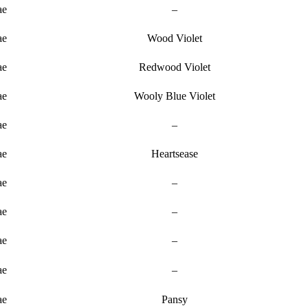
ae
–
ae
Wood Violet
ae
Redwood Violet
ae
Wooly Blue Violet
ae
–
ae
Heartsease
ae
–
ae
–
ae
–
ae
–
ae
Pansy