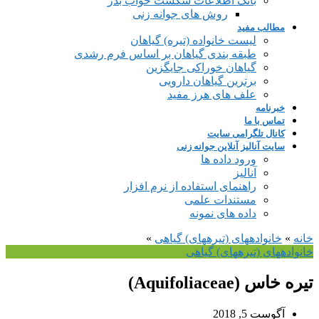
بانک اطلاعات شکست خواب بذر
روش های جوانه زنی
مطالب مفید
لیست خانواده (تیره) گیاهان
طبقه بندی گیاهان بر اساس فرم رشدی
گیاهان خوراکی جایگزین
برترین گیاهان دارویی
علف های هرز مفید
خبرنامه
تماس با ما
کانال تلگرامی سایت
سایت آنالیز آنلاین جوانه زنی
ورود داده ها
آنالیز
راهنمای استفاده از نرم افزار
مستندات علمی
داده های نمونه
خانه
»
خانواده‎های (تیره‎های) گیاهی
»
خانواده‎های (تیره‎های) گیاهی
تیره خاس (Aquifoliaceae)
آگوست 5, 2018