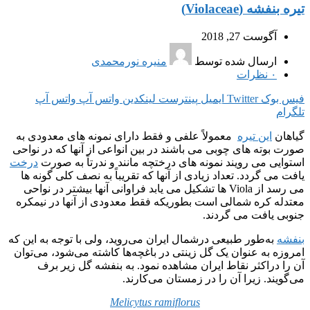
تیره بنفشه (Violaceae)
آگوست 27, 2018
ارسال شده توسط
منیره نورمحمدی
۰
نظرات
فیس بوک
Twitter
ایمیل
پینترست
لینکدین
واتس آپ
واتس آپ
تلگرام
گیاهان
این تیره
معمولاً علفی و فقط دارای نمونه های معدودی به
صورت بوته های چوبی می باشند در بین انواعی از آنها که در نواحی
استوایی می رویند نمونه های درختچه مانند و ندرتاً به صورت
درخت
یافت می گردد. تعداد زیادی از آنها که تقریباً به نصف کلی گونه ها
می رسد از Viola ها تشکیل می یابد فراوانی آنها بیشتر در نواحی
معتدله کره شمالی است بطوریکه فقط معدودی از آنها در نیمکره
جنوبی یافت می گردند.
بنفشه
به‌طور طبیعی درشمال ایران می‌روید، ولی با توجه به این که
امروزه به عنوان یک گل زینتی در باغچه‌ها کاشته می‌شود، می‌توان
آن را دراکثر نقاط ایران مشاهده نمود. به بنفشه گل زیر برف
می‌گویند. زیرا آن را در زمستان می‌کارند.
Melicytus ramiflorus