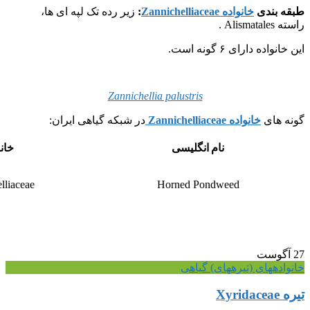
طبقه بندی
خانواده Zannichelliaceae
:
زیر رده تک لپه ای ها،
راسته Alismatales .
این خانواده دارای ۶ گونه است.
Zannichellia palustris
گونه های
خانواده Zannichelliaceae
در شبکه گیاهی ایران:
نام انگلیسی
خان
lliaceae
Horned Pondweed
27
آگوست
خانواده‎های (تیره‎های) گیاهی
تیره Xyridaceae