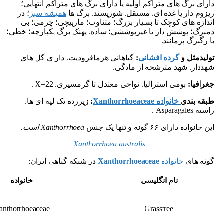
دارای برگ های متراکم اولیه یا دارای برگ های متراکم انتهایی؛
ریزوم دار یا غده ای. مستقل. شورپسند. برگ ها
همیشه سبز
؛ در
اندازه های کوچک تا بسیار بزرگ؛ متناوب؛ مارپیچی؛ چرمی؛ بی
دمبرگ؛ پوشش دار یا غیرپوششی؛ ساده. پهنک برگ یکپارچه؛ خطی؛
با رگبرگ پرمانند.
تولیدمثل و
گرده افشانی
:
گیاهانی هرمافرودیت. دارای گل های
شهددار. شهد مترشحه از مادگی.
جغرافیا:
بومی استرالیا. نواحی معتدل تا گرمسیری. X=22 .
طبقه بندی
خانواده Xanthorrhoeaceae
:
زیررده تک لپه ای ها.
راسته Asparagales .
این خانواده دارای ۶۶ گونه و تنها یک جنس
Xanthorrhoea است.
Xanthorrhoea australis
گونه های
خانواده
Xanthorrhoeaceae
در شبکه گیاهی ایران:
نام انگلیسی
خانواده
anthorrhoeaceae
Grasstree