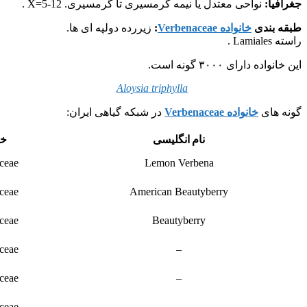
جغرافیا:
نواحی معتدل یا نیمه گرمسیری تا گرمسیری. X=5-12 .
طبقه بندی
خانواده Verbenaceae
:
زیررده دولپه ای ها.
راسته Lamiales .
این خانواده دارای ۳۰۰۰ گونه است.
Aloysia triphylla
گونه های
خانواده Verbenaceae
در شبکه گیاهی ایران:
نام انگلیسی
خا
ceae
Lemon Verbena
ceae
American Beautyberry
ceae
Beautyberry
ceae
–
ceae
–
ceae
–