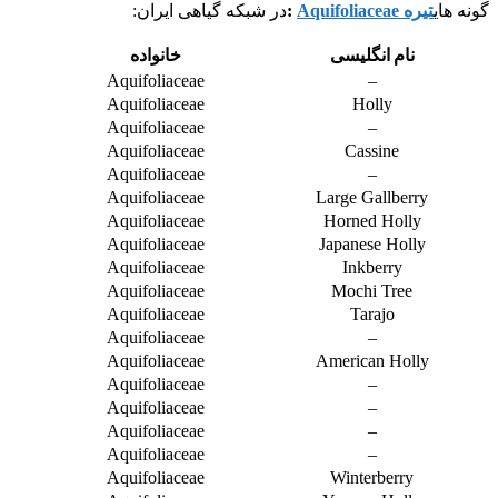
گونه های
تیره Aquifoliaceae
:
در شبکه گیاهی ایران:
نام انگلیسی
خانواده
Aquifoliaceae
–
Aquifoliaceae
Holly
Aquifoliaceae
–
Aquifoliaceae
Cassine
Aquifoliaceae
–
Aquifoliaceae
Large Gallberry
Aquifoliaceae
Horned Holly
Aquifoliaceae
Japanese Holly
Aquifoliaceae
Inkberry
Aquifoliaceae
Mochi Tree
Aquifoliaceae
Tarajo
Aquifoliaceae
–
Aquifoliaceae
American Holly
Aquifoliaceae
–
Aquifoliaceae
–
Aquifoliaceae
–
Aquifoliaceae
–
Aquifoliaceae
Winterberry