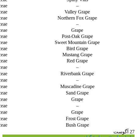
ceae
–
ceae
Valley Grape
ceae
Northern Fox Grape
ceae
–
ceae
Grape
ceae
Post-Oak Grape
ceae
Sweet Mountain Grape
ceae
Bird Grape
ceae
Mustang Grape
ceae
Red Grape
ceae
–
ceae
Riverbank Grape
ceae
–
ceae
Muscadine Grape
ceae
Sand Grape
ceae
Grape
ceae
–
ceae
Grape
ceae
Frost Grape
ceae
Bush Grape
27
آگوست