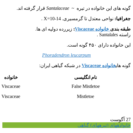
گونه های این خانواده در تیره ~
Santalaceae
قرار گرفته اند.
جغرافیا:
نواحی معتدل تا گرمسیری. X=10-14 .
طبقه بندی
خانواده Viscaceae
:
زیررده دولپه ای ها.
راسته Santalales .
این خانواده دارای ۴۵۰ گونه است.
Phoradendron leucarpum
گونه های
خانواده Viscaceae
در شبکه گیاهی ایران:
نام انگلیسی
خانواده
Viscaceae
False Mistletoe
Viscaceae
Mistletoe
27
آگوست
خانواده‎های (تیره‎های) گیاهی