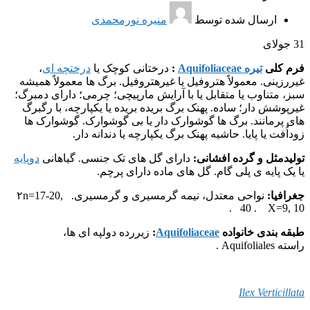
ارسال شده توسط
منیره نورمحمدی
31
جولای
فرم کلی
تیره Aquifoliaceae
:
درختانی کوچک یا
درختچه ای
،
غیررزینی. معمولاً هتروفیل یا غیرهتروفیل. برگ ها معمولاً همیشه
سبز، متناوب یا متقابل یا با آرایش مارپیچی؛ چرمی؛ دارای دمبرگ؛
غیرپوشش دار؛ ساده. پهنک برگ بریده بریده یا یکپارچه، با رگبرگ
های پرمانند. برگ ها گوشوارک دار یا بی گوشوارک. گوشوارک ها
زوداُفت یا پایا. حاشیه پهنک برگ یکپارچه یا دندانه دار.
تولیدمثل و گرده افشانی:
دارای گل های تک جنسی. گیاهانی
دوپایه
یا یک پایه ی پلی گام. گل های ماده دارای پرچم.
جغرافیا:
نواحی معتدل، نیمه گرمسیری و گرمسیری. ۲n=17-20,
40 . X=9, 10 .
طبقه بندی خانواده
Aquifoliaceae
:
زیررده دولپه ای ها،
راسته Aquifoliales .
Ilex Verticillata