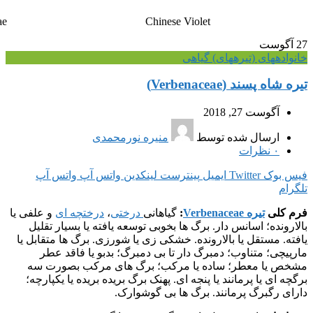
ae
Chinese Violet
27
آگوست
خانواده‎های (تیره‎های) گیاهی
تیره شاه پسند (Verbenaceae)
آگوست 27, 2018
ارسال شده توسط
منیره نورمحمدی
۰
نظرات
فیس بوک
Twitter
ایمیل
پینترست
لینکدین
واتس آپ
واتس آپ
تلگرام
فرم کلی
تیره Verbenaceae
:
گیاهانی
درختی
،
درختچه ای
و علفی یا
بالارونده؛ اسانس دار. برگ ها بخوبی توسعه یافته یا بسیار تقلیل
یافته. مستقل یا بالارونده. خشکی زی یا شورزی. برگ ها متقابل یا
مارپیچی؛ متناوب؛ دمبرگ دار تا بی دمبرگ؛ بدبو یا فاقد عطر
مشخص یا معطر؛ ساده یا مرکب؛ برگ های مرکب بصورت سه
برگچه ای یا پرمانند یا پنجه ای. پهنک برگ بریده بریده یا یکپارچه؛
دارای رگبرگ پرمانند. برگ ها بی گوشوارک.