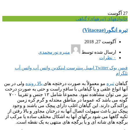
27
آگوست
خانواده‎های (تیره‎های) گیاهی
تیره انگور(Vitaceae)
آگوست 27, 2018
ارسال شده توسط
منیره نورمحمدی
۰
نظرات
فیس بوک
Twitter
ایمیل
پینترست
لینکدین
واتس آپ
واتس آپ
تلگرام
گیاهان
تیره
مو معمولاً به صورت درختچه های
بالا رونده
ولی در بین
آنها انواع علفی و یا گیاهانی با ساقه راست و حتی به صورت درخت
نیز می توان مشاهده نمود. مجموعاً شامل ۱۲ جنس و تقریباً ۷۰۰
گونه می باشد که عموماً در مناطق معتدله و گرم کره زمین
پراکندگی دارند. این گیاهان اغلب دارای پیچک می باشند و وجود
پیچک نیز باعث سهولت اتصال آنها به درختان مجاور و بالا رفتن از
تکیه گاهها می شود برگهای آنها به اشکال مختلف ساده یا مرکب از
برگچه های شانه ای و یا برگچه های منتهی به یک نقطه است.