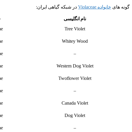
گونه های
خانواده Violaceae
در شبکه گیاهی ایران:
نام انگلیسی
خ
ae
Tree Violet
ae
Whitey Wood
ae
–
ae
Western Dog Violet
ae
Twoflower Violet
ae
–
ae
Canada Violet
ae
Dog Violet
ae
–