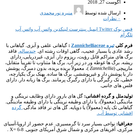
آگوست 27, 2018
ارسال شده توسط
منیره نورمحمدی
۰
نظرات
فیس بوک
Twitter
ایمیل
پینترست
لینکدین
واتس آپ
واتس آپ
تلگرام
فرم کلی
تیره Zannichelliaceae
:
گیاهانی علفی و آبزی. گیاهانی با
رشد عادی یا بسیار عجیب، گاهی اوقات رشته ای.
چندساله.
فاقد
برگ های متراکم قابل رؤیت، ریزوم دار. آبزی، غیردریایی، دارای
ریشه. برگ ها غوطه ور در زیر آب. برگ ها متناوب تا تقریباً متقابل،
مارپیچی (
Zannichellia
)، معمولاً بریده بریده، بدون دمبرگ، پوشش
دار یا پوشش دار و غیرپوششی. برگ ها ساده. پهنک برگ یکپارچه،
خطی، تک رگبرگی یا دارای رگبرگ پرمانند. برگ ها زبانه دار. دارای
فلس های جانبی.
تولیدمثل و گرده افشانی:
گل های بارور دارای وظایف نرینگی و
مادینگی (معمولاً)، یا دارای وظیفه نرینگی یا دارای وظیفه مادینگی.
گیاهانی تک پایه (معمولاً) یا دوپایه. گل های نر فاقد مادگی.
گرده
افشانی توسط آب.
جغرافیا:
نواحی بسیار سرد تا گرمسیری. عدم حضور از اروپا-آسیای
مرکزی، آفریقای مرکزی و شمال شرق آمریکای جنوبی. X= 6-8 .