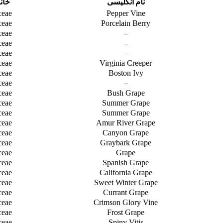
نام انگلیسی
خانو
ceae
Pepper Vine
ceae
Porcelain Berry
ceae
–
ceae
–
ceae
–
ceae
Virginia Creeper
ceae
Boston Ivy
ceae
–
ceae
Bush Grape
ceae
Summer Grape
ceae
Summer Grape
ceae
Amur River Grape
ceae
Canyon Grape
ceae
Graybark Grape
ceae
Grape
ceae
Spanish Grape
ceae
California Grape
ceae
Sweet Winter Grape
ceae
Currant Grape
ceae
Crimson Glory Vine
ceae
Frost Grape
ceae
Spiny Vitis