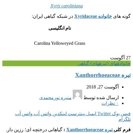
Xyris caroliniana
گونه های
خانواده Xyridaceae
در شبکه گیاهی ایران:
نام انگلیسی
Carolina Yelloweyed Grass
27
آگوست
خانواده‎های (تیره‎های) گیاهی
تیره Xanthorrhoeaceae
آگوست 27, 2018
ارسال شده توسط
منیره نورمحمدی
۰
نظرات
فیس بوک
Twitter
ایمیل
پینترست
لینکدین
واتس آپ
واتس آپ
تلگرام
فرم کلی
تیره Xanthorrhoeaceae
:
گیاهانی درختچه ای؛ رزین دار.