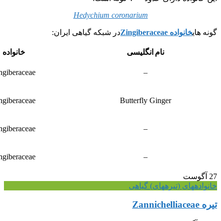
Hedychium coronarium
گونه های
خانواده Zingiberaceae
در شبکه گیاهی ایران:
نام انگلیسی
خانواده
ngiberaceae
–
ngiberaceae
Butterfly Ginger
ngiberaceae
–
ngiberaceae
–
27
آگوست
خانواده‎های (تیره‎های) گیاهی
تیره Zannichelliaceae