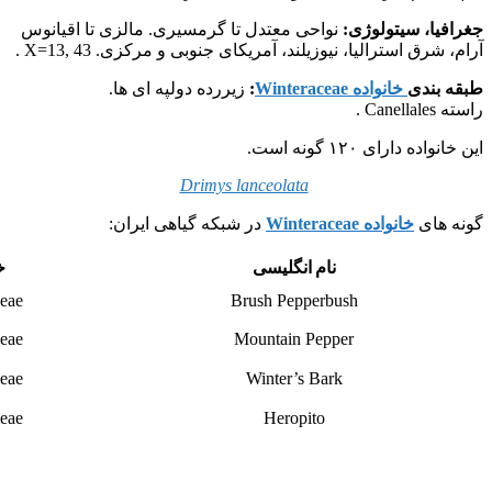
جغرافیا، سیتولوژی:
نواحی معتدل تا گرمسیری. مالزی تا اقیانوس
آرام، شرق استرالیا، نیوزیلند، آمریکای جنوبی و مرکزی. X=13, 43 .
طبقه بندی
خانواده Winteraceae
:
زیررده دولپه ای ها.
راسته Canellales .
این خانواده دارای ۱۲۰ گونه است.
Drimys lanceolata
گونه های
خانواده Winteraceae
در شبکه گیاهی ایران:
نام انگلیسی
خ
eae
Brush Pepperbush
eae
Mountain Pepper
eae
Winter’s Bark
eae
Heropito