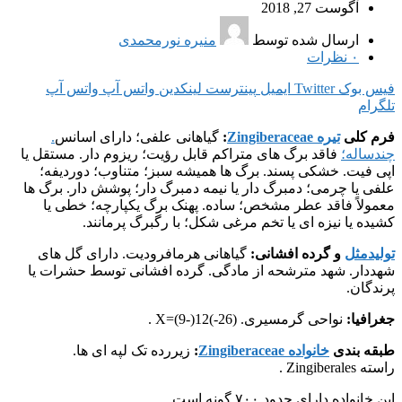
آگوست 27, 2018
ارسال شده توسط
منیره نورمحمدی
۰
نظرات
فیس بوک
Twitter
ایمیل
پینترست
لینکدین
واتس آپ
واتس آپ
تلگرام
فرم کلی
تیره Zingiberaceae
:
گیاهانی علفی؛ دارای اسانس
.
چندساله؛
فاقد برگ های متراکم قابل رؤیت؛ ریزوم دار. مستقل یا
اپی فیت. خشکی پسند. برگ ها همیشه سبز؛ متناوب؛ دوردیفه؛
علفی یا چرمی؛ دمبرگ دار یا نیمه دمبرگ دار؛ پوشش دار. برگ ها
معمولاً فاقد عطر مشخص؛ ساده. پهنک برگ یکپارچه؛ خطی یا
کشیده یا نیزه ای یا تخم مرغی شکل؛ با رگبرگ پرمانند.
تولیدمثل
و گرده افشانی:
گیاهانی هرمافرودیت. دارای گل های
شهددار. شهد مترشحه از مادگی. گرده افشانی توسط حشرات یا
پرندگان.
جغرافیا:
نواحی گرمسیری. X=(9-)12(-26) .
طبقه بندی
خانواده Zingiberaceae
:
زیررده تک لپه ای ها.
راسته Zingiberales .
این خانواده دارای حدود ۷۰۰ گونه است.