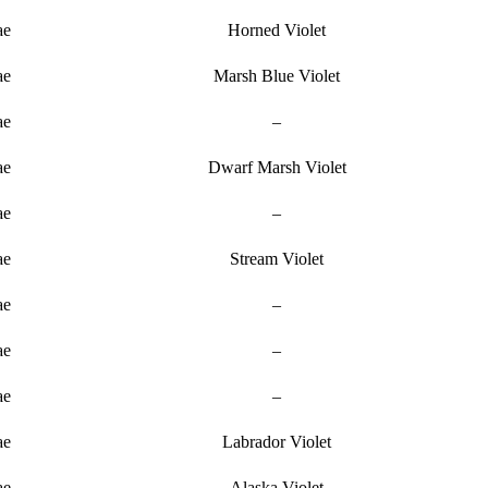
ae
Horned Violet
ae
Marsh Blue Violet
ae
–
ae
Dwarf Marsh Violet
ae
–
ae
Stream Violet
ae
–
ae
–
ae
–
ae
Labrador Violet
ae
Alaska Violet