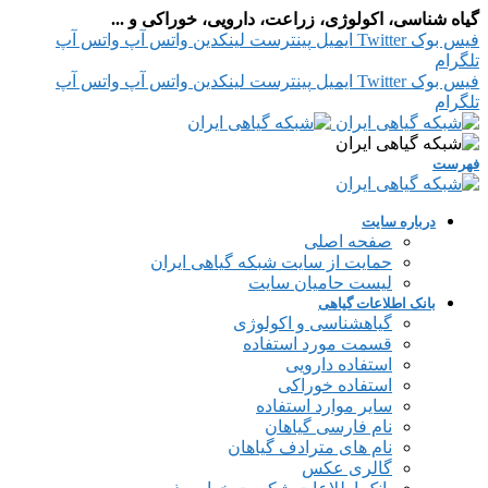
گیاه شناسی، اکولوژی، زراعت، دارویی، خوراکی و ...
فیس بوک
Twitter
ایمیل
پینترست
لینکدین
واتس آپ
واتس آپ
تلگرام
فیس بوک
Twitter
ایمیل
پینترست
لینکدین
واتس آپ
واتس آپ
تلگرام
فهرست
درباره سایت
صفحه اصلی
حمایت از سایت شبکه گیاهی ایران
لیست حامیان سایت
بانک اطلاعات گیاهی
گیاهشناسی و اکولوژی
قسمت مورد استفاده
استفاده دارویی
استفاده خوراکی
سایر موارد استفاده
نام فارسی گیاهان
نام های مترادف گیاهان
گالری عکس