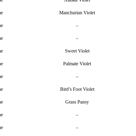
ae
Manchurian Violet
ae
–
ae
–
ae
Sweet Violet
ae
Palmate Violet
ae
–
ae
Bird’s Foot Violet
ae
Grass Pansy
ae
–
ae
–