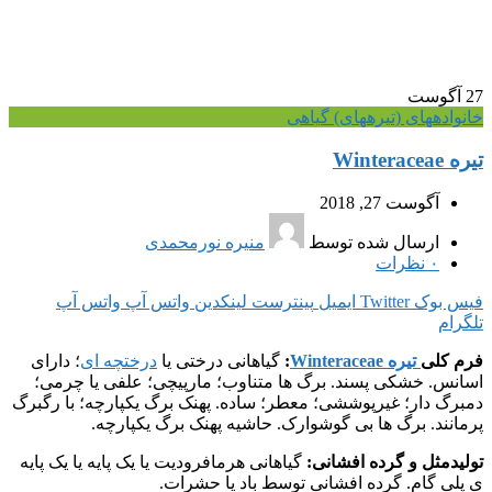
27
آگوست
خانواده‎های (تیره‎های) گیاهی
تیره Winteraceae
آگوست 27, 2018
ارسال شده توسط
منیره نورمحمدی
۰
نظرات
فیس بوک
Twitter
ایمیل
پینترست
لینکدین
واتس آپ
واتس آپ
تلگرام
فرم کلی
تیره Winteraceae
:
گیاهانی درختی یا
درختچه ای
؛ دارای
اسانس. خشکی پسند. برگ ها متناوب؛ مارپیچی؛ علفی یا چرمی؛
دمبرگ دار؛ غیرپوششی؛ معطر؛ ساده. پهنک برگ یکپارچه؛ با رگبرگ
پرمانند. برگ ها بی گوشوارک. حاشیه پهنک برگ یکپارچه.
تولیدمثل و گرده افشانی:
گیاهانی هرمافرودیت یا یک پایه یا یک پایه
ی پلی گام. گرده افشانی توسط باد یا حشرات.