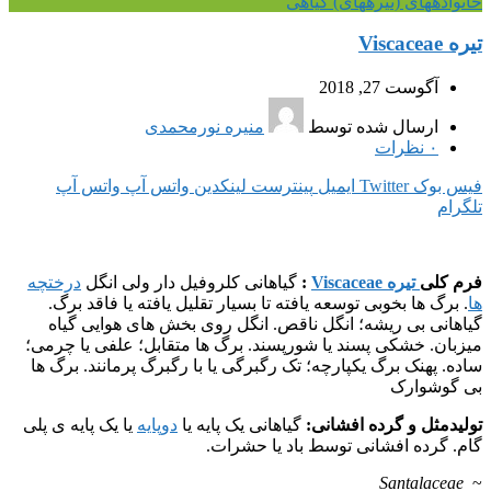
خانواده‎های (تیره‎های) گیاهی
تیره Viscaceae
آگوست 27, 2018
ارسال شده توسط
منیره نورمحمدی
۰
نظرات
فیس بوک
Twitter
ایمیل
پینترست
لینکدین
واتس آپ
واتس آپ
تلگرام
فرم کلی
تیره Viscaceae
:
گیاهانی کلروفیل دار ولی انگل
درختچه
ها
. برگ ها بخوبی توسعه یافته تا بسیار تقلیل یافته یا فاقد برگ.
گیاهانی بی ریشه؛ انگل ناقص. انگل روی بخش های هوایی گیاه
میزبان. خشکی پسند یا شورپسند. برگ ها متقابل؛ علفی یا چرمی؛
ساده. پهنک برگ یکپارچه؛ تک رگبرگی یا با رگبرگ پرمانند. برگ ها
بی گوشوارک
تولیدمثل و گرده افشانی:
گیاهانی یک پایه یا
دوپایه
یا یک پایه ی پلی
گام. گرده افشانی توسط باد یا حشرات.
Santalaceae
~