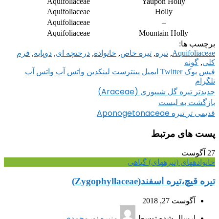
Aquifoliaceae
Yaupon Holly
Aquifoliaceae
Holly
Aquifoliaceae
–
Aquifoliaceae
Mountain Holly
برچسب ها:
Aquifoliaceae
,
تیره
,
تیره خاص
,
خانواده
,
درختچه ای
,
دوپایه
,
فرم
کلی
,
گونه
فیس بوک
Twitter
ایمیل
پینترست
لینکدین
واتس آپ
واتس آپ
تلگرام
تیره گل شیپوری (Araceae)
جدیدتر
بازگشت به لیست
تیره Aponogetonaceae
قدیمی تر
پست های مرتبط
27
آگوست
خانواده‎های (تیره‎های) گیاهی
تیره قیچ،تیره اسفند(Zygophyllaceae)
آگوست 27, 2018
ارسال شده توسط
منیره نورمحمدی