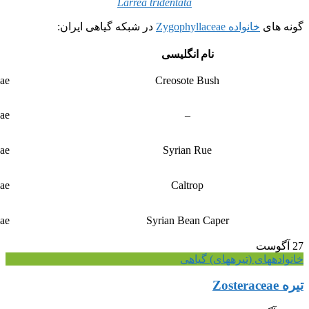
Larrea tridentata
گونه های
خانواده Zygophyllaceae
در شبکه گیاهی ایران:
نام انگلیسی
ae
Creosote Bush
ae
–
ae
Syrian Rue
ae
Caltrop
ae
Syrian Bean Caper
27
آگوست
خانواده‎های (تیره‎های) گیاهی
تیره Zosteraceae