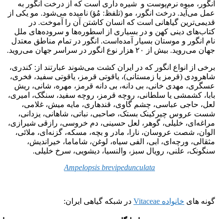
انگور، میوه نرم‌پوست و شیره داری است که از درخت انگور به
عمل می‌آید. درخت انگور، مو (تلفظ: مُؤ) نامیده می‌شود. مو یکی از
قدیمی‌ترین گیاهانی است که انسان کاشتن آن را آموخت. در
کتاب‌های دینی کهن و در بسیاری از اسطوره‌ها و سروده‌های ملل
نام انگور و موستان بسیار آمده‌است. انگور در تمام مناطق معتدل
جهان می‌روید. بیش از ۲۰ هزار نوع انگور در سراسر جهان می‌روید.
برخی از انواع انگور که در ایران کشت می‌شوند عبارتند از: کندری،
شاهرودی (قرمز یا زمستانی)، یاقوتی قرمز، یاقوتی سفید، فخری،
عسگری، مهدی خانی، بی دانه، بی دانه قرمز، مهره، شانی، ریش
بابا، کشمشی یا سلطانی، روچه قرمز، روچه سفید، سنگک، امیری،
لعل، حاجی عباسی، چشم گاوی، قندهاری، مایه میش، غلامی،
شست عروس چیرکینک بستک، صاحبی، نباتی، شاهانی، یزدانی،
مراغه‌ای، خلیلی، گوهر، لعل حسینی، دم خروسی، رازقی شیرازی،
الوان، شصت عروسان، نارا، مادر و بچه، مسکه، گزنه‌ای، ملائی،
مثقالی، ورچه‌ای، ابی، الفی سیاه، لوغن، شاماما، خیراندیش،
سنگونک، علنی، رویال سبز، والنسیا، دیشویی، سرخ خلیلی.
Ampelopsis brevipedunculata
گونه های
خانواده Vitaceae
در شبکه گیاهی ایران: