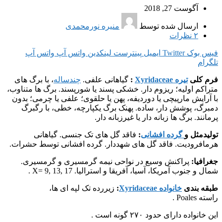
آگوست 27, 2018
ارسال شده توسط
منیره نورمحمدی
۲
نظرات
فیس بوک
Twitter
ایمیل
پینترست
لینکدین
واتس آپ
واتس آپ
تلگرام
فرم کلی
تیره Xyridaceae
:
گیاهانی علفی.
چندساله
، با برگ های
متراکم اولیه؛ ریزوم دار. خشکی پسند یا شورپسند. برگ ها متناوب،
با آرایش مارپیچی یا دوردیفه، پهن یا حلقوی؛ علفی یا چرمی؛ بدون
دمبرگ، پوشش دار، ساده. پهنک برگ یکپارچه، خطی، با رگبرگ
پرمانند. برگ ها زبانه دار یا غیرزبانه دار.
تولیدمثل و
گرده افشانی
:
فاقد گل های تک جنسی. گیاهانی
هرمافرودیت. فاقد گل های شهددار. گرده افشانی توسط حشرات.
جغرافیا:
پراکنش وسیع در نواحی نیمه گرمسیری و گرمسیری.
شمال و جنوب آمریکا، آسیا، آفریقا و استرالیا. X= 9, 13, 17 .
طبقه بندی
خانواده Xyridaceae
:
زیررده تک لپه ای ها،
راسته Poales .
این خانواده دارای حدود ۲۷۰ گونه است .