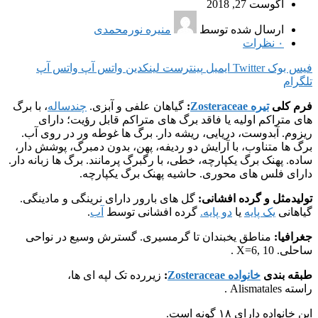
آگوست 27, 2018
ارسال شده توسط
منیره نورمحمدی
۰
نظرات
فیس بوک
Twitter
ایمیل
پینترست
لینکدین
واتس آپ
واتس آپ
تلگرام
فرم کلی
تیره Zosteraceae
:
گیاهان علفی و آبزی.
چندساله
، با برگ
های متراکم اولیه یا فاقد برگ های متراکم قابل رؤیت؛ دارای
ریزوم. آبدوست، دریایی، ریشه دار. برگ ها غوطه ور در روی آب.
برگ ها متناوب، با آرایش دو ردیفه، پهن، بدون دمبرگ، پوشش دار،
ساده. پهنک برگ یکپارچه، خطی، با رگبرگ پرمانند. برگ ها زبانه دار.
دارای فلس های محوری. حاشیه پهنک برگ یکپارچه.
تولیدمثل و گرده افشانی:
گل های بارور دارای نرینگی و مادینگی.
گیاهانی
یک پایه
یا
دو پایه.
گرده افشانی توسط
آب
.
جغرافیا:
مناطق یخبندان تا گرمسیری. گسترش وسیع در نواحی
ساحلی. X=6, 10 .
طبقه بندی
خانواده Zosteraceae
:
زیررده تک لپه ای ها،
راسته Alismatales .
این خانواده دارای ۱۸ گونه است.