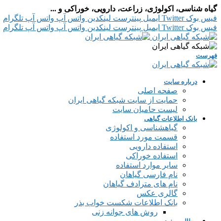
گیاه شناسی، اکولوژی، زراعت، دارویی، خوراکی و ...
فیس بوک
Twitter
ایمیل
پینترست
لینکدین
واتس آپ
واتس آپ
تلگرام
فیس بوک
Twitter
ایمیل
پینترست
لینکدین
واتس آپ
واتس آپ
تلگرام
فهرست
درباره سایت
صفحه اصلی
حمایت از سایت شبکه گیاهی ایران
لیست حامیان سایت
بانک اطلاعات گیاهی
گیاهشناسی و اکولوژی
قسمت مورد استفاده
استفاده دارویی
استفاده خوراکی
سایر موارد استفاده
نام فارسی گیاهان
نام های مترادف گیاهان
گالری عکس
بانک اطلاعات شکست خواب بذر
روش های جوانه زنی