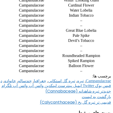
Campanulaceae
Venus’ Looking Glass
Campanulaceae
Cardinal Flower
Campanulaceae
Water Lobelia
Campanulaceae
Indian Tobacco
Campanulaceae
–
Campanulaceae
–
Campanulaceae
Great Blue Lobelia
Campanulaceae
Pale Spike
Campanulaceae
Devil’s Tobacco
Campanulaceae
–
Campanulaceae
–
Campanulaceae
Roundheaded Rampion
Campanulaceae
Spiked Rampion
Campanulaceae
Balloon Flower
Campanulaceae
–
برچسب ها:
Campanulaceae
,
تیره
,
تیره گل استکانی
,
جغرافیا
,
چندساله
,
خانواده
,
در
فیس بوک
Twitter
ایمیل
پینترست
لینکدین
واتس آپ
واتس آپ
تلگرام
تیره شاهدانه (Cannabaceae)
جدیدتر
بازگشت به لیست
تیره گل یخ (Calycanthaceae)
قدیمی تر
پست های مرتبط