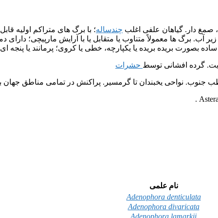
 صمغ دار. گیاهان علفی اغلب
چندساله
؛ با برگ های متراکم اولیه قاب
 آب. برگ ها معمولاً متناوب یا متقابل یا با آرایش مارپیچی؛ دارای د
ده بصورت بریده بریده یا یکپارچه، خطی یا کروی؛ پرمانند یا پنجه ا
یت. گرده افشانی توسط
حشرات
نوب. نواحی یخبندان تا گرمسیر. پراکنش در تمامی مناطق جهان بجز نواح
نام علمی
Adenophora denticulata
Adenophora divaricata
Adenophora lamarkii