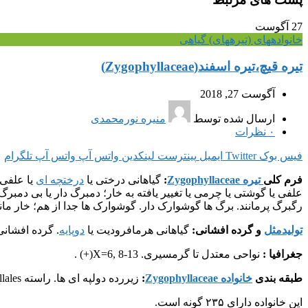
27
آگوست
خانواده‎های (تیره‎های) گیاهی
تیره قیچ،تیره اسفند(Zygophyllaceae)
آگوست 27, 2018
ارسال شده توسط
منیره نورمحمدی
۰
نظرات
فیس بوک
Twitter
ایمیل
پینترست
لینکدین
واتس آپ
واتس آپ
تلگرام
فرم کلی
تیره Zygophyllaceae
:
گیاهانی درختی یا
درختچه ای
یا علفی؛
علفی یا گوشتی یا چرمی یا تغییر یافته به خار؛ دمبرگ دار یا بی دمبر
رگبرگ پرمانند. برگ ها گوشوارک دار. گوشوارک ها جدا از هم؛ خار مانند ی
تولیدمثل
و گرده افشانی:
گیاهانی هرمافرودیت یا
دوپایه
. گرده افشا
جغرافیا :
نواحی معتدل تا گرمسیری. X=6, 8-13(+) .
طبقه بندی
خانواده Zygophyllaceae
:
زیررده دولپه ای ها. راسته Zygophyllales .
این خانواده دارای ۲۳۵ گونه است.