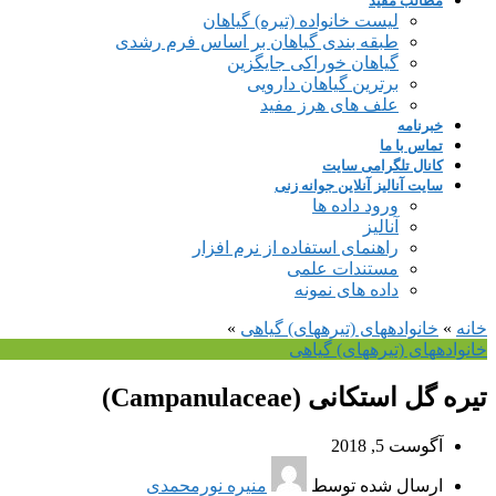
مطالب مفید
لیست خانواده (تیره) گیاهان
طبقه بندی گیاهان بر اساس فرم رشدی
گیاهان خوراکی جایگزین
برترین گیاهان دارویی
علف های هرز مفید
خبرنامه
تماس با ما
کانال تلگرامی سایت
سایت آنالیز آنلاین جوانه زنی
ورود داده ها
آنالیز
راهنمای استفاده از نرم افزار
مستندات علمی
داده های نمونه
خانه
»
خانواده‎های (تیره‎های) گیاهی
»
خانواده‎های (تیره‎های) گیاهی
تیره گل استکانی (Campanulaceae)
آگوست 5, 2018
ارسال شده توسط
منیره نورمحمدی