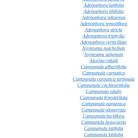
Adenophora latifolia
Adenophora liliifolia
Adenophora nikoensis
Adenophora remotiflora
Adenophora stricta
Adenophora triphylla
Adenophora verticillata
Asyneuma pulchellum
Asyneuma salignum
Azorina vidalii
Campanula alliariifolia
Campanula carpatica
Campanula carpatica turbinata
Campanula cochleariifolia
Campanula edulis
Campanula fenestrellata
Campanula garganica
Campanula glomerata
Campanula lactiflora
Campanula lasiocarpa
Campanula latifolia
Campanula latiloba