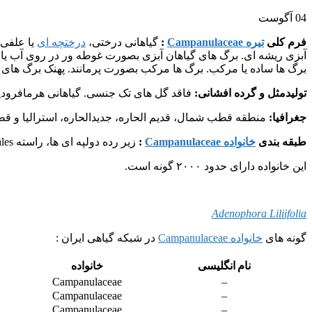
04
آگوست
فرم کلی
تیره Campanulaceae
:
گیاهانی درختی،
درختچه ای
یا علفی،
آبزی ریشه ای. برگ های گیاهان آبزی بصورت غوطه ور در روی آب یا زیر
برگ ها ساده یا مرکب. برگ ها مرکب بصورت پرمانند. پهنک برگ های سا
تولیدمثل و گرده افشانی:
فاقد گل های تک جنسی. گیاهانی هرمافرود
جغرافیا:
منطقه قطب شمال، قدیم الحاره، جدیدالحاره، استرالیا و قطب ج
طبقه بندی
خانواده Campanulaceae
:
زیر رده دولپه ای ها، راسته Asterales .
این خانواده دارای حدود ۲۰۰۰ گونه است.
Adenophora Liliifolia
گونه های
خانواده Campanulaceae
در شبکه گیاهی ایران :
نام انگلیسی
خانواده
Campanulaceae
–
Campanulaceae
–
Campanulaceae
–