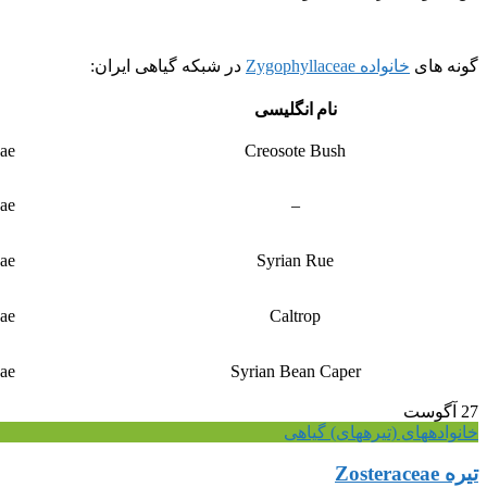
گونه های
خانواده Zygophyllaceae
در شبکه گیاهی ایران:
نام انگلیسی
ae
Creosote Bush
ae
–
ae
Syrian Rue
ae
Caltrop
ae
Syrian Bean Caper
27
آگوست
خانواده‎های (تیره‎های) گیاهی
تیره Zosteraceae