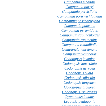
Campanula medium
Campanula parryi
Campanula persicifolia
Campanula portenschlagiana
Campanula poscharskyana
Campanula punctata
Campanula pyramidalis
Campanula rapunculoides
Campanula rapunculus
Campanula rotundifolia
Campanula takesimana
Campanula versicolor
Codonopsis javanica
Codonopsis lanceolata
Codonopsis nervosa
Codonopsis ovata
Codonopsis pilosula
Codonopsis tangshen
Codonopsis tubulosa
Codonopsis ussuriensis
Cyananthus lobatus
Legousia pentagonia