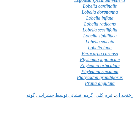
Legousia speculum-veneris
Lobelia cardinalis
Lobelia dortmanna
Lobelia inflata
Lobelia radicans
Lobelia sessilifolia
Lobelia siphilitica
Lobelia spicata
Lobelia tupa
Peracarpa carnosa
Phyteuma japonicum
Phyteuma orbiculare
Phyteuma spicatum
Platycodon grandiflorus
Pratia angulata
ختچه ای
,
فرم کلی
,
گرده افشانی توسط حشرات.
,
گونه