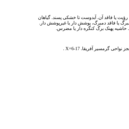
ل رؤیت یا فاقد آن. آبدوست تا خشکی پسند. گیاهان
مبرگ یا فاقد دمبرگ، پوشش دار یا غیرپوشش دار.
ی. حاشیه پهنک برگ کنگره دار یا مضرس.
ی گرمسیر آفریقا. X=6-17 .