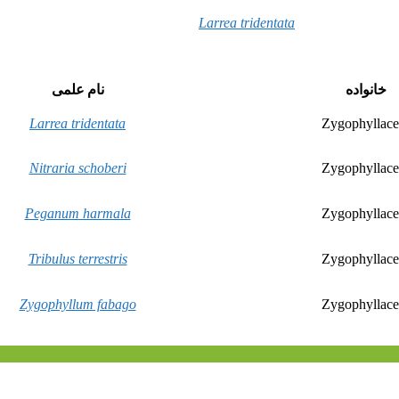
Larrea tridentata
خانواده
نام علمی
Larrea tridentata
Zygophyllace
Nitraria schoberi
Zygophyllace
Peganum harmala
Zygophyllace
Tribulus terrestris
Zygophyllace
Zygophyllum fabago
Zygophyllace