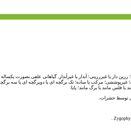
 رزین دار یا غیررزینی؛ آبدار یا غیرآبدار. گیاهانی علفی بصورت یکساله 
گ؛ غیرپوششی؛ مرکب یا ساده؛ تک برگچه ای یا دوبرگچه ای یا سه برگچه 
ا فلس مانند یا برگ مانند؛ پایا.
نی توسط حشرات.