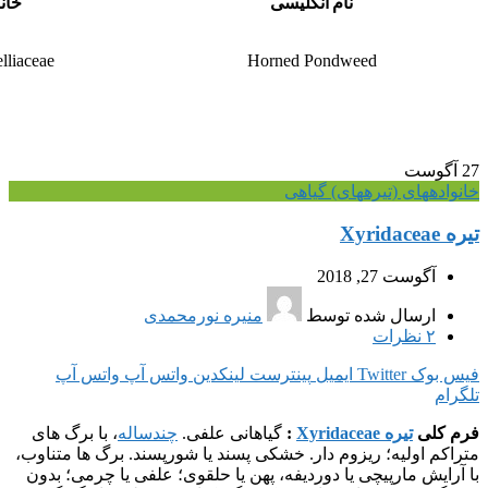
نام انگلیسی
خان
lliaceae
Horned Pondweed
27
آگوست
خانواده‎های (تیره‎های) گیاهی
تیره Xyridaceae
آگوست 27, 2018
ارسال شده توسط
منیره نورمحمدی
۲
نظرات
فیس بوک
Twitter
ایمیل
پینترست
لینکدین
واتس آپ
واتس آپ
تلگرام
فرم کلی
تیره Xyridaceae
:
گیاهانی علفی.
چندساله
، با برگ های
متراکم اولیه؛ ریزوم دار. خشکی پسند یا شورپسند. برگ ها متناوب،
با آرایش مارپیچی یا دوردیفه، پهن یا حلقوی؛ علفی یا چرمی؛ بدون