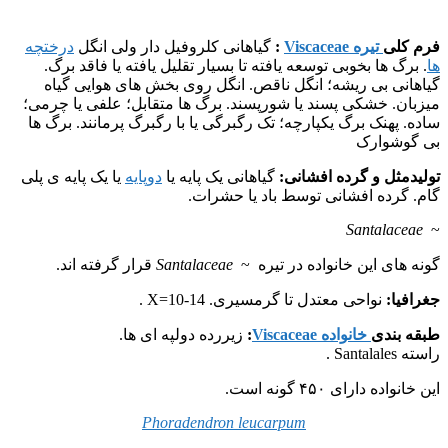
فرم کلی
تیره Viscaceae
:
گیاهانی کلروفیل دار ولی انگل
درختچه
ها
. برگ ها بخوبی توسعه یافته تا بسیار تقلیل یافته یا فاقد برگ.
گیاهانی بی ریشه؛ انگل ناقص. انگل روی بخش های هوایی گیاه
میزبان. خشکی پسند یا شورپسند. برگ ها متقابل؛ علفی یا چرمی؛
ساده. پهنک برگ یکپارچه؛ تک رگبرگی یا با رگبرگ پرمانند. برگ ها
بی گوشوارک
تولیدمثل و گرده افشانی:
گیاهانی یک پایه یا
دوپایه
یا یک پایه ی پلی
گام. گرده افشانی توسط باد یا حشرات.
Santalaceae
~
گونه های این خانواده در تیره ~
Santalaceae
قرار گرفته اند.
جغرافیا:
نواحی معتدل تا گرمسیری. X=10-14 .
طبقه بندی
خانواده Viscaceae
:
زیررده دولپه ای ها.
راسته Santalales .
این خانواده دارای ۴۵۰ گونه است.
Phoradendron leucarpum