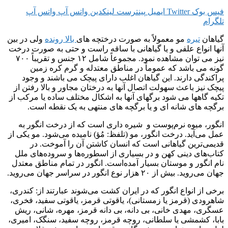
فیس بوک
Twitter
ایمیل
پینترست
لینکدین
واتس آپ
واتس آپ
تلگرام
گیاهان
تیره
مو معمولاً به صورت درختچه های
بالا رونده
ولی در بین
آنها انواع علفی و یا گیاهانی با ساقه راست و حتی به صورت درخت
نیز می توان مشاهده نمود. مجموعاً شامل ۱۲ جنس و تقریباً ۷۰۰
گونه می باشد که عموماً در مناطق معتدله و گرم کره زمین
پراکندگی دارند. این گیاهان اغلب دارای پیچک می باشند و وجود
پیچک نیز باعث سهولت اتصال آنها به درختان مجاور و بالا رفتن از
تکیه گاهها می شود برگهای آنها به اشکال مختلف ساده یا مرکب از
برگچه های شانه ای و یا برگچه های منتهی به یک نقطه است.
انگور، میوه نرم‌پوست و شیره داری است که از درخت انگور به
عمل می‌آید. درخت انگور، مو (تلفظ: مُؤ) نامیده می‌شود. مو یکی از
قدیمی‌ترین گیاهانی است که انسان کاشتن آن را آموخت. در
کتاب‌های دینی کهن و در بسیاری از اسطوره‌ها و سروده‌های ملل
نام انگور و موستان بسیار آمده‌است. انگور در تمام مناطق معتدل
جهان می‌روید. بیش از ۲۰ هزار نوع انگور در سراسر جهان می‌روید.
برخی از انواع انگور که در ایران کشت می‌شوند عبارتند از: کندری،
شاهرودی (قرمز یا زمستانی)، یاقوتی قرمز، یاقوتی سفید، فخری،
عسگری، مهدی خانی، بی دانه، بی دانه قرمز، مهره، شانی، ریش
بابا، کشمشی یا سلطانی، روچه قرمز، روچه سفید، سنگک، امیری،