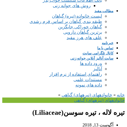
بانک اطلاعات شکست خواب بذر
روش های جوانه زنی
مطالب مفید
لیست خانواده (تیره) گیاهان
طبقه بندی گیاهان بر اساس فرم رشدی
گیاهان خوراکی جایگزین
برترین گیاهان دارویی
علف های هرز مفید
خبرنامه
تماس با ما
کانال تلگرامی سایت
سایت آنالیز آنلاین جوانه زنی
ورود داده ها
آنالیز
راهنمای استفاده از نرم افزار
مستندات علمی
داده های نمونه
خانه
»
خانواده‎های (تیره‎های) گیاهی
»
خانواده‎های (تیره‎های) گیاهی
تیره لاله ، تیره سوسن(Liliaceae)
آگوست 13, 2018