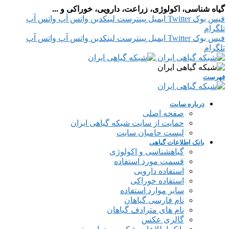
گیاه شناسی، اکولوژی، زراعت، دارویی، خوراکی و ...
فیس بوک
Twitter
ایمیل
پینترست
لینکدین
واتس آپ
واتس آپ
تلگرام
فیس بوک
Twitter
ایمیل
پینترست
لینکدین
واتس آپ
واتس آپ
تلگرام
فهرست
درباره سایت
صفحه اصلی
حمایت از سایت شبکه گیاهی ایران
لیست حامیان سایت
بانک اطلاعات گیاهی
گیاهشناسی و اکولوژی
قسمت مورد استفاده
استفاده دارویی
استفاده خوراکی
سایر موارد استفاده
نام فارسی گیاهان
نام های مترادف گیاهان
گالری عکس