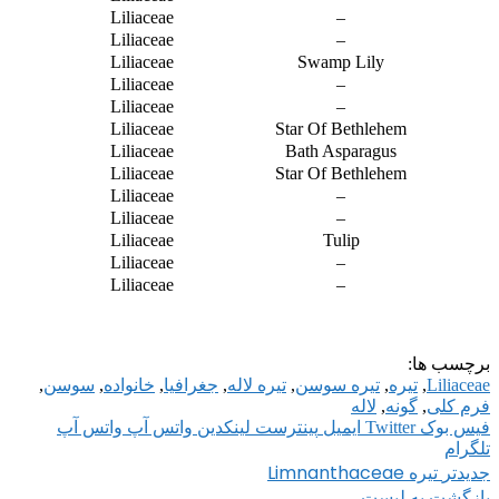
Liliaceae
–
Liliaceae
–
Liliaceae
Swamp Lily
Liliaceae
–
Liliaceae
–
Liliaceae
Star Of Bethlehem
Liliaceae
Bath Asparagus
Liliaceae
Star Of Bethlehem
Liliaceae
–
Liliaceae
–
Liliaceae
Tulip
Liliaceae
–
Liliaceae
–
برچسب ها:
Liliaceae
,
تیره
,
تیره سوسن
,
تیره لاله
,
جغرافیا
,
خانواده
,
سوسن
,
فرم کلی
,
گونه
,
لاله
فیس بوک
Twitter
ایمیل
پینترست
لینکدین
واتس آپ
واتس آپ
تلگرام
تیره Limnanthaceae
جدیدتر
بازگشت به لیست