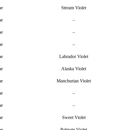
ae
Stream Violet
ae
–
ae
–
ae
–
ae
Labrador Violet
ae
Alaska Violet
ae
Manchurian Violet
ae
–
ae
–
ae
Sweet Violet
ae
Palmate Violet