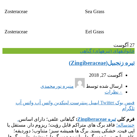
Zosteraceae
Sea Grass
Zosteraceae
Eel Grass
27
آگوست
خانواده‎های (تیره‎های) گیاهی
تیره زنجبیل(Zingiberaceae)
آگوست 27, 2018
ارسال شده توسط
منیره نورمحمدی
۰
نظرات
فیس بوک
Twitter
ایمیل
پینترست
لینکدین
واتس آپ
واتس آپ
تلگرام
فرم کلی
تیره Zingiberaceae
:
گیاهانی علفی؛ دارای اسانس
.
چندساله؛
فاقد برگ های متراکم قابل رؤیت؛ ریزوم دار. مستقل یا
اپی فیت. خشکی پسند. برگ ها همیشه سبز؛ متناوب؛ دوردیفه؛
علفی یا چرمی؛ دمبرگ دار یا نیمه دمبرگ دار؛ پوشش دار. برگ ها