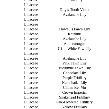
Liliaceae
–
Liliaceae
Dog’s-Tooth Violet
Liliaceae
Avalanche Lily
Liliaceae
–
Liliaceae
–
Liliaceae
Howell’s Fawn Lily
Liliaceae
Katakuri
Liliaceae
Avelanche Lily
Liliaceae
Adderstongue
Liliaceae
Giant White Fawnlily
Liliaceae
–
Liliaceae
Avelanche Lily
Liliaceae
Pink Fawn Lily
Liliaceae
Tuolumne Fawn Lily
Liliaceae
Chocolate Lily
Liliaceae
Purple Fritillary
Liliaceae
Kamchatka Lily
Liliaceae
Chuan Bei Mu
Liliaceae
Crown Imperial
Liliaceae
Snakehead Fritillary
Liliaceae
Pale-Flowered Fritillary
Liliaceae
Yellow Fritillary