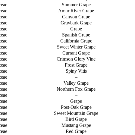
ceae
Summer Grape
ceae
Amur River Grape
ceae
Canyon Grape
ceae
Graybark Grape
ceae
Grape
ceae
Spanish Grape
ceae
California Grape
ceae
Sweet Winter Grape
ceae
Currant Grape
ceae
Crimson Glory Vine
ceae
Frost Grape
ceae
Spiny Vitis
ceae
–
ceae
Valley Grape
ceae
Northern Fox Grape
ceae
–
ceae
Grape
ceae
Post-Oak Grape
ceae
Sweet Mountain Grape
ceae
Bird Grape
ceae
Mustang Grape
ceae
Red Grape