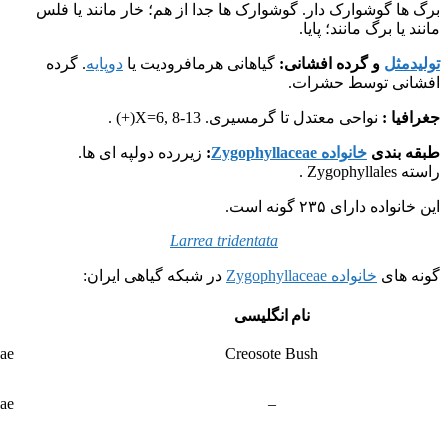
برگ ها گوشوارک دار. گوشوارک ها جدا از هم؛ خار مانند یا فلس
مانند یا برگ مانند؛ پایا.
تولیدمثل
و گرده افشانی:
گیاهانی هرمافرودیت یا
دوپایه
. گرده
افشانی توسط حشرات.
جغرافیا :
نواحی معتدل تا گرمسیری. X=6, 8-13(+) .
طبقه بندی
خانواده Zygophyllaceae
:
زیررده دولپه ای ها.
راسته Zygophyllales .
این خانواده دارای ۲۳۵ گونه است.
Larrea tridentata
گونه های
خانواده Zygophyllaceae
در شبکه گیاهی ایران:
نام انگلیسی
ae
Creosote Bush
ae
–