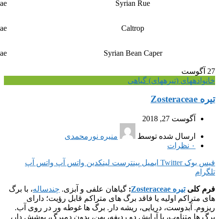
ae
Syrian Rue
ae
Caltrop
ae
Syrian Bean Caper
27
آگوست
خانواده‎های (تیره‎های) گیاهی
تیره Zosteraceae
آگوست 27, 2018
ارسال شده توسط
منیره نورمحمدی
۰
نظرات
فیس بوک
Twitter
ایمیل
پینترست
لینکدین
واتس آپ
واتس آپ
تلگرام
فرم کلی
تیره Zosteraceae
:
گیاهان علفی و آبزی.
چندساله
، با برگ
های متراکم اولیه یا فاقد برگ های متراکم قابل رؤیت؛ دارای
ریزوم. آبدوست، دریایی، ریشه دار. برگ ها غوطه ور در روی آب.
برگ ها متناوب، با آرایش دو ردیفه، پهن، بدون دمبرگ، پوشش دار،