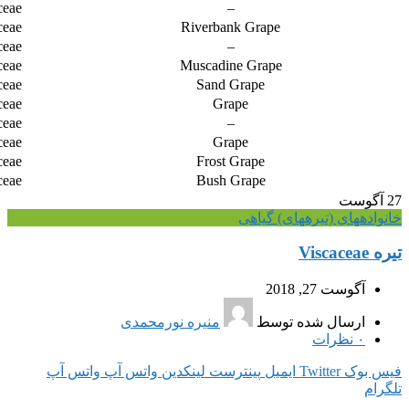
ceae
–
ceae
Riverbank Grape
ceae
–
ceae
Muscadine Grape
ceae
Sand Grape
ceae
Grape
ceae
–
ceae
Grape
ceae
Frost Grape
ceae
Bush Grape
27
آگوست
خانواده‎های (تیره‎های) گیاهی
تیره Viscaceae
آگوست 27, 2018
ارسال شده توسط
منیره نورمحمدی
۰
نظرات
فیس بوک
Twitter
ایمیل
پینترست
لینکدین
واتس آپ
واتس آپ
تلگرام