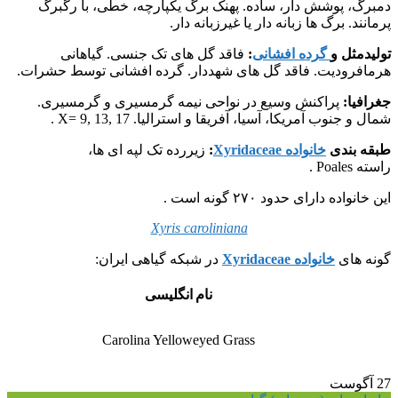
دمبرگ، پوشش دار، ساده. پهنک برگ یکپارچه، خطی، با رگبرگ
پرمانند. برگ ها زبانه دار یا غیرزبانه دار.
تولیدمثل و
گرده افشانی
:
فاقد گل های تک جنسی. گیاهانی
هرمافرودیت. فاقد گل های شهددار. گرده افشانی توسط حشرات.
جغرافیا:
پراکنش وسیع در نواحی نیمه گرمسیری و گرمسیری.
شمال و جنوب آمریکا، آسیا، آفریقا و استرالیا. X= 9, 13, 17 .
طبقه بندی
خانواده Xyridaceae
:
زیررده تک لپه ای ها،
راسته Poales .
این خانواده دارای حدود ۲۷۰ گونه است .
Xyris caroliniana
گونه های
خانواده Xyridaceae
در شبکه گیاهی ایران:
نام انگلیسی
Carolina Yelloweyed Grass
27
آگوست