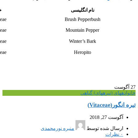
نام انگلیسی
خ
eae
Brush Pepperbush
eae
Mountain Pepper
eae
Winter’s Bark
eae
Heropito
27
آگوست
خانواده‎های (تیره‎های) گیاهی
تیره انگور(Vitaceae)
آگوست 27, 2018
ارسال شده توسط
منیره نورمحمدی
۰
نظرات