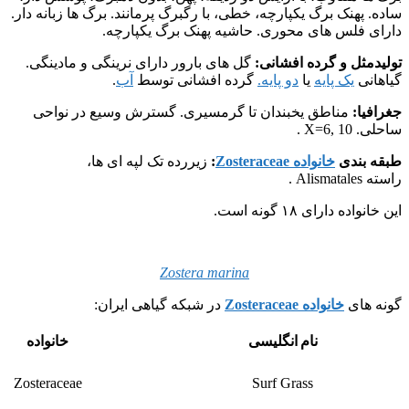
ساده. پهنک برگ یکپارچه، خطی، با رگبرگ پرمانند. برگ ها زبانه دار.
دارای فلس های محوری. حاشیه پهنک برگ یکپارچه.
تولیدمثل و گرده افشانی:
گل های بارور دارای نرینگی و مادینگی.
گیاهانی
یک پایه
یا
دو پایه.
گرده افشانی توسط
آب
.
جغرافیا:
مناطق یخبندان تا گرمسیری. گسترش وسیع در نواحی
ساحلی. X=6, 10 .
طبقه بندی
خانواده Zosteraceae
:
زیررده تک لپه ای ها،
راسته Alismatales .
این خانواده دارای ۱۸ گونه است.
Zostera marina
گونه های
خانواده Zosteraceae
در شبکه گیاهی ایران:
نام انگلیسی
خانواده
Zosteraceae
Surf Grass