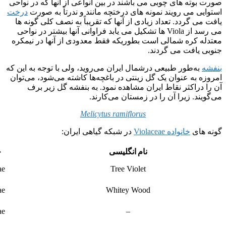
صورت بوته های چوبی می باشند در بین انواعی از آنها که در نواحی
استوایی می رویند نمونه های درختچه مانند و ندرتاً به صورت
درخت
یافت می گردد. تعداد زیادی از آنها که تقریباً به نصف کلی گونه ها
می رسد از Viola ها تشکیل می یابد فراوانی آنها بیشتر در نواحی
معتدله کره شمالی است بطوریکه فقط معدودی از آنها در نیمکره
جنوبی یافت می گردند.
بنفشه
به‌طور طبیعی درشمال ایران می‌روید، ولی با توجه به این که
امروزه به عنوان یک گل زینتی در باغچه‌ها کاشته می‌شود، می‌توان
آن را دراکثر نقاط ایران مشاهده نمود. به بنفشه گل زیر برف
می‌گویند. زیرا آن را در زمستان می‌کارند.
Melicytus ramiflorus
گونه های
خانواده Violaceae
در شبکه گیاهی ایران:
نام انگلیسی
خ
ae
Tree Violet
ae
Whitey Wood
ae
–