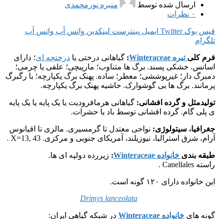
ارسال شده توسط
منیره نورمحمدی
۰
نظرات
فیس بوک
Twitter
ایمیل
پینترست
لینکدین
واتس آپ
واتس آپ
تلگرام
فرم کلی
تیره Winteraceae
:
گیاهانی درختی یا
درختچه ای
؛ دارای
اسانس. خشکی پسند. برگ ها متناوب؛ مارپیچی؛ علفی یا چرمی؛
دمبرگ دار؛ غیرپوششی؛ معطر؛ ساده. پهنک برگ یکپارچه؛ با رگبرگ
پرمانند. برگ ها بی گوشوارک. حاشیه پهنک برگ یکپارچه.
تولیدمثل و گرده افشانی:
گیاهانی هرمافرودیت یا یک پایه یا یک پایه
ی پلی گام. گرده افشانی توسط باد یا حشرات.
جغرافیا، سیتولوژی:
نواحی معتدل تا گرمسیری. مالزی تا اقیانوس
آرام، شرق استرالیا، نیوزیلند، آمریکای جنوبی و مرکزی. X=13, 43 .
طبقه بندی
خانواده Winteraceae
:
زیررده دولپه ای ها.
راسته Canellales .
این خانواده دارای ۱۲۰ گونه است.
Drimys lanceolata
گونه های
خانواده Winteraceae
در شبکه گیاهی ایران: