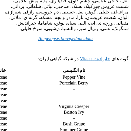
لعل، حاجی عباسی، چشم گاوی، قندهاری، مایه میش، غلامی،
شست عروس چیرکینک بستک، صاحبی، نباتی، شاهانی، یزدانی،
مراغه‌ای، خلیلی، گوهر، لعل حسینی، دم خروسی، رازقی شیرازی،
الوان، شصت عروسان، نارا، مادر و بچه، مسکه، گزنه‌ای، ملائی،
مثقالی، ورچه‌ای، ابی، الفی سیاه، لوغن، شاماما، خیراندیش،
سنگونک، علنی، رویال سبز، والنسیا، دیشویی، سرخ خلیلی.
Ampelopsis brevipedunculata
گونه های
خانواده Vitaceae
در شبکه گیاهی ایران:
نام انگلیسی
خانو
ceae
Pepper Vine
ceae
Porcelain Berry
ceae
–
ceae
–
ceae
–
ceae
Virginia Creeper
ceae
Boston Ivy
ceae
–
ceae
Bush Grape
ceae
Summer Grape