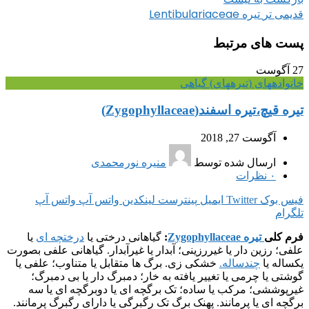
تیره Lentibulariaceae
قدیمی تر
پست های مرتبط
27
آگوست
خانواده‎های (تیره‎های) گیاهی
تیره قیچ،تیره اسفند(Zygophyllaceae)
آگوست 27, 2018
ارسال شده توسط
منیره نورمحمدی
۰
نظرات
فیس بوک
Twitter
ایمیل
پینترست
لینکدین
واتس آپ
واتس آپ
تلگرام
فرم کلی
تیره Zygophyllaceae
:
گیاهانی درختی یا
درختچه ای
یا
علفی؛ رزین دار یا غیررزینی؛ آبدار یا غیرآبدار. گیاهانی علفی بصورت
یکساله یا
چندساله.
خشکی زی. برگ ها متقابل یا متناوب؛ علفی یا
گوشتی یا چرمی یا تغییر یافته به خار؛ دمبرگ دار یا بی دمبرگ؛
غیرپوششی؛ مرکب یا ساده؛ تک برگچه ای یا دوبرگچه ای یا سه
برگچه ای یا پرمانند. پهنک برگ تک رگبرگی یا دارای رگبرگ پرمانند.