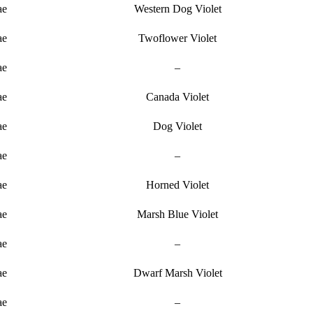
ae
Western Dog Violet
ae
Twoflower Violet
ae
–
ae
Canada Violet
ae
Dog Violet
ae
–
ae
Horned Violet
ae
Marsh Blue Violet
ae
–
ae
Dwarf Marsh Violet
ae
–