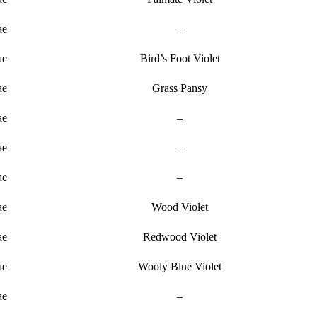
ae
–
ae
Bird’s Foot Violet
ae
Grass Pansy
ae
–
ae
–
ae
–
ae
Wood Violet
ae
Redwood Violet
ae
Wooly Blue Violet
ae
–