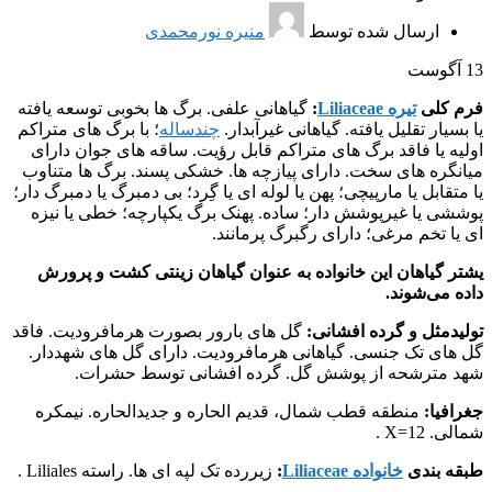
ارسال شده توسط
منیره نورمحمدی
13
آگوست
فرم کلی
تیره Liliaceae
:
گیاهانی علفی. برگ ها بخوبی توسعه یافته
یا بسیار تقلیل یافته. گیاهانی غیرآبدار.
چندساله
؛ با برگ های متراکم
اولیه یا فاقد برگ های متراکم قابل رؤیت. ساقه های جوان دارای
میانگره های سخت. دارای پیازچه ها. خشکی پسند. برگ ها متناوب
یا متقابل یا مارپیچی؛ پهن یا لوله ای یا گِرد؛ بی دمبرگ یا دمبرگ دار؛
پوششی یا غیرپوشش دار؛ ساده. پهنک برگ یکپارچه؛ خطی یا نیزه
ای یا تخم مرغی؛ دارای رگبرگ پرمانند.
یشتر گیاهان این خانواده به عنوان گیاهان زینتی کشت و پرورش
داده می‌شوند.
تولیدمثل و گرده افشانی:
گل های بارور بصورت هرمافرودیت. فاقد
گل های تک جنسی. گیاهانی هرمافرودیت. دارای گل های شهددار.
شهد مترشحه از پوشش گل. گرده افشانی توسط حشرات.
جغرافیا:
منطقه قطب شمال، قدیم الحاره و جدیدالحاره. نیمکره
شمالی. X=12 .
طبقه بندی
خانواده Liliaceae
:
زیررده تک لپه ای ها. راسته Liliales .