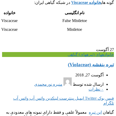
گونه های
خانواده Viscaceae
در شبکه گیاهی ایران:
نام انگلیسی
خانواده
Viscaceae
False Mistletoe
Viscaceae
Mistletoe
27
آگوست
خانواده‎های (تیره‎های) گیاهی
تیره بنفشه (Violaceae)
آگوست 27, 2018
ارسال شده توسط
منیره نورمحمدی
۰
نظرات
فیس بوک
Twitter
ایمیل
پینترست
لینکدین
واتس آپ
واتس آپ
تلگرام
گیاهان
این تیره
معمولاً علفی و فقط دارای نمونه های معدودی به