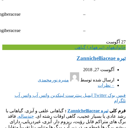
ngiberaceae
–
ngiberaceae
–
27
آگوست
خانواده‎های (تیره‎های) گیاهی
تیره Zannichelliaceae
آگوست 27, 2018
ارسال شده توسط
منیره نورمحمدی
۰
نظرات
فیس بوک
Twitter
ایمیل
پینترست
لینکدین
واتس آپ
واتس آپ
تلگرام
فرم کلی
تیره Zannichelliaceae
:
گیاهانی علفی و آبزی. گیاهانی با
رشد عادی یا بسیار عجیب، گاهی اوقات رشته ای.
چندساله.
فاقد
برگ های متراکم قابل رؤیت، ریزوم دار. آبزی، غیردریایی، دارای
ریشه. برگ ها غوطه ور در زیر آب. برگ ها متناوب تا تقریباً متقابل،