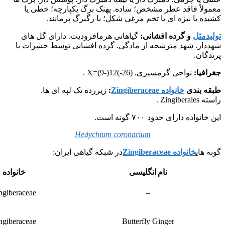
معمولاً فاقد عطر مشخص؛ ساده. پهنک برگ یکپارچه؛ خطی یا
کشیده یا نیزه ای یا تخم مرغی شکل؛ با رگبرگ پرمانند.
تولیدمثل
و گرده افشانی:
گیاهانی هرمافرودیت. دارای گل های
شهددار. شهد مترشحه از مادگی. گرده افشانی توسط حشرات یا
پرندگان.
جغرافیا:
نواحی گرمسیری. X=(9-)12(-26) .
طبقه بندی
خانواده Zingiberaceae
:
زیررده تک لپه ای ها.
راسته Zingiberales .
این خانواده دارای حدود ۷۰۰ گونه است.
Hedychium coronarium
گونه های
خانواده Zingiberaceae
در شبکه گیاهی ایران:
نام انگلیسی
خانواده
ngiberaceae
–
ngiberaceae
Butterfly Ginger