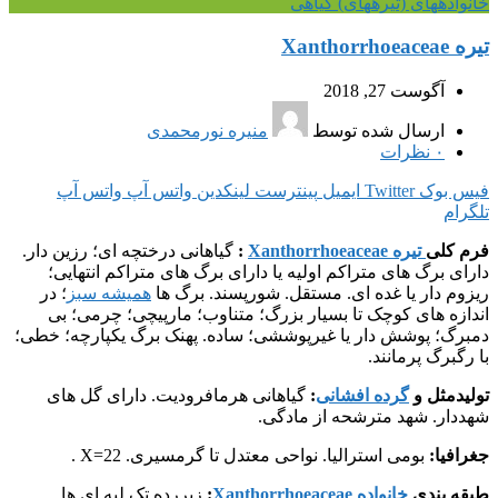
خانواده‎های (تیره‎های) گیاهی
تیره Xanthorrhoeaceae
آگوست 27, 2018
ارسال شده توسط
منیره نورمحمدی
۰
نظرات
فیس بوک
Twitter
ایمیل
پینترست
لینکدین
واتس آپ
واتس آپ
تلگرام
فرم کلی
تیره Xanthorrhoeaceae
:
گیاهانی درختچه ای؛ رزین دار.
دارای برگ های متراکم اولیه یا دارای برگ های متراکم انتهایی؛
ریزوم دار یا غده ای. مستقل. شورپسند. برگ ها
همیشه سبز
؛ در
اندازه های کوچک تا بسیار بزرگ؛ متناوب؛ مارپیچی؛ چرمی؛ بی
دمبرگ؛ پوشش دار یا غیرپوششی؛ ساده. پهنک برگ یکپارچه؛ خطی؛
با رگبرگ پرمانند.
تولیدمثل و
گرده افشانی
:
گیاهانی هرمافرودیت. دارای گل های
شهددار. شهد مترشحه از مادگی.
جغرافیا:
بومی استرالیا. نواحی معتدل تا گرمسیری. X=22 .
طبقه بندی
خانواده Xanthorrhoeaceae
:
زیررده تک لپه ای ها.